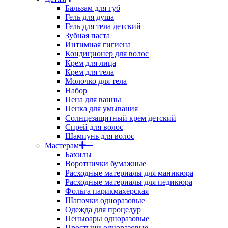
Бальзам для губ
Гель для душа
Гель для тела детский
Зубная паста
Интимная гигиена
Кондиционер для волос
Крем для лица
Крем для тела
Молочко для тела
Набор
Пена для ванны
Пенка для умывания
Солнцезащитный крем детский
Спрей для волос
Шампунь для волос
Мастерам
Бахилы
Воротнички бумажные
Расходные материалы для маникюра
Расходные материалы для педикюра
Фольга парикмахерская
Шапочки одноразовые
Одежда для процедур
Пеньюары одноразовые
Простыни одноразовые