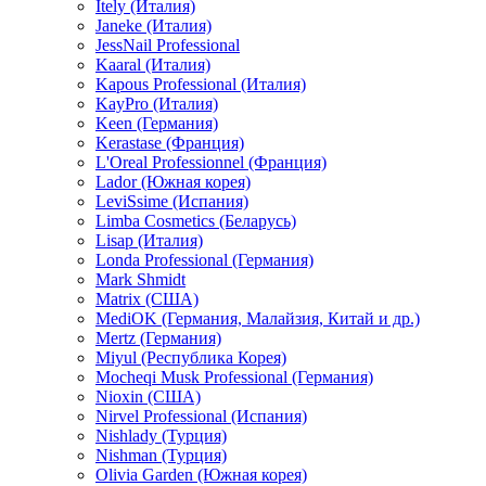
Itely (Италия)
Janeke (Италия)
JessNail Professional
Kaaral (Италия)
Kapous Professional (Италия)
KayPro (Италия)
Keen (Германия)
Kerastase (Франция)
L'Oreal Professionnel (Франция)
Lador (Южная корея)
LeviSsime (Испания)
Limba Cosmetics (Беларусь)
Lisap (Италия)
Londa Professional (Германия)
Mark Shmidt
Matrix (США)
MediOK (Германия, Малайзия, Китай и др.)
Mertz (Германия)
Miyul (Республика Корея)
Mocheqi Musk Professional (Германия)
Nioxin (США)
Nirvel Professional (Испания)
Nishlady (Турция)
Nishman (Турция)
Olivia Garden (Южная корея)