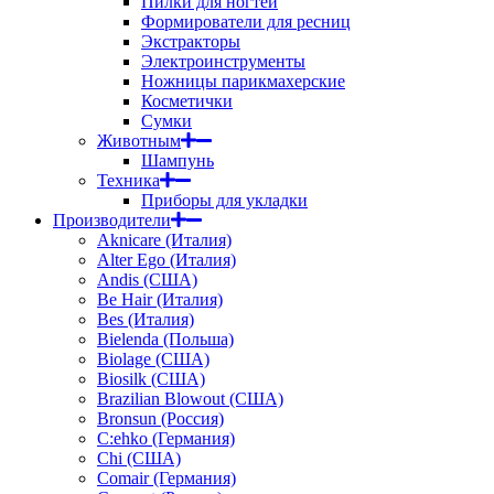
Пилки для ногтей
Формирователи для ресниц
Экстракторы
Электроинструменты
Ножницы парикмахерские
Косметички
Сумки
Животным
Шампунь
Техника
Приборы для укладки
Производители
Aknicare (Италия)
Alter Ego (Италия)
Andis (США)
Be Hair (Италия)
Bes (Италия)
Bielenda (Польша)
Biolage (США)
Biosilk (США)
Brazilian Blowout (США)
Bronsun (Россия)
C:ehko (Германия)
Chi (США)
Comair (Германия)