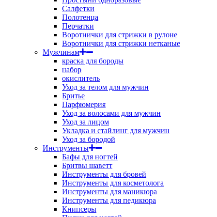
Салфетки
Полотенца
Перчатки
Воротнички для стрижки в рулоне
Воротнички для стрижки нетканые
Мужчинам
краска для бороды
набор
окислитель
Уход за телом для мужчин
Бритье
Парфюмерия
Уход за волосами для мужчин
Уход за лицом
Укладка и стайлинг для мужчин
Уход за бородой
Инструменты
Бафы для ногтей
Бритвы шаветт
Инструменты для бровей
Инструменты для косметолога
Инструменты для маникюра
Инструменты для педикюра
Книпсеры