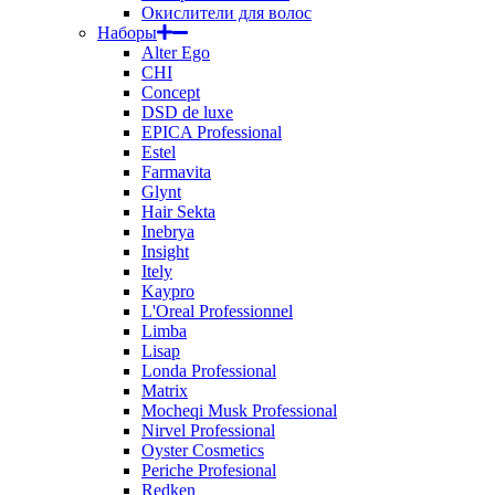
Окислители для волос
Наборы
Alter Ego
CHI
Concept
DSD de luxe
EPICA Professional
Estel
Farmavita
Glynt
Hair Sekta
Inebrya
Insight
Itely
Kaypro
L'Oreal Professionnel
Limba
Lisap
Londa Professional
Matrix
Mocheqi Musk Professional
Nirvel Professional
Oyster Cosmetics
Periche Profesional
Redken