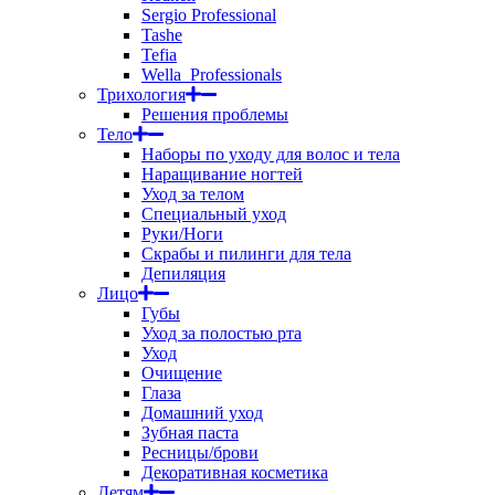
Sergio Professional
Tashe
Tefia
Wella_Professionals
Трихология
Решения проблемы
Тело
Наборы по уходу для волос и тела
Наращивание ногтей
Уход за телом
Специальный уход
Руки/Ноги
Скрабы и пилинги для тела
Депиляция
Лицо
Губы
Уход за полостью рта
Уход
Очищение
Глаза
Домашний уход
Зубная паста
Ресницы/брови
Декоративная косметика
Детям