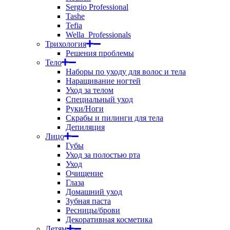
Sergio Professional
Tashe
Tefia
Wella_Professionals
Трихология
Решения проблемы
Тело
Наборы по уходу для волос и тела
Наращивание ногтей
Уход за телом
Специальный уход
Руки/Ноги
Скрабы и пилинги для тела
Депиляция
Лицо
Губы
Уход за полостью рта
Уход
Очищение
Глаза
Домашний уход
Зубная паста
Ресницы/брови
Декоративная косметика
Детям