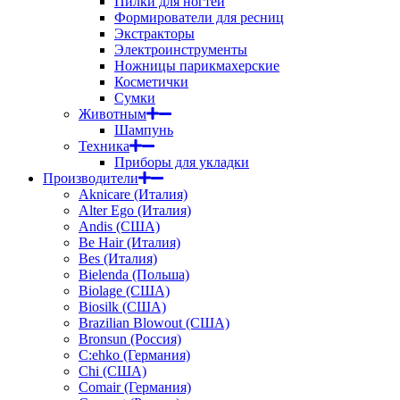
Пилки для ногтей
Формирователи для ресниц
Экстракторы
Электроинструменты
Ножницы парикмахерские
Косметички
Сумки
Животным
Шампунь
Техника
Приборы для укладки
Производители
Aknicare (Италия)
Alter Ego (Италия)
Andis (США)
Be Hair (Италия)
Bes (Италия)
Bielenda (Польша)
Biolage (США)
Biosilk (США)
Brazilian Blowout (США)
Bronsun (Россия)
C:ehko (Германия)
Chi (США)
Comair (Германия)