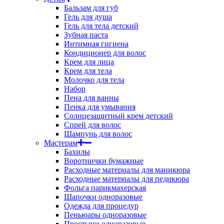
Бальзам для губ
Гель для душа
Гель для тела детский
Зубная паста
Интимная гигиена
Кондиционер для волос
Крем для лица
Крем для тела
Молочко для тела
Набор
Пена для ванны
Пенка для умывания
Солнцезащитный крем детский
Спрей для волос
Шампунь для волос
Мастерам
Бахилы
Воротнички бумажные
Расходные материалы для маникюра
Расходные материалы для педикюра
Фольга парикмахерская
Шапочки одноразовые
Одежда для процедур
Пеньюары одноразовые
Простыни одноразовые