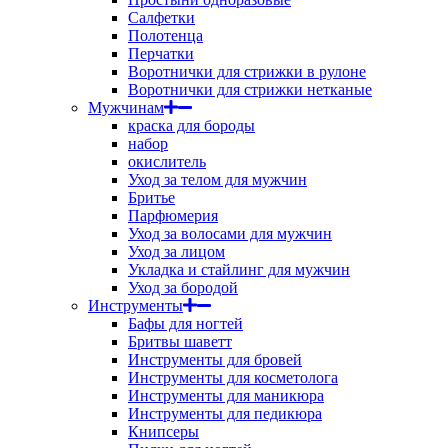
Салфетки
Полотенца
Перчатки
Воротнички для стрижки в рулоне
Воротнички для стрижки нетканые
Мужчинам
краска для бороды
набор
окислитель
Уход за телом для мужчин
Бритье
Парфюмерия
Уход за волосами для мужчин
Уход за лицом
Укладка и стайлинг для мужчин
Уход за бородой
Инструменты
Бафы для ногтей
Бритвы шаветт
Инструменты для бровей
Инструменты для косметолога
Инструменты для маникюра
Инструменты для педикюра
Книпсеры