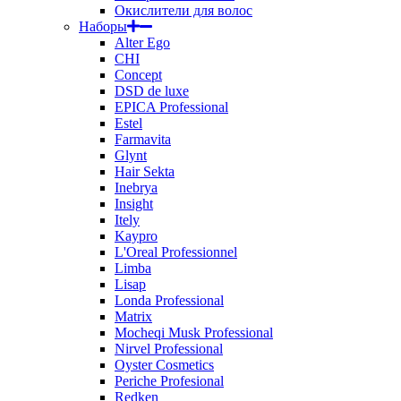
Окислители для волос
Наборы
Alter Ego
CHI
Concept
DSD de luxe
EPICA Professional
Estel
Farmavita
Glynt
Hair Sekta
Inebrya
Insight
Itely
Kaypro
L'Oreal Professionnel
Limba
Lisap
Londa Professional
Matrix
Mocheqi Musk Professional
Nirvel Professional
Oyster Cosmetics
Periche Profesional
Redken