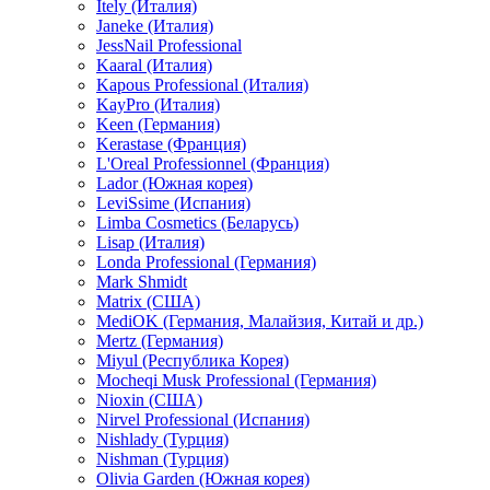
Itely (Италия)
Janeke (Италия)
JessNail Professional
Kaaral (Италия)
Kapous Professional (Италия)
KayPro (Италия)
Keen (Германия)
Kerastase (Франция)
L'Oreal Professionnel (Франция)
Lador (Южная корея)
LeviSsime (Испания)
Limba Cosmetics (Беларусь)
Lisap (Италия)
Londa Professional (Германия)
Mark Shmidt
Matrix (США)
MediOK (Германия, Малайзия, Китай и др.)
Mertz (Германия)
Miyul (Республика Корея)
Mocheqi Musk Professional (Германия)
Nioxin (США)
Nirvel Professional (Испания)
Nishlady (Турция)
Nishman (Турция)
Olivia Garden (Южная корея)