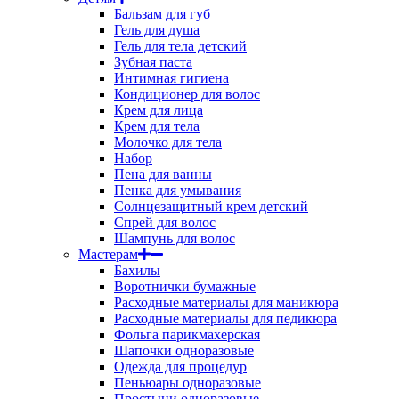
Бальзам для губ
Гель для душа
Гель для тела детский
Зубная паста
Интимная гигиена
Кондиционер для волос
Крем для лица
Крем для тела
Молочко для тела
Набор
Пена для ванны
Пенка для умывания
Солнцезащитный крем детский
Спрей для волос
Шампунь для волос
Мастерам
Бахилы
Воротнички бумажные
Расходные материалы для маникюра
Расходные материалы для педикюра
Фольга парикмахерская
Шапочки одноразовые
Одежда для процедур
Пеньюары одноразовые
Простыни одноразовые