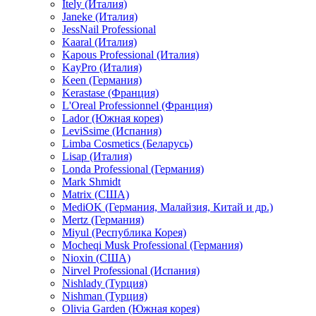
Itely (Италия)
Janeke (Италия)
JessNail Professional
Kaaral (Италия)
Kapous Professional (Италия)
KayPro (Италия)
Keen (Германия)
Kerastase (Франция)
L'Oreal Professionnel (Франция)
Lador (Южная корея)
LeviSsime (Испания)
Limba Cosmetics (Беларусь)
Lisap (Италия)
Londa Professional (Германия)
Mark Shmidt
Matrix (США)
MediOK (Германия, Малайзия, Китай и др.)
Mertz (Германия)
Miyul (Республика Корея)
Mocheqi Musk Professional (Германия)
Nioxin (США)
Nirvel Professional (Испания)
Nishlady (Турция)
Nishman (Турция)
Olivia Garden (Южная корея)