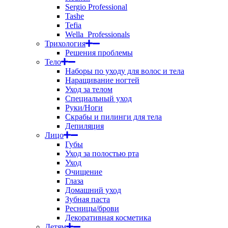
Sergio Professional
Tashe
Tefia
Wella_Professionals
Трихология
Решения проблемы
Тело
Наборы по уходу для волос и тела
Наращивание ногтей
Уход за телом
Специальный уход
Руки/Ноги
Скрабы и пилинги для тела
Депиляция
Лицо
Губы
Уход за полостью рта
Уход
Очищение
Глаза
Домашний уход
Зубная паста
Ресницы/брови
Декоративная косметика
Детям