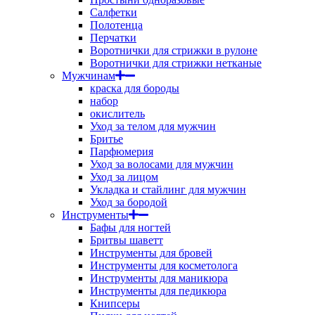
Салфетки
Полотенца
Перчатки
Воротнички для стрижки в рулоне
Воротнички для стрижки нетканые
Мужчинам
краска для бороды
набор
окислитель
Уход за телом для мужчин
Бритье
Парфюмерия
Уход за волосами для мужчин
Уход за лицом
Укладка и стайлинг для мужчин
Уход за бородой
Инструменты
Бафы для ногтей
Бритвы шаветт
Инструменты для бровей
Инструменты для косметолога
Инструменты для маникюра
Инструменты для педикюра
Книпсеры