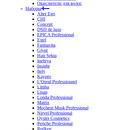
Окислители для волос
Наборы
Alter Ego
CHI
Concept
DSD de luxe
EPICA Professional
Estel
Farmavita
Glynt
Hair Sekta
Inebrya
Insight
Itely
Kaypro
L'Oreal Professionnel
Limba
Lisap
Londa Professional
Matrix
Mocheqi Musk Professional
Nirvel Professional
Oyster Cosmetics
Periche Profesional
Redken