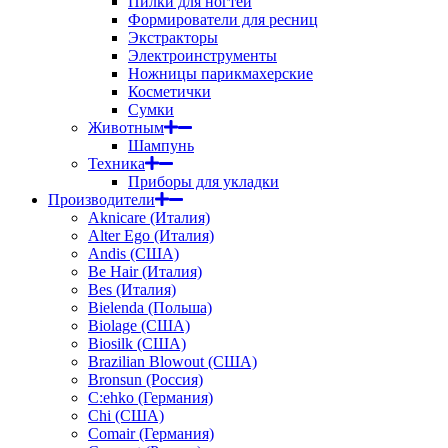
Пилки для ногтей
Формирователи для ресниц
Экстракторы
Электроинструменты
Ножницы парикмахерские
Косметички
Сумки
Животным
Шампунь
Техника
Приборы для укладки
Производители
Aknicare (Италия)
Alter Ego (Италия)
Andis (США)
Be Hair (Италия)
Bes (Италия)
Bielenda (Польша)
Biolage (США)
Biosilk (США)
Brazilian Blowout (США)
Bronsun (Россия)
C:ehko (Германия)
Chi (США)
Comair (Германия)