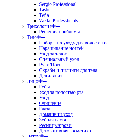
Sergio Professional
Tashe
Tefia
Wella_Professionals
Трихология
Решения проблемы
Тело
Наборы по уходу для волос и тела
Наращивание ногтей
Уход за телом
Специальный уход
Руки/Ноги
Скрабы и пилинги для тела
Депиляция
Лицо
Губы
Уход за полостью рта
Уход
Очищение
Глаза
Домашний уход
Зубная паста
Ресницы/брови
Декоративная косметика
Детям