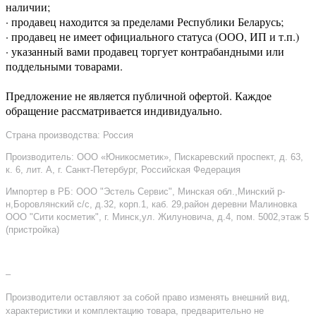
наличии;
· продавец находится за пределами Республики Беларусь;
· продавец не имеет официального статуса (ООО, ИП и т.п.)
· указанный вами продавец торгует контрабандными или
поддельными товарами.
Предложение не является публичной офертой. Каждое
обращение рассматривается индивидуально.
Страна производства: Россия
Производитель: ООО «Юникосметик», Пискаревский проспект, д. 63,
к. 6, лит. А, г. Санкт-Петербург, Российская Федерация
Импортер в РБ: ООО "Эстель Сервис", Минская обл.,Минский р-
н,Боровлянский с/с, д.32, корп.1, каб. 29,район деревни Малиновка
ООО "Сити косметик", г. Минск,ул. Жилуновича, д.4, пом. 5002,этаж 5
(пристройка)
–
Производители оставляют за собой право изменять внешний вид,
характеристики и комплектацию товара, предварительно не