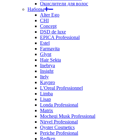
Окислители для волос
Наборы
Alter Ego
CHI
Concept
DSD de luxe
EPICA Professional
Estel
Farmavita
Glynt
Hair Sekta
Inebrya
Insight
Itely
Kaypro
L'Oreal Professionnel
Limba
Lisap
Londa Professional
Matrix
Mocheqi Musk Professional
Nirvel Professional
Oyster Cosmetics
Periche Profesional
Redken