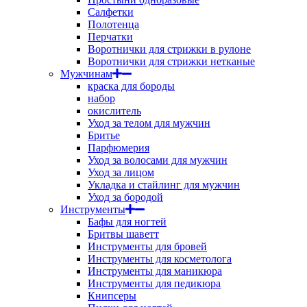
Салфетки
Полотенца
Перчатки
Воротнички для стрижки в рулоне
Воротнички для стрижки нетканые
Мужчинам
краска для бороды
набор
окислитель
Уход за телом для мужчин
Бритье
Парфюмерия
Уход за волосами для мужчин
Уход за лицом
Укладка и стайлинг для мужчин
Уход за бородой
Инструменты
Бафы для ногтей
Бритвы шаветт
Инструменты для бровей
Инструменты для косметолога
Инструменты для маникюра
Инструменты для педикюра
Книпсеры