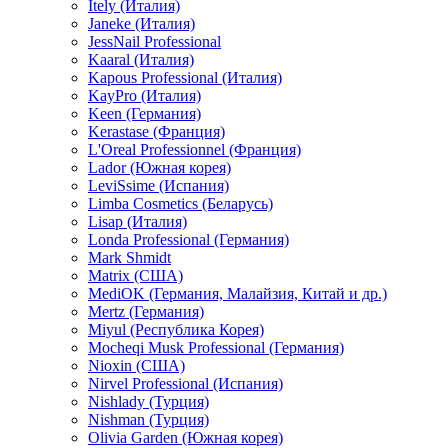
Itely (Италия)
Janeke (Италия)
JessNail Professional
Kaaral (Италия)
Kapous Professional (Италия)
KayPro (Италия)
Keen (Германия)
Kerastase (Франция)
L'Oreal Professionnel (Франция)
Lador (Южная корея)
LeviSsime (Испания)
Limba Cosmetics (Беларусь)
Lisap (Италия)
Londa Professional (Германия)
Mark Shmidt
Matrix (США)
MediOK (Германия, Малайзия, Китай и др.)
Mertz (Германия)
Miyul (Республика Корея)
Mocheqi Musk Professional (Германия)
Nioxin (США)
Nirvel Professional (Испания)
Nishlady (Турция)
Nishman (Турция)
Olivia Garden (Южная корея)