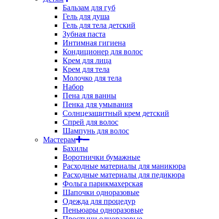
Бальзам для губ
Гель для душа
Гель для тела детский
Зубная паста
Интимная гигиена
Кондиционер для волос
Крем для лица
Крем для тела
Молочко для тела
Набор
Пена для ванны
Пенка для умывания
Солнцезащитный крем детский
Спрей для волос
Шампунь для волос
Мастерам
Бахилы
Воротнички бумажные
Расходные материалы для маникюра
Расходные материалы для педикюра
Фольга парикмахерская
Шапочки одноразовые
Одежда для процедур
Пеньюары одноразовые
Простыни одноразовые