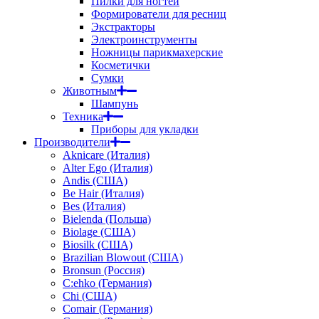
Пилки для ногтей
Формирователи для ресниц
Экстракторы
Электроинструменты
Ножницы парикмахерские
Косметички
Сумки
Животным
Шампунь
Техника
Приборы для укладки
Производители
Aknicare (Италия)
Alter Ego (Италия)
Andis (США)
Be Hair (Италия)
Bes (Италия)
Bielenda (Польша)
Biolage (США)
Biosilk (США)
Brazilian Blowout (США)
Bronsun (Россия)
C:ehko (Германия)
Chi (США)
Comair (Германия)