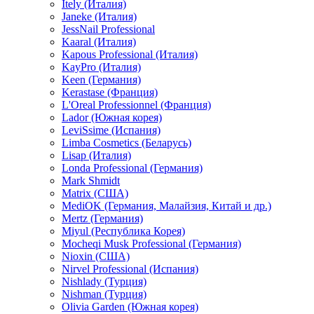
Itely (Италия)
Janeke (Италия)
JessNail Professional
Kaaral (Италия)
Kapous Professional (Италия)
KayPro (Италия)
Keen (Германия)
Kerastase (Франция)
L'Oreal Professionnel (Франция)
Lador (Южная корея)
LeviSsime (Испания)
Limba Cosmetics (Беларусь)
Lisap (Италия)
Londa Professional (Германия)
Mark Shmidt
Matrix (США)
MediOK (Германия, Малайзия, Китай и др.)
Mertz (Германия)
Miyul (Республика Корея)
Mocheqi Musk Professional (Германия)
Nioxin (США)
Nirvel Professional (Испания)
Nishlady (Турция)
Nishman (Турция)
Olivia Garden (Южная корея)