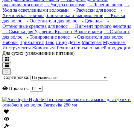
окрашивания волос
- Уход за волосами
- Лечение волос
-
Уход за осветленными волосами
- Расчески для волос
-
Химическая завивка, биозавивка и выпрямление
- Краска
для волос
- Осветлители для волос
- Декапаж
-
Оттеночные средства для волос
- Пигмент прямого действия
- Смывка для Удаления Краски с Волос и кожи
- Стайлинг
для волос
- Тонирование волос
- Окислители для волос
Наборы
Трихология
Тело
Лицо
Детям
Мастерам
Мужчинам
Инструменты
Животным
Техника
Статьи о нашей продукции
Для сухих (увлажнение и питание)
Сортировка:
Показать: