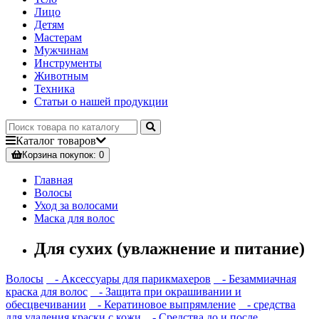
Лицо
Детям
Мастерам
Мужчинам
Инструменты
Животным
Техника
Статьи о нашей продукции
Каталог
товаров
Корзина
покупок
: 0
Главная
Волосы
Уход за волосами
Маска для волос
Для сухих (увлажнение и питание)
Волосы
- Аксессуары для парикмахеров
- Безаммиачная
краска для волос
- Защита при окрашивании и
обесцвечивании
- Кератиновое выпрямление
- средства
для удаления краски с кожи
- Средства до и после