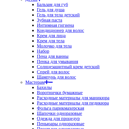
Бальзам для губ
Гель для душа
Гель для тела детский
Зубная паста
Интимная гигиена
Кондиционер для волос
Крем для лица
Крем для тела
Молочко для тела
Набор
Пена для ванны
Пенка для умывания
Солнцезащитный крем детский
Спрей для волос
Шампунь для волос
Мастерам
Бахилы
Воротнички бумажные
Расходные материалы для маникюра
Расходные материалы для педикюра
Фольга парикмахерская
Шапочки одноразовые
Одежда для процедур
Пеньюары одноразовые
Простыни одноразовые