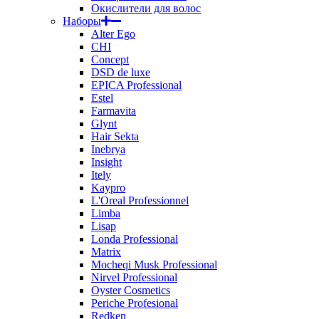
Окислители для волос
Наборы
Alter Ego
CHI
Concept
DSD de luxe
EPICA Professional
Estel
Farmavita
Glynt
Hair Sekta
Inebrya
Insight
Itely
Kaypro
L'Oreal Professionnel
Limba
Lisap
Londa Professional
Matrix
Mocheqi Musk Professional
Nirvel Professional
Oyster Cosmetics
Periche Profesional
Redken