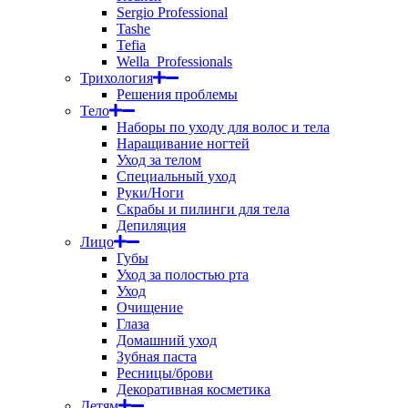
Sergio Professional
Tashe
Tefia
Wella_Professionals
Трихология
Решения проблемы
Тело
Наборы по уходу для волос и тела
Наращивание ногтей
Уход за телом
Специальный уход
Руки/Ноги
Скрабы и пилинги для тела
Депиляция
Лицо
Губы
Уход за полостью рта
Уход
Очищение
Глаза
Домашний уход
Зубная паста
Ресницы/брови
Декоративная косметика
Детям