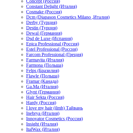
Concept (Россия)
Constant Delight (Италия)
Cosmake (Россия)
Dcm (Diapason Cosmetics Milano ,Италия)
Derby (Турция)
Destin (Турция)
Dewal (Германия)
Dsd de Luxe (Испания)
Epica Professional (Россия)
Estel Professional (Россия)
Farcom Professional (Греция)
Farmavita (Италия)
Farmona (Польша)
Felps (Бразилия)
Flawle (Польша)
Framar (Канада)
Ga.Ma (Италия)
Glynt (Германия)
Hair Sekta (Россия)
Hardy (Россия)
I love my hair (ilmh) Тайвань
Inebrya (Италия)
Innovator Cosmetics (Россия)
Insight (Италия)
ItalWax (Италия)