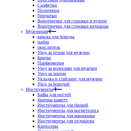
Салфетки
Полотенца
Перчатки
Воротнички для стрижки в рулоне
Воротнички для стрижки нетканые
Мужчинам
краска для бороды
набор
окислитель
Уход за телом для мужчин
Бритье
Парфюмерия
Уход за волосами для мужчин
Уход за лицом
Укладка и стайлинг для мужчин
Уход за бородой
Инструменты
Бафы для ногтей
Бритвы шаветт
Инструменты для бровей
Инструменты для косметолога
Инструменты для маникюра
Инструменты для педикюра
Книпсеры