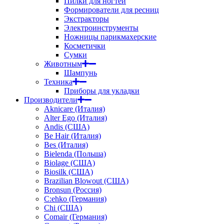
Пилки для ногтей
Формирователи для ресниц
Экстракторы
Электроинструменты
Ножницы парикмахерские
Косметички
Сумки
Животным
Шампунь
Техника
Приборы для укладки
Производители
Aknicare (Италия)
Alter Ego (Италия)
Andis (США)
Be Hair (Италия)
Bes (Италия)
Bielenda (Польша)
Biolage (США)
Biosilk (США)
Brazilian Blowout (США)
Bronsun (Россия)
C:ehko (Германия)
Chi (США)
Comair (Германия)