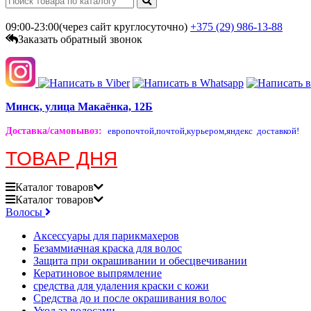
09:00-23:00(через сайт круглосуточно)
+375 (29)
986-13-88
Заказать обратный звонок
Минск, улица Макаёнка, 12Б
Доставка/самовывоз
:
европочтой,
почтой,
курьером,
яндекс доставкой!
ТОВАР ДНЯ
Каталог
товаров
Каталог
товаров
Волосы
Аксессуары для парикмахеров
Безаммиачная краска для волос
Защита при окрашивании и обесцвечивании
Кератиновое выпрямление
средства для удаления краски с кожи
Средства до и после окрашивания волос
Уход за волосами