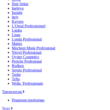
Hair Sekta
Inebrya
Insight
Itely
Kaypro
L'Oreal Professionnel
Limba
Lisap
Londa Professional
Matrix
Mocheqi Musk Professional
Nirvel Professional
Oyster Cosmetics
Periche Profesional
Redken
Sergio Professional
Tashe
Tefia
Wella_Professionals
Трихология
Решения проблемы
Тело