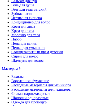
Бальзам для губ
Гель для душа
Гель для тела детский
Зубная паста
Интимная гигиена
Кондиционер для волос
Крем для лица
Крем для тела
Молочко для тела
Набор
Пена для ванны
Пенка для умывания
Солнцезащитный крем детский
Спрей для волос
Шампунь для волос
Мастерам
Бахилы
Воротнички бумажные
Расходные материалы для маникюра
Расходные материалы для педикюра
Фольга парикмахерская
Шапочки одноразовые
Одежда для процедур