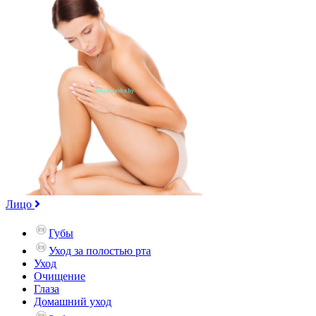
Лицо
Губы
Уход за полостью рта
Уход
Очищение
Глаза
Домашний уход