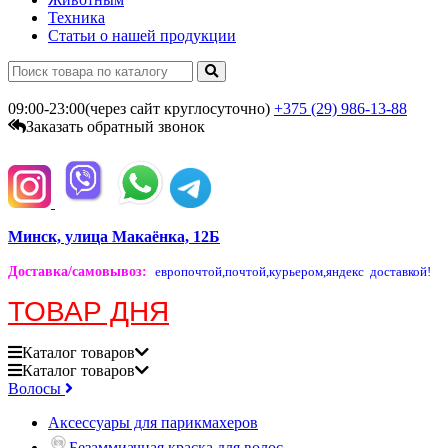
Техника
Статьи о нашей продукции
09:00-23:00(через сайт круглосуточно)
+375 (29)
986-13-88
Заказать обратный звонок
Минск, улица Макаёнка, 12Б
Доставка/самовывоз
:
европочтой,
почтой,
курьером,
яндекс доставкой!
ТОВАР ДНЯ
Каталог
товаров
Каталог
товаров
Волосы
Аксессуары для парикмахеров
Безаммиачная краска для волос