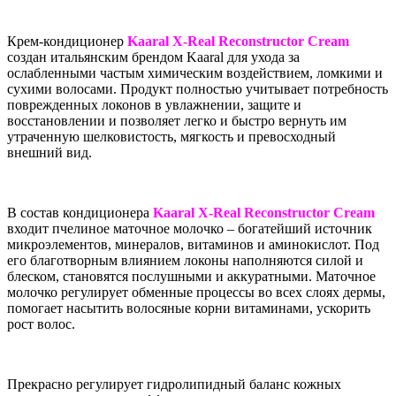
Крем-кондиционер
Kaaral X-Real Reconstructor Cream
создан итальянским брендом Kaaral для ухода за
ослабленными частым химическим воздействием, ломкими и
сухими волосами. Продукт полностью учитывает потребность
поврежденных локонов в увлажнении, защите и
восстановлении и позволяет легко и быстро вернуть им
утраченную шелковистость, мягкость и превосходный
внешний вид.
В состав кондиционера
Kaaral X-Real Reconstructor Cream
входит пчелиное маточное молочко – богатейший источник
микроэлементов, минералов, витаминов и аминокислот. Под
его благотворным влиянием локоны наполняются силой и
блеском, становятся послушными и аккуратными. Маточное
молочко регулирует обменные процессы во всех слоях дермы,
помогает насытить волосяные корни витаминами, ускорить
рост волос.
Прекрасно регулирует гидролипидный баланс кожных