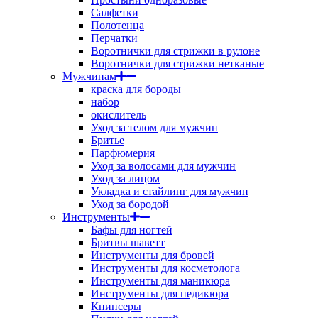
Салфетки
Полотенца
Перчатки
Воротнички для стрижки в рулоне
Воротнички для стрижки нетканые
Мужчинам
краска для бороды
набор
окислитель
Уход за телом для мужчин
Бритье
Парфюмерия
Уход за волосами для мужчин
Уход за лицом
Укладка и стайлинг для мужчин
Уход за бородой
Инструменты
Бафы для ногтей
Бритвы шаветт
Инструменты для бровей
Инструменты для косметолога
Инструменты для маникюра
Инструменты для педикюра
Книпсеры