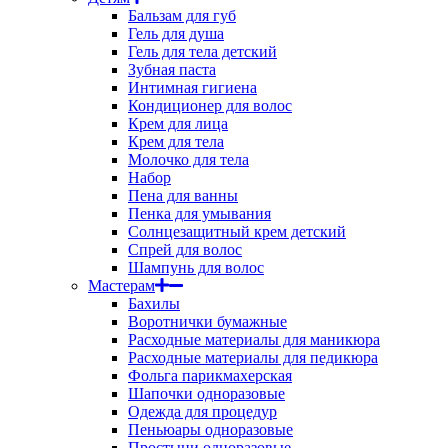
Бальзам для губ
Гель для душа
Гель для тела детский
Зубная паста
Интимная гигиена
Кондиционер для волос
Крем для лица
Крем для тела
Молочко для тела
Набор
Пена для ванны
Пенка для умывания
Солнцезащитный крем детский
Спрей для волос
Шампунь для волос
Мастерам
Бахилы
Воротнички бумажные
Расходные материалы для маникюра
Расходные материалы для педикюра
Фольга парикмахерская
Шапочки одноразовые
Одежда для процедур
Пеньюары одноразовые
Простыни одноразовые