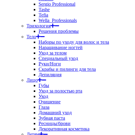
Sergio Professional
Tashe
Tefia
Wella_Professionals
Трихология
Решения проблемы
Тело
Наборы по уходу для волос и тела
Наращивание ногтей
Уход за телом
Специальный уход
Руки/Ноги
Скрабы и пилинги для тела
Депиляция
Лицо
Губы
Уход за полостью рта
Уход
Очищение
Глаза
Домашний уход
Зубная паста
Ресницы/брови
Декоративная косметика
Детям