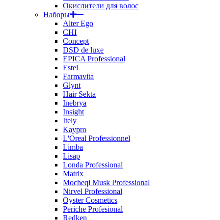
Окислители для волос
Наборы
Alter Ego
CHI
Concept
DSD de luxe
EPICA Professional
Estel
Farmavita
Glynt
Hair Sekta
Inebrya
Insight
Itely
Kaypro
L'Oreal Professionnel
Limba
Lisap
Londa Professional
Matrix
Mocheqi Musk Professional
Nirvel Professional
Oyster Cosmetics
Periche Profesional
Redken