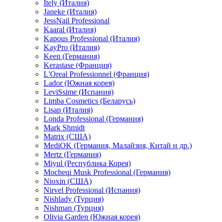
Itely (Италия)
Janeke (Италия)
JessNail Professional
Kaaral (Италия)
Kapous Professional (Италия)
KayPro (Италия)
Keen (Германия)
Kerastase (Франция)
L'Oreal Professionnel (Франция)
Lador (Южная корея)
LeviSsime (Испания)
Limba Cosmetics (Беларусь)
Lisap (Италия)
Londa Professional (Германия)
Mark Shmidt
Matrix (США)
MediOK (Германия, Малайзия, Китай и др.)
Mertz (Германия)
Miyul (Республика Корея)
Mocheqi Musk Professional (Германия)
Nioxin (США)
Nirvel Professional (Испания)
Nishlady (Турция)
Nishman (Турция)
Olivia Garden (Южная корея)