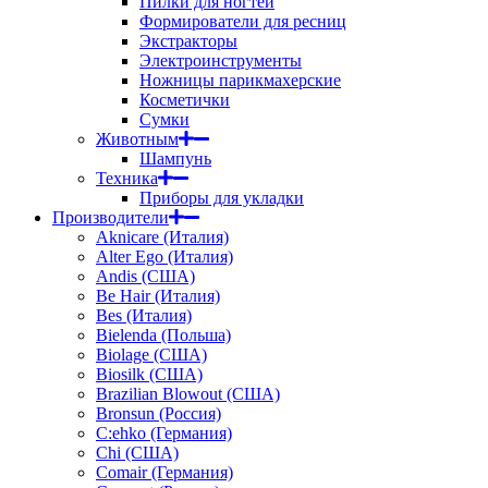
Пилки для ногтей
Формирователи для ресниц
Экстракторы
Электроинструменты
Ножницы парикмахерские
Косметички
Сумки
Животным
Шампунь
Техника
Приборы для укладки
Производители
Aknicare (Италия)
Alter Ego (Италия)
Andis (США)
Be Hair (Италия)
Bes (Италия)
Bielenda (Польша)
Biolage (США)
Biosilk (США)
Brazilian Blowout (США)
Bronsun (Россия)
C:ehko (Германия)
Chi (США)
Comair (Германия)