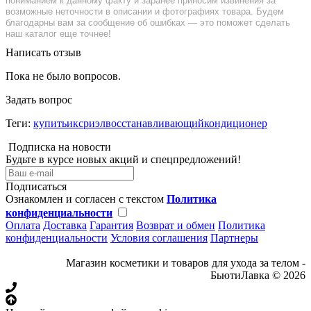
пониманием к данному факту и заранее приносим извинения за
возможные неточности в описании и фотографиях товара. Будем
благодарны вам за сообщение об ошибках — это поможет сделать
наш каталог еще точнее!
Написать отзыв
Пока не было вопросов.
Задать вопрос
Теги:
купитьиксриэлвосстанавливающийкондиционер
Подписка на новости
Будьте в курсе новых акций и спецпредложений!
Подписаться
Ознакомлен и согласен с текстом
Политика
конфиденциальности
Оплата
Доставка
Гарантия
Возврат и обмен
Политика
конфиденциальности
Условия соглашения
Партнеры
Магазин косметики и товаров для ухода за телом -
БьютиЛавка © 2026