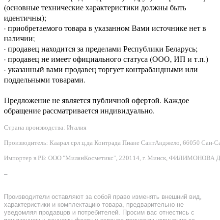
(основные технические характеристики должны быть
идентичны);
· приобретаемого товара в указанном Вами источнике нет в
наличии;
· продавец находится за пределами Республики Беларусь;
· продавец не имеет официального статуса (ООО, ИП и т.п.)
· указанный вами продавец торгует контрабандными или
поддельными товарами.
Предложение не является публичной офертой. Каждое
обращение рассматривается индивидуально.
Страна производства: Италия
Производитель: Каарал срл ц.да Контрада Пиане СантАнджело, 66050 Сан-Сальво
Импортер в РБ: ООО "МиланКосметикс", 220114, г. Минск, ФИЛИМОНОВА Д.Ф.
–
Производители оставляют за собой право изменять внешний вид,
характеристики и комплектацию товара, предварительно не
уведомляя продавцов и потребителей. Просим вас отнестись с