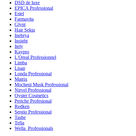
DSD de luxe
EPICA Professional
Estel
Farmavita
Glynt
Hair Sekta
Inebrya
Insight
Itely
Kaypro
L'Oreal Professionnel
Limba
Lisap
Londa Professional
Matrix
Mocheqi Musk Professional
Nirvel Professional
Oyster Cosmetics
Periche Profesional
Redken
Sergio Professional
Tashe
Tefia
Wella_Professionals