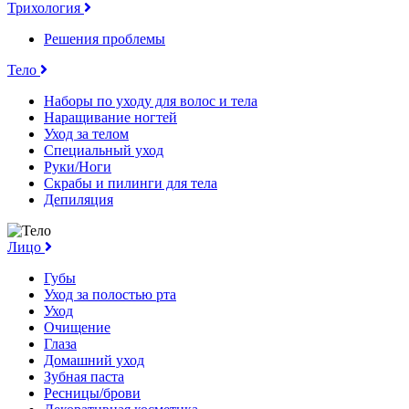
Трихология
Решения проблемы
Тело
Наборы по уходу для волос и тела
Наращивание ногтей
Уход за телом
Специальный уход
Руки/Ноги
Скрабы и пилинги для тела
Депиляция
Лицо
Губы
Уход за полостью рта
Уход
Очищение
Глаза
Домашний уход
Зубная паста
Ресницы/брови