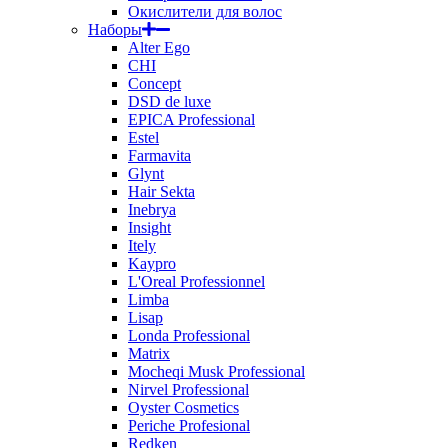
Окислители для волос
Наборы
Alter Ego
CHI
Concept
DSD de luxe
EPICA Professional
Estel
Farmavita
Glynt
Hair Sekta
Inebrya
Insight
Itely
Kaypro
L'Oreal Professionnel
Limba
Lisap
Londa Professional
Matrix
Mocheqi Musk Professional
Nirvel Professional
Oyster Cosmetics
Periche Profesional
Redken