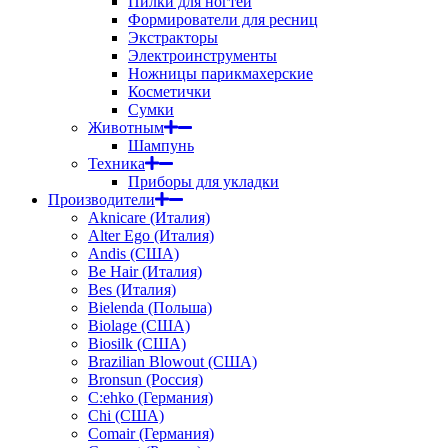
Пилки для ногтей
Формирователи для ресниц
Экстракторы
Электроинструменты
Ножницы парикмахерские
Косметички
Сумки
Животным
Шампунь
Техника
Приборы для укладки
Производители
Aknicare (Италия)
Alter Ego (Италия)
Andis (США)
Be Hair (Италия)
Bes (Италия)
Bielenda (Польша)
Biolage (США)
Biosilk (США)
Brazilian Blowout (США)
Bronsun (Россия)
C:ehko (Германия)
Chi (США)
Comair (Германия)