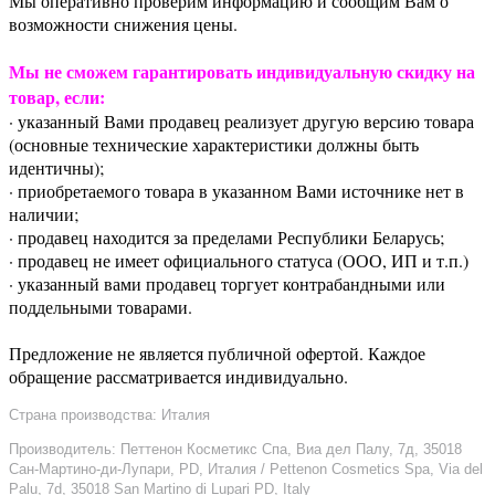
Мы оперативно проверим информацию и сообщим Вам о
возможности снижения цены.
Мы не сможем гарантировать индивидуальную скидку на
товар, если:
· указанный Вами продавец реализует другую версию товара
(основные технические характеристики должны быть
идентичны);
· приобретаемого товара в указанном Вами источнике нет в
наличии;
· продавец находится за пределами Республики Беларусь;
· продавец не имеет официального статуса (ООО, ИП и т.п.)
· указанный вами продавец торгует контрабандными или
поддельными товарами.
Предложение не является публичной офертой. Каждое
обращение рассматривается индивидуально.
Страна производства: Италия
Производитель: Петтенон Косметикс Спа, Виа дел Палу, 7д, 35018
Сан-Мартино-ди-Лупари, PD, Италия / Pettenon Cosmetics Spa, Via del
Palu, 7d, 35018 San Martino di Lupari PD, Italy