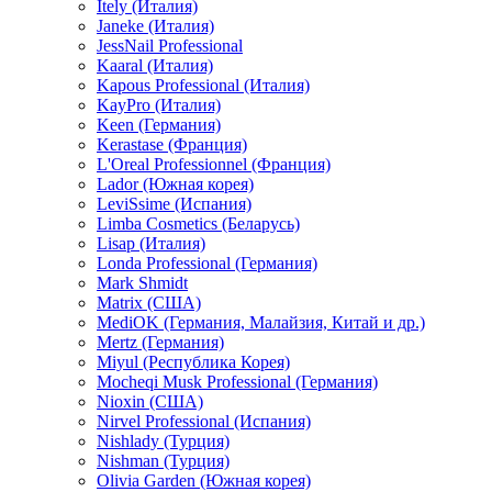
Itely (Италия)
Janeke (Италия)
JessNail Professional
Kaaral (Италия)
Kapous Professional (Италия)
KayPro (Италия)
Keen (Германия)
Kerastase (Франция)
L'Oreal Professionnel (Франция)
Lador (Южная корея)
LeviSsime (Испания)
Limba Cosmetics (Беларусь)
Lisap (Италия)
Londa Professional (Германия)
Mark Shmidt
Matrix (США)
MediOK (Германия, Малайзия, Китай и др.)
Mertz (Германия)
Miyul (Республика Корея)
Mocheqi Musk Professional (Германия)
Nioxin (США)
Nirvel Professional (Испания)
Nishlady (Турция)
Nishman (Турция)
Olivia Garden (Южная корея)