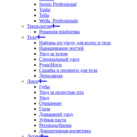
Sergio Professional
Tashe
Tefia
Wella_Professionals
Трихология
Решения проблемы
Тело
Наборы по уходу для волос и тела
Наращивание ногтей
Уход за телом
Специальный уход
Руки/Ноги
Скрабы и пилинги для тела
Депиляция
Лицо
Губы
Уход за полостью рта
Уход
Очищение
Глаза
Домашний уход
Зубная паста
Ресницы/брови
Декоративная косметика
Детям