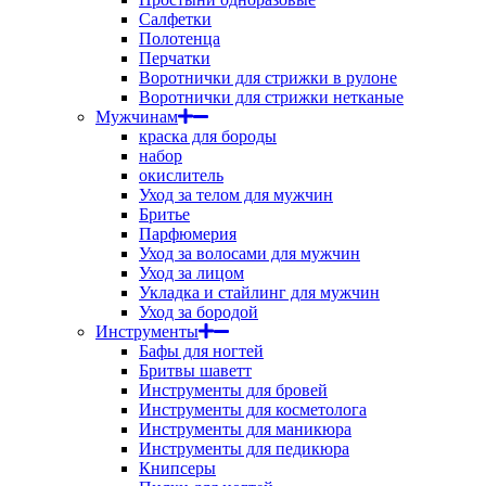
Салфетки
Полотенца
Перчатки
Воротнички для стрижки в рулоне
Воротнички для стрижки нетканые
Мужчинам
краска для бороды
набор
окислитель
Уход за телом для мужчин
Бритье
Парфюмерия
Уход за волосами для мужчин
Уход за лицом
Укладка и стайлинг для мужчин
Уход за бородой
Инструменты
Бафы для ногтей
Бритвы шаветт
Инструменты для бровей
Инструменты для косметолога
Инструменты для маникюра
Инструменты для педикюра
Книпсеры