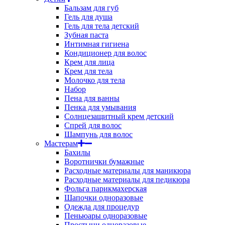
Бальзам для губ
Гель для душа
Гель для тела детский
Зубная паста
Интимная гигиена
Кондиционер для волос
Крем для лица
Крем для тела
Молочко для тела
Набор
Пена для ванны
Пенка для умывания
Солнцезащитный крем детский
Спрей для волос
Шампунь для волос
Мастерам
Бахилы
Воротнички бумажные
Расходные материалы для маникюра
Расходные материалы для педикюра
Фольга парикмахерская
Шапочки одноразовые
Одежда для процедур
Пеньюары одноразовые
Простыни одноразовые