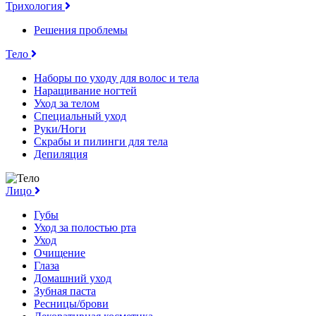
Трихология
Решения проблемы
Тело
Наборы по уходу для волос и тела
Наращивание ногтей
Уход за телом
Специальный уход
Руки/Ноги
Скрабы и пилинги для тела
Депиляция
Лицо
Губы
Уход за полостью рта
Уход
Очищение
Глаза
Домашний уход
Зубная паста
Ресницы/брови