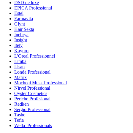
DSD de luxe
EPICA Professional
Estel
Farmavita
Glynt
Hair Sekta
Inebrya
Insight
Itely
Kaypro
L'Oreal Professionnel
Limba
Lisap
Londa Professional
Matrix
Mocheqi Musk Professional
Nirvel Professional
Oyster Cosmetics
Periche Profesional
Redken
Sergio Professional
Tashe
Tefia
Wella_Professionals