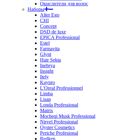
Окислители для волос
Наборы
Alter Ego
CHI
Concept
DSD de luxe
EPICA Professional
Estel
Farmavita
Glynt
Hair Sekta
Inebrya
Insight
Itely
Kaypro
L'Oreal Professionnel
Limba
Lisap
Londa Professional
Matrix
Mocheqi Musk Professional
Nirvel Professional
Oyster Cosmetics
Periche Profesional
Redken