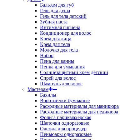
Бальзам для губ
Гель для душа
Гель для тела детский
Зубная паста
Интимная гигиена
Кондиционер для волос
Крем для лица
Крем для тела
Молочко для тела
Набор
Пена для ванны
Пенка для умывания
Солнцезащитный крем детский
Спрей для волос
Шампунь для волос
Мастерам
Бахилы
Воротнички бумажные
Расходные материалы для маникюра
Расходные материалы для педикюра
Фольга парикмахерская
Шапочки одноразовые
Одежда для процедур
Пеньюары одноразовые
Простыни одноразовые