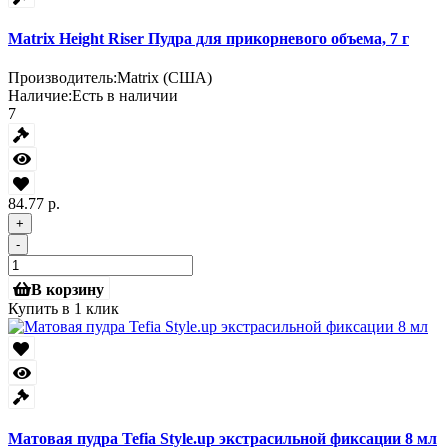
Matrix Height Riser Пудра для прикорневого объема, 7 г
Производитель:
Matrix (США)
Наличие:
Есть в наличии
7
84.77 р.
+
-
В корзину
Купить в 1 клик
Матовая пудра Tefia Style.up экстрасильной фиксации 8 мл