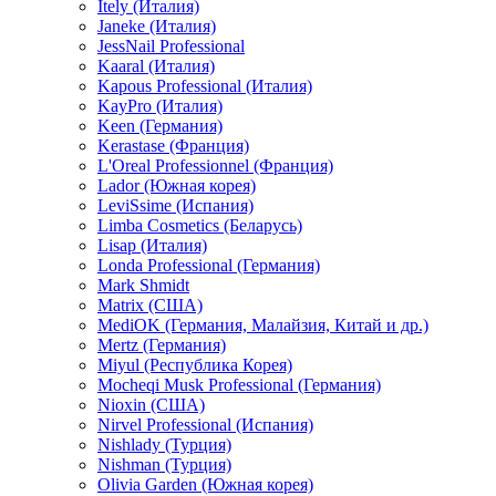
Itely (Италия)
Janeke (Италия)
JessNail Professional
Kaaral (Италия)
Kapous Professional (Италия)
KayPro (Италия)
Keen (Германия)
Kerastase (Франция)
L'Oreal Professionnel (Франция)
Lador (Южная корея)
LeviSsime (Испания)
Limba Cosmetics (Беларусь)
Lisap (Италия)
Londa Professional (Германия)
Mark Shmidt
Matrix (США)
MediOK (Германия, Малайзия, Китай и др.)
Mertz (Германия)
Miyul (Республика Корея)
Mocheqi Musk Professional (Германия)
Nioxin (США)
Nirvel Professional (Испания)
Nishlady (Турция)
Nishman (Турция)
Olivia Garden (Южная корея)