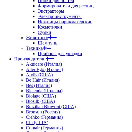
Пилки для ногтей
Формирователи для ресниц
Экстракторы
Электроинструменты
Ножницы парикмахерские
Косметички
Сумки
Животным
Шампунь
Техника
Приборы для укладки
Производители
Aknicare (Италия)
Alter Ego (Италия)
Andis (США)
Be Hair (Италия)
Bes (Италия)
Bielenda (Польша)
Biolage (США)
Biosilk (США)
Brazilian Blowout (США)
Bronsun (Россия)
C:ehko (Германия)
Chi (США)
Comair (Германия)