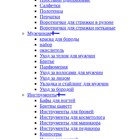
Салфетки
Полотенца
Перчатки
Воротнички для стрижки в рулоне
Воротнички для стрижки нетканые
Мужчинам
краска для бороды
набор
окислитель
Уход за телом для мужчин
Бритье
Парфюмерия
Уход за волосами для мужчин
Уход за лицом
Укладка и стайлинг для мужчин
Уход за бородой
Инструменты
Бафы для ногтей
Бритвы шаветт
Инструменты для бровей
Инструменты для косметолога
Инструменты для маникюра
Инструменты для педикюра
Книпсеры