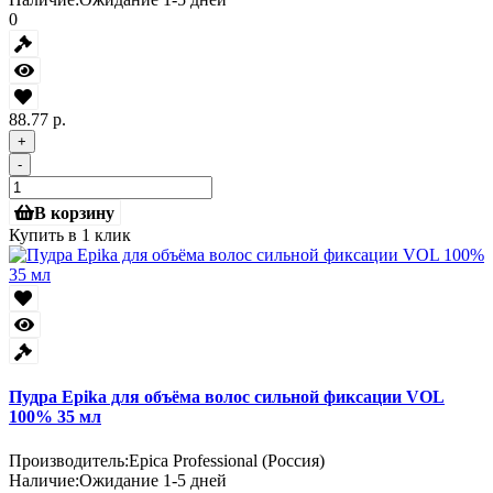
0
88.77 р.
+
-
В корзину
Купить в 1 клик
Пудра Epika для объёма волос сильной фиксации VOL
100% 35 мл
Производитель:
Epica Professional (Россия)
Наличие:
Ожидание 1-5 дней