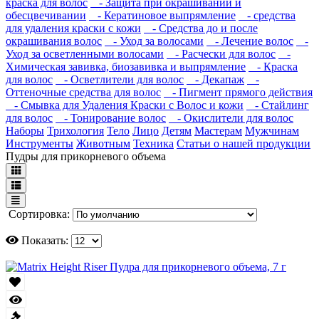
краска для волос
- Защита при окрашивании и
обесцвечивании
- Кератиновое выпрямление
- средства
для удаления краски с кожи
- Средства до и после
окрашивания волос
- Уход за волосами
- Лечение волос
-
Уход за осветленными волосами
- Расчески для волос
-
Химическая завивка, биозавивка и выпрямление
- Краска
для волос
- Осветлители для волос
- Декапаж
-
Оттеночные средства для волос
- Пигмент прямого действия
- Смывка для Удаления Краски с Волос и кожи
- Стайлинг
для волос
- Тонирование волос
- Окислители для волос
Наборы
Трихология
Тело
Лицо
Детям
Мастерам
Мужчинам
Инструменты
Животным
Техника
Статьи о нашей продукции
Пудры для прикорневого объема
Сортировка:
Показать: