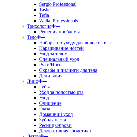
Sergio Professional
Tashe
Tefia
Wella_Professionals
Трихология
Решения проблемы
Тело
Наборы по уходу для волос и тела
Наращивание ногтей
Уход за телом
Специальный уход
Руки/Ноги
Скрабы и пилинги для тела
Депиляция
Лицо
Губы
Уход за полостью рта
Уход
Очищение
Глаза
Домашний уход
Зубная паста
Ресницы/брови
Декоративная косметика
Детям