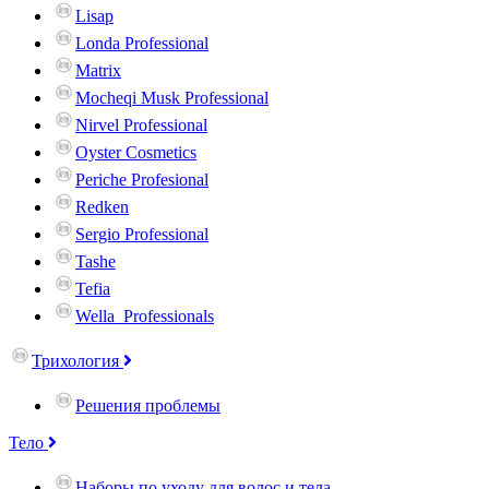
Lisap
Londa Professional
Matrix
Mocheqi Musk Professional
Nirvel Professional
Oyster Cosmetics
Periche Profesional
Redken
Sergio Professional
Tashe
Tefia
Wella_Professionals
Трихология
Решения проблемы
Тело
Наборы по уходу для волос и тела