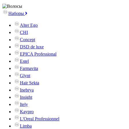
Наборы
Alter Ego
CHI
Concept
DSD de luxe
EPICA Professional
Estel
Farmavita
Glynt
Hair Sekta
Inebrya
Insight
Itely
Kaypro
L'Oreal Professionnel
Limba