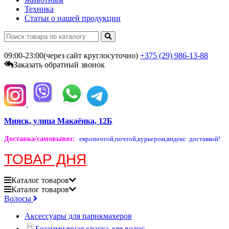
Техника
Статьи о нашей продукции
09:00-23:00(через сайт круглосуточно)
+375 (29)
986-13-88
Заказать обратный звонок
Минск, улица Макаёнка, 12Б
Доставка/самовывоз
:
европочтой,
почтой,
курьером,
яндекс доставкой!
ТОВАР ДНЯ
Каталог
товаров
Каталог
товаров
Волосы
Аксессуары для парикмахеров
Безаммиачная краска для волос