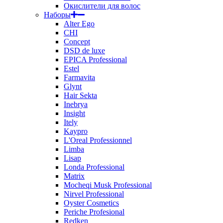
Окислители для волос
Наборы
Alter Ego
CHI
Concept
DSD de luxe
EPICA Professional
Estel
Farmavita
Glynt
Hair Sekta
Inebrya
Insight
Itely
Kaypro
L'Oreal Professionnel
Limba
Lisap
Londa Professional
Matrix
Mocheqi Musk Professional
Nirvel Professional
Oyster Cosmetics
Periche Profesional
Redken