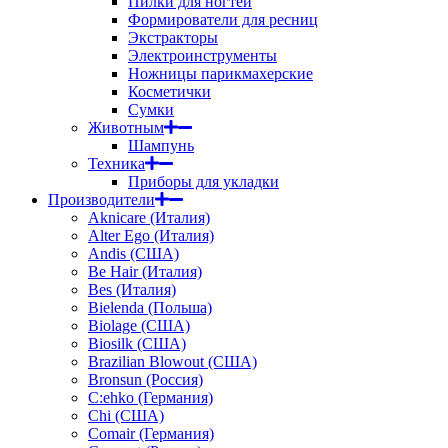
Пилки для ногтей
Формирователи для ресниц
Экстракторы
Электроинструменты
Ножницы парикмахерские
Косметички
Сумки
Животным
Шампунь
Техника
Приборы для укладки
Производители
Aknicare (Италия)
Alter Ego (Италия)
Andis (США)
Be Hair (Италия)
Bes (Италия)
Bielenda (Польша)
Biolage (США)
Biosilk (США)
Brazilian Blowout (США)
Bronsun (Россия)
C:ehko (Германия)
Chi (США)
Comair (Германия)