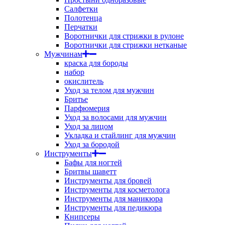
Салфетки
Полотенца
Перчатки
Воротнички для стрижки в рулоне
Воротнички для стрижки нетканые
Мужчинам
краска для бороды
набор
окислитель
Уход за телом для мужчин
Бритье
Парфюмерия
Уход за волосами для мужчин
Уход за лицом
Укладка и стайлинг для мужчин
Уход за бородой
Инструменты
Бафы для ногтей
Бритвы шаветт
Инструменты для бровей
Инструменты для косметолога
Инструменты для маникюра
Инструменты для педикюра
Книпсеры