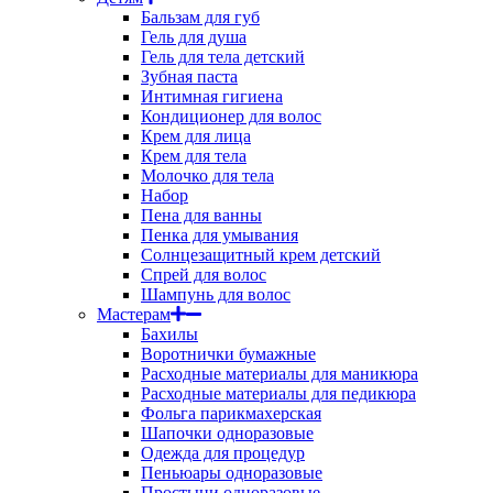
Бальзам для губ
Гель для душа
Гель для тела детский
Зубная паста
Интимная гигиена
Кондиционер для волос
Крем для лица
Крем для тела
Молочко для тела
Набор
Пена для ванны
Пенка для умывания
Солнцезащитный крем детский
Спрей для волос
Шампунь для волос
Мастерам
Бахилы
Воротнички бумажные
Расходные материалы для маникюра
Расходные материалы для педикюра
Фольга парикмахерская
Шапочки одноразовые
Одежда для процедур
Пеньюары одноразовые
Простыни одноразовые