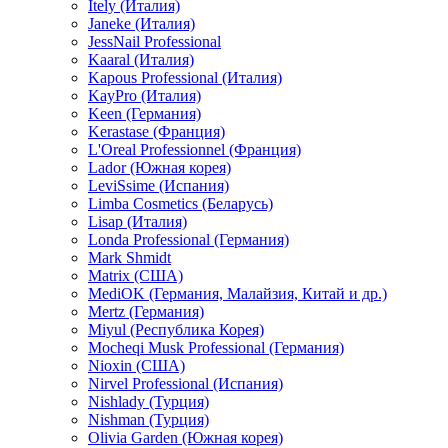
Itely (Италия)
Janeke (Италия)
JessNail Professional
Kaaral (Италия)
Kapous Professional (Италия)
KayPro (Италия)
Keen (Германия)
Kerastase (Франция)
L'Oreal Professionnel (Франция)
Lador (Южная корея)
LeviSsime (Испания)
Limba Cosmetics (Беларусь)
Lisap (Италия)
Londa Professional (Германия)
Mark Shmidt
Matrix (США)
MediOK (Германия, Малайзия, Китай и др.)
Mertz (Германия)
Miyul (Республика Корея)
Mocheqi Musk Professional (Германия)
Nioxin (США)
Nirvel Professional (Испания)
Nishlady (Турция)
Nishman (Турция)
Olivia Garden (Южная корея)