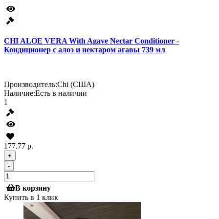
CHI ALOE VERA With Agave Nectar Conditioner -
Кондиционер с алоэ и нектаром агавы 739 мл
Производитель:
Chi (США)
Наличие:
Есть в наличии
1
177.77 р.
+
-
В корзину
Купить в 1 клик