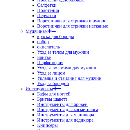
Салфетки
Полотенца
Перчатки
Воротнички для стрижки в рулоне
Воротнички для стрижки нетканые
Мужчинам
краска для бороды
набор
окислитель
Уход за телом для мужчин
Бритье
Парфюмерия
Уход за волосами для мужчин
Уход за лицом
Укладка и стайлинг для мужчин
Уход за бородой
Инструменты
Бафы для ногтей
Бритвы шаветт
Инструменты для бровей
Инструменты для косметолога
Инструменты для маникюра
Инструменты для педикюра
Книпсеры