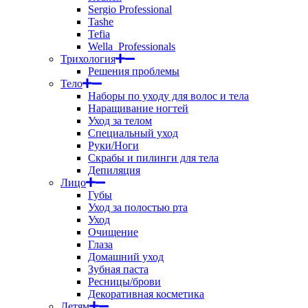
Sergio Professional
Tashe
Tefia
Wella_Professionals
Трихология
Решения проблемы
Тело
Наборы по уходу для волос и тела
Наращивание ногтей
Уход за телом
Специальный уход
Руки/Ноги
Скрабы и пилинги для тела
Депиляция
Лицо
Губы
Уход за полостью рта
Уход
Очищение
Глаза
Домашний уход
Зубная паста
Ресницы/брови
Декоративная косметика
Детям