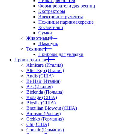
Пилки для ногтей
Формирователи для ресниц
Экстракторы
Электроинструменты
Ножницы парикмахерские
Косметички
Сумки
Животным
Шампунь
Техника
Приборы для укладки
Производители
Aknicare (Италия)
Alter Ego (Италия)
Andis (США)
Be Hair (Италия)
Bes (Италия)
Bielenda (Польша)
Biolage (США)
Biosilk (США)
Brazilian Blowout (США)
Bronsun (Россия)
C:ehko (Германия)
Chi (США)
Comair (Германия)