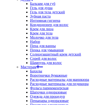
Бальзам для губ
Гель для душа
Гель для тела детский
Зубная паста
Интимная гигиена
Кондиционер для волос
Крем для лица
Крем для тела
Молочко для тела
Набор
Пена для ванны
Пенка для умывания
Солнцезащитный крем детский
Спрей для волос
Шампунь для волос
Мастерам
Бахилы
Воротнички бумажные
Расходные материалы для маникюра
Расходные материалы для педикюра
Фольга парикмахерская
Шапочки одноразовые
Одежда для процедур
Пеньюары одноразовые
Простыни одноразовые