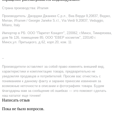
Страна производства: Италия
Производитель: Джорджи Джанеке С.р.л., Виа Верди 9,20837, Веджо,
Милан, Италия / Georgie Janeke S.r.l., Via Verdi 9,20837, Veduggio,
Milano, Italy
Импортер в РБ: ООО "Паритет Концепт", 220062, г.Минск, Тимирязева,
дом № 126, помещение 85; ООО "ЕВЕР косметик", 220140 г.
Минск,ул. Притыцкого, д.62, корп.20, ком. 11
–
Производители оставляют за собой право изменять внешний вид,
характеристики и комплектацию товара, предварительно не
уведомляя продавцов и потребителей. Просим вас отнестись с
пониманием к данному факту и заранее приносим извинения за
возможные неточности в описании и фотографиях товара. Будем
благодарны вам за сообщение об ошибках — это поможет сделать
наш каталог еще точнее!
Написать отзыв
Пока не было вопросов.