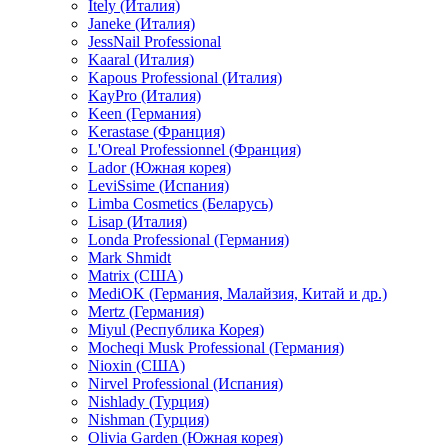
Itely (Италия)
Janeke (Италия)
JessNail Professional
Kaaral (Италия)
Kapous Professional (Италия)
KayPro (Италия)
Keen (Германия)
Kerastase (Франция)
L'Oreal Professionnel (Франция)
Lador (Южная корея)
LeviSsime (Испания)
Limba Cosmetics (Беларусь)
Lisap (Италия)
Londa Professional (Германия)
Mark Shmidt
Matrix (США)
MediOK (Германия, Малайзия, Китай и др.)
Mertz (Германия)
Miyul (Республика Корея)
Mocheqi Musk Professional (Германия)
Nioxin (США)
Nirvel Professional (Испания)
Nishlady (Турция)
Nishman (Турция)
Olivia Garden (Южная корея)