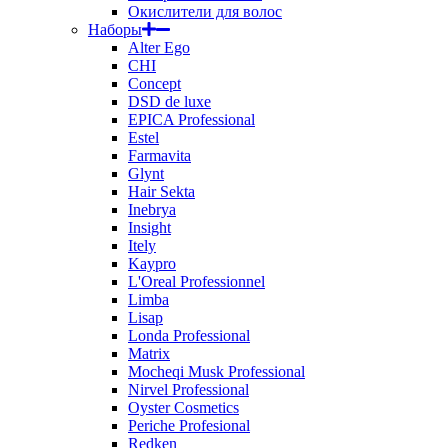
Окислители для волос
Наборы
Alter Ego
CHI
Concept
DSD de luxe
EPICA Professional
Estel
Farmavita
Glynt
Hair Sekta
Inebrya
Insight
Itely
Kaypro
L'Oreal Professionnel
Limba
Lisap
Londa Professional
Matrix
Mocheqi Musk Professional
Nirvel Professional
Oyster Cosmetics
Periche Profesional
Redken