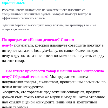
хороший объём.
Расческа Janeke выполнена из качественного пластика со
специальными кончиками зубьев, которые помогут быстро и
эффективно расчесать волосы.
Зубчики бережно массируют кожу головы, не травмируя ее и не
повреждая волосы.
Г
орячий воздух фена распределяется настолько равномерно, что не
По программе «Нашли дешевле? Снизим
травмирует кожу головы, не сушит локоны и волосы высушены за
цену!»
покупатель, который планирует совершить покупку в
несколько мгновений без всякого вреда.
интернет-магазине beautylavka.by, но нашел более низкую
цену в другом магазине, имеет возможность получить скидку
Особенности расчески Janeke Superbrush:
на этот товар.
Вы хотите приобрести товар и нашли более интересную
1.
-деликатный массаж головы
цену? Обращайтесь к нам!
Мы предлагаем нашим
-легкое распутывание
покупателям товары , с качеством, проверенным временем, по
-не электризует волосы
-можно использовать для укладки феном
ценам ниже конкурентов.
-подходит для мокрых волос
Убедитесь, что торговые предложения совпадают, продукт
должен быть точно такой же марки и модели. Затем отправьте
нам ссылку с ценой конкурента, ваше имя и контактный
номер телефона