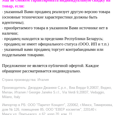
товар, если:
· указанный Вами продавец реализует другую версию товара
(основные технические характеристики должны быть
идентичны);
· приобретаемого товара в указанном Вами источнике нет в
наличии;
· продавец находится за пределами Республики Беларусь;
· продавец не имеет официального статуса (ООО, ИП и т.п.)
· указанный вами продавец торгует контрабандными или
поддельными товарами.
Предложение не является публичной офертой. Каждое
обращение рассматривается индивидуально.
Страна производства: Италия
Производитель: Джорджи Джанеке С.р.л., Виа Верди 9,20837, Веджо,
Милан, Италия / Georgie Janeke S.r.l., Via Verdi 9,20837, Veduggio,
Milano, Italy
Импортер в РБ: ООО "Паритет Концепт", 220062, г.Минск, Тимирязева,
дом № 126, помещение 85; ООО "ЕВЕР косметик", 220140 г.
Минск,ул. Притыцкого, д.62, корп.20, ком. 11