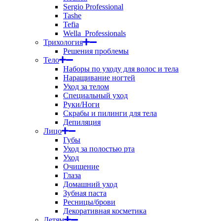
Sergio Professional
Tashe
Tefia
Wella_Professionals
Трихология
Решения проблемы
Тело
Наборы по уходу для волос и тела
Наращивание ногтей
Уход за телом
Специальный уход
Руки/Ноги
Скрабы и пилинги для тела
Депиляция
Лицо
Губы
Уход за полостью рта
Уход
Очищение
Глаза
Домашний уход
Зубная паста
Ресницы/брови
Декоративная косметика
Детям