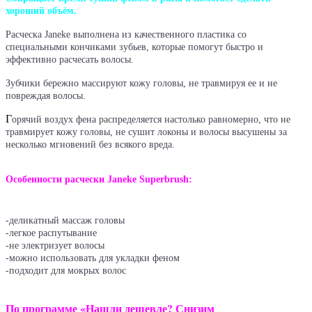
хороший объём.
Расческа Janeke выполнена из качественного пластика со
специальными кончиками зубьев, которые помогут быстро и
эффективно расчесать волосы.
Зубчики бережно массируют кожу головы, не травмируя ее и не
повреждая волосы.
Г
орячий воздух фена распределяется настолько равномерно, что не
травмирует кожу головы, не сушит локоны и волосы высушены за
несколько мгновений без всякого вреда.
Особенности расчески Janeke Superbrush:
-деликатный массаж головы
-легкое распутывание
-не электризует волосы
-можно использовать для укладки феном
-подходит для мокрых волос
По программе «Нашли дешевле? Снизим