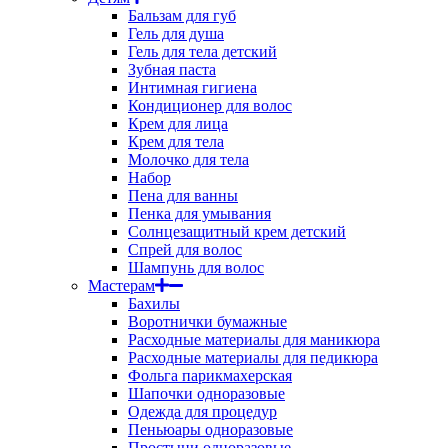
Бальзам для губ
Гель для душа
Гель для тела детский
Зубная паста
Интимная гигиена
Кондиционер для волос
Крем для лица
Крем для тела
Молочко для тела
Набор
Пена для ванны
Пенка для умывания
Солнцезащитный крем детский
Спрей для волос
Шампунь для волос
Мастерам
Бахилы
Воротнички бумажные
Расходные материалы для маникюра
Расходные материалы для педикюра
Фольга парикмахерская
Шапочки одноразовые
Одежда для процедур
Пеньюары одноразовые
Простыни одноразовые