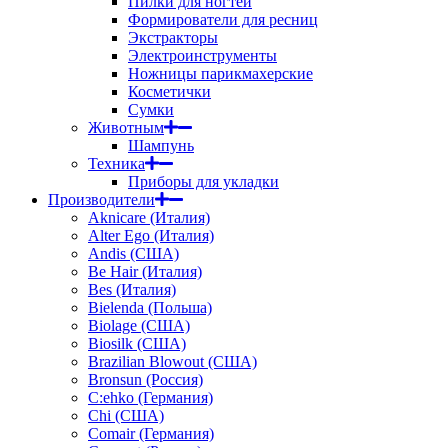
Пилки для ногтей
Формирователи для ресниц
Экстракторы
Электроинструменты
Ножницы парикмахерские
Косметички
Сумки
Животным
Шампунь
Техника
Приборы для укладки
Производители
Aknicare (Италия)
Alter Ego (Италия)
Andis (США)
Be Hair (Италия)
Bes (Италия)
Bielenda (Польша)
Biolage (США)
Biosilk (США)
Brazilian Blowout (США)
Bronsun (Россия)
C:ehko (Германия)
Chi (США)
Comair (Германия)