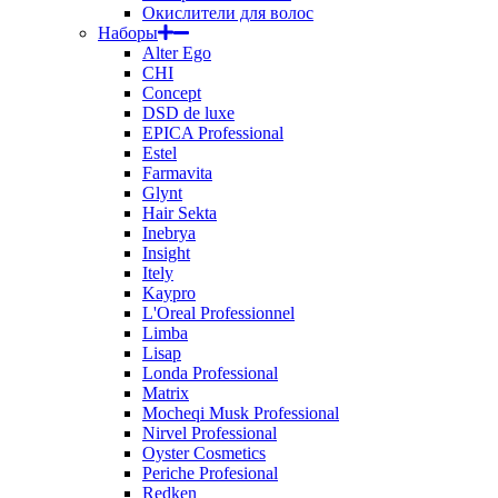
Окислители для волос
Наборы
Alter Ego
CHI
Concept
DSD de luxe
EPICA Professional
Estel
Farmavita
Glynt
Hair Sekta
Inebrya
Insight
Itely
Kaypro
L'Oreal Professionnel
Limba
Lisap
Londa Professional
Matrix
Mocheqi Musk Professional
Nirvel Professional
Oyster Cosmetics
Periche Profesional
Redken