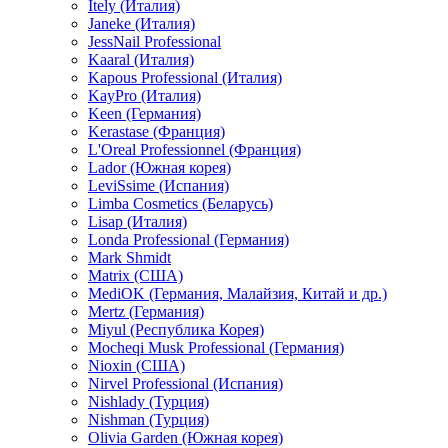
Itely (Италия)
Janeke (Италия)
JessNail Professional
Kaaral (Италия)
Kapous Professional (Италия)
KayPro (Италия)
Keen (Германия)
Kerastase (Франция)
L'Oreal Professionnel (Франция)
Lador (Южная корея)
LeviSsime (Испания)
Limba Cosmetics (Беларусь)
Lisap (Италия)
Londa Professional (Германия)
Mark Shmidt
Matrix (США)
MediOK (Германия, Малайзия, Китай и др.)
Mertz (Германия)
Miyul (Республика Корея)
Mocheqi Musk Professional (Германия)
Nioxin (США)
Nirvel Professional (Испания)
Nishlady (Турция)
Nishman (Турция)
Olivia Garden (Южная корея)