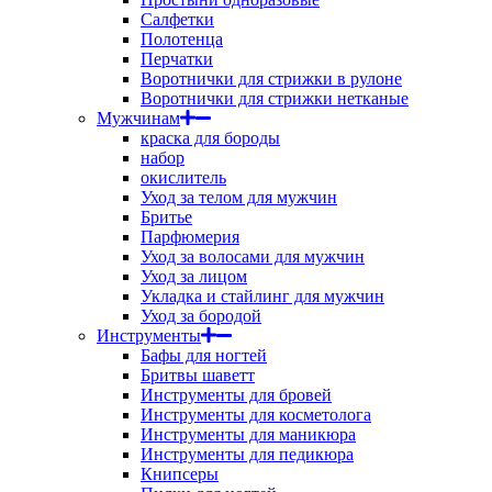
Салфетки
Полотенца
Перчатки
Воротнички для стрижки в рулоне
Воротнички для стрижки нетканые
Мужчинам
краска для бороды
набор
окислитель
Уход за телом для мужчин
Бритье
Парфюмерия
Уход за волосами для мужчин
Уход за лицом
Укладка и стайлинг для мужчин
Уход за бородой
Инструменты
Бафы для ногтей
Бритвы шаветт
Инструменты для бровей
Инструменты для косметолога
Инструменты для маникюра
Инструменты для педикюра
Книпсеры