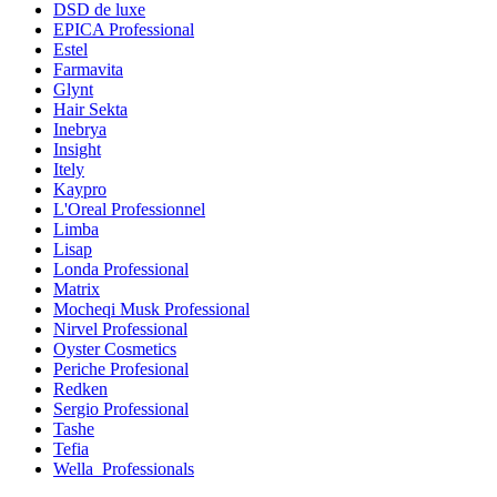
DSD de luxe
EPICA Professional
Estel
Farmavita
Glynt
Hair Sekta
Inebrya
Insight
Itely
Kaypro
L'Oreal Professionnel
Limba
Lisap
Londa Professional
Matrix
Mocheqi Musk Professional
Nirvel Professional
Oyster Cosmetics
Periche Profesional
Redken
Sergio Professional
Tashe
Tefia
Wella_Professionals