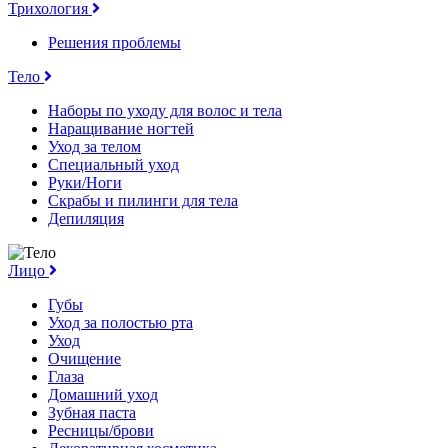
Трихология
Решения проблемы
Тело
Наборы по уходу для волос и тела
Наращивание ногтей
Уход за телом
Специальный уход
Руки/Ноги
Скрабы и пилинги для тела
Депиляция
Лицо
Губы
Уход за полостью рта
Уход
Очищение
Глаза
Домашний уход
Зубная паста
Ресницы/брови