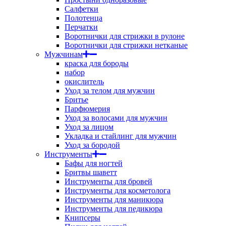
Салфетки
Полотенца
Перчатки
Воротнички для стрижки в рулоне
Воротнички для стрижки нетканые
Мужчинам
краска для бороды
набор
окислитель
Уход за телом для мужчин
Бритье
Парфюмерия
Уход за волосами для мужчин
Уход за лицом
Укладка и стайлинг для мужчин
Уход за бородой
Инструменты
Бафы для ногтей
Бритвы шаветт
Инструменты для бровей
Инструменты для косметолога
Инструменты для маникюра
Инструменты для педикюра
Книпсеры