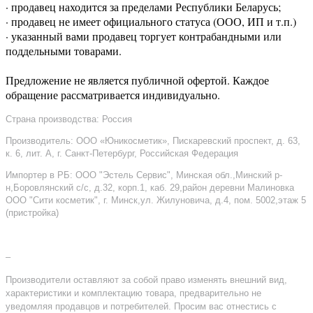
· продавец находится за пределами Республики Беларусь;
· продавец не имеет официального статуса (ООО, ИП и т.п.)
· указанный вами продавец торгует контрабандными или
поддельными товарами.
Предложение не является публичной офертой. Каждое
обращение рассматривается индивидуально.
Страна производства: Россия
Производитель: ООО «Юникосметик», Пискаревский проспект, д. 63,
к. 6, лит. А, г. Санкт-Петербург, Российская Федерация
Импортер в РБ: ООО "Эстель Сервис", Минская обл.,Минский р-
н,Боровлянский с/с, д.32, корп.1, каб. 29,район деревни Малиновка
ООО "Сити косметик", г. Минск,ул. Жилуновича, д.4, пом. 5002,этаж 5
(пристройка)
–
Производители оставляют за собой право изменять внешний вид,
характеристики и комплектацию товара, предварительно не
уведомляя продавцов и потребителей. Просим вас отнестись с