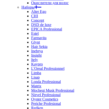
Окислители для волос
Наборы
Alter Ego
CHI
Concept
DSD de luxe
EPICA Professional
Estel
Farmavita
Glynt
Hair Sekta
Inebrya
Insight
Itely
Kaypro
L'Oreal Professionnel
Limba
Lisap
Londa Professional
Matrix
Mocheqi Musk Professional
Nirvel Professional
Oyster Cosmetics
Periche Profesional
Redken