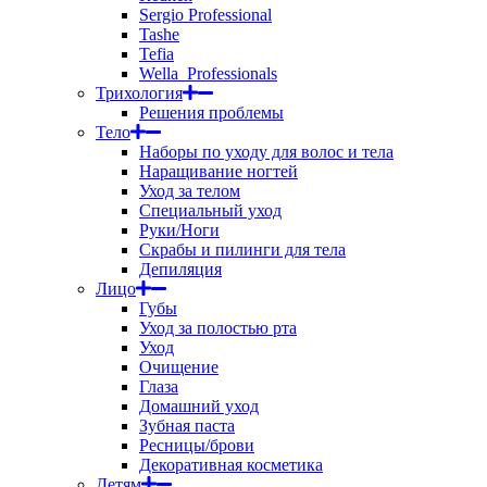
Sergio Professional
Tashe
Tefia
Wella_Professionals
Трихология
Решения проблемы
Тело
Наборы по уходу для волос и тела
Наращивание ногтей
Уход за телом
Специальный уход
Руки/Ноги
Скрабы и пилинги для тела
Депиляция
Лицо
Губы
Уход за полостью рта
Уход
Очищение
Глаза
Домашний уход
Зубная паста
Ресницы/брови
Декоративная косметика
Детям