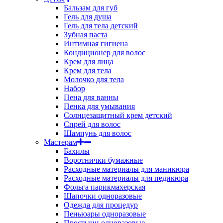
Бальзам для губ
Гель для душа
Гель для тела детский
Зубная паста
Интимная гигиена
Кондиционер для волос
Крем для лица
Крем для тела
Молочко для тела
Набор
Пена для ванны
Пенка для умывания
Солнцезащитный крем детский
Спрей для волос
Шампунь для волос
Мастерам
Бахилы
Воротнички бумажные
Расходные материалы для маникюра
Расходные материалы для педикюра
Фольга парикмахерская
Шапочки одноразовые
Одежда для процедур
Пеньюары одноразовые
Простыни одноразовые