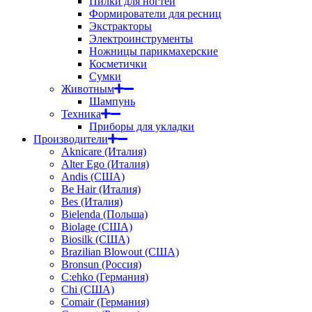
Пилки для ногтей
Формирователи для ресниц
Экстракторы
Электроинструменты
Ножницы парикмахерские
Косметички
Сумки
Животным
Шампунь
Техника
Приборы для укладки
Производители
Aknicare (Италия)
Alter Ego (Италия)
Andis (США)
Be Hair (Италия)
Bes (Италия)
Bielenda (Польша)
Biolage (США)
Biosilk (США)
Brazilian Blowout (США)
Bronsun (Россия)
C:ehko (Германия)
Chi (США)
Comair (Германия)