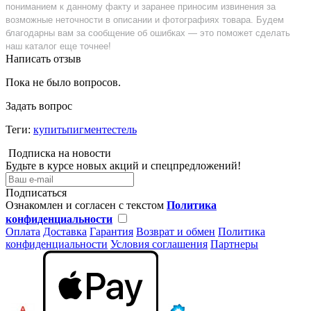
пониманием к данному факту и заранее приносим извинения за
возможные неточности в описании и фотографиях товара. Будем
благодарны вам за сообщение об ошибках — это поможет сделать
наш каталог еще точнее!
Написать отзыв
Пока не было вопросов.
Задать вопрос
Теги:
купитьпигментестель
Подписка на новости
Будьте в курсе новых акций и спецпредложений!
Подписаться
Ознакомлен и согласен с текстом
Политика
конфиденциальности
Оплата
Доставка
Гарантия
Возврат и обмен
Политика
конфиденциальности
Условия соглашения
Партнеры