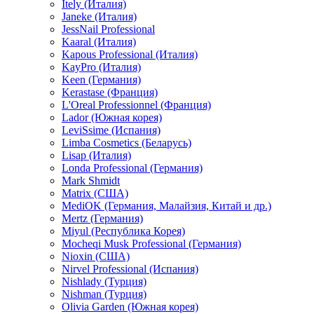
Itely (Италия)
Janeke (Италия)
JessNail Professional
Kaaral (Италия)
Kapous Professional (Италия)
KayPro (Италия)
Keen (Германия)
Kerastase (Франция)
L'Oreal Professionnel (Франция)
Lador (Южная корея)
LeviSsime (Испания)
Limba Cosmetics (Беларусь)
Lisap (Италия)
Londa Professional (Германия)
Mark Shmidt
Matrix (США)
MediOK (Германия, Малайзия, Китай и др.)
Mertz (Германия)
Miyul (Республика Корея)
Mocheqi Musk Professional (Германия)
Nioxin (США)
Nirvel Professional (Испания)
Nishlady (Турция)
Nishman (Турция)
Olivia Garden (Южная корея)