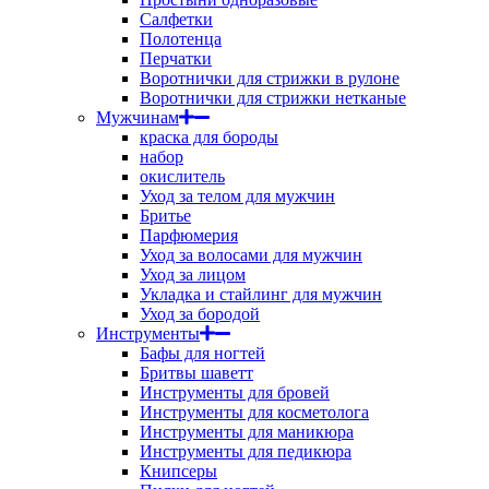
Салфетки
Полотенца
Перчатки
Воротнички для стрижки в рулоне
Воротнички для стрижки нетканые
Мужчинам
краска для бороды
набор
окислитель
Уход за телом для мужчин
Бритье
Парфюмерия
Уход за волосами для мужчин
Уход за лицом
Укладка и стайлинг для мужчин
Уход за бородой
Инструменты
Бафы для ногтей
Бритвы шаветт
Инструменты для бровей
Инструменты для косметолога
Инструменты для маникюра
Инструменты для педикюра
Книпсеры