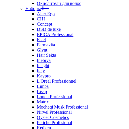
Окислители для волос
Наборы
Alter Ego
CHI
Concept
DSD de luxe
EPICA Professional
Estel
Farmavita
Glynt
Hair Sekta
Inebrya
Insight
Itely
Kaypro
L'Oreal Professionnel
Limba
Lisap
Londa Professional
Matrix
Mocheqi Musk Professional
Nirvel Professional
Oyster Cosmetics
Periche Profesional
Redken