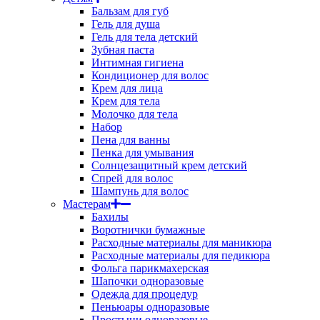
Бальзам для губ
Гель для душа
Гель для тела детский
Зубная паста
Интимная гигиена
Кондиционер для волос
Крем для лица
Крем для тела
Молочко для тела
Набор
Пена для ванны
Пенка для умывания
Солнцезащитный крем детский
Спрей для волос
Шампунь для волос
Мастерам
Бахилы
Воротнички бумажные
Расходные материалы для маникюра
Расходные материалы для педикюра
Фольга парикмахерская
Шапочки одноразовые
Одежда для процедур
Пеньюары одноразовые
Простыни одноразовые