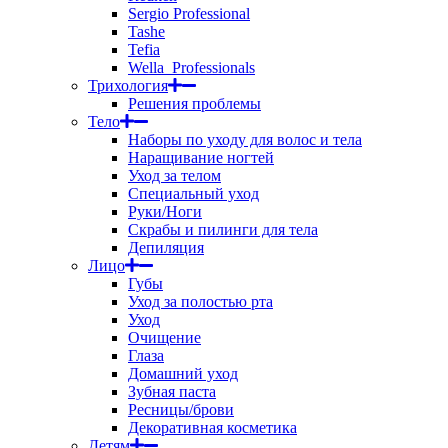
Sergio Professional
Tashe
Tefia
Wella_Professionals
Трихология
Решения проблемы
Тело
Наборы по уходу для волос и тела
Наращивание ногтей
Уход за телом
Специальный уход
Руки/Ноги
Скрабы и пилинги для тела
Депиляция
Лицо
Губы
Уход за полостью рта
Уход
Очищение
Глаза
Домашний уход
Зубная паста
Ресницы/брови
Декоративная косметика
Детям