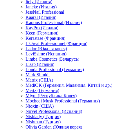
Itely (Италия)
Janeke (Италия)
JessNail Professional
Kaaral (Италия)
Kapous Professional (Италия)
KayPro (Италия)
Keen (Германия)
Kerastase (Франция)
L'Oreal Professionnel (Франция)
Lador (Южная корея)
LeviSsime (Испания)
Limba Cosmetics (Беларусь)
Lisap (Италия)
Londa Professional (Германия)
Mark Shmidt
Matrix (США)
MediOK (Германия, Малайзия, Китай и др.)
Mertz (Германия)
Miyul (Республика Корея)
Mocheqi Musk Professional (Германия)
Nioxin (США)
Nirvel Professional (Испания)
Nishlady (Турция)
Nishman (Турция)
Olivia Garden (Южная корея)