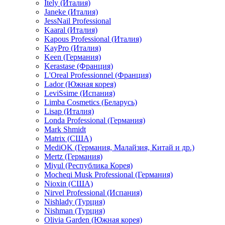
Itely (Италия)
Janeke (Италия)
JessNail Professional
Kaaral (Италия)
Kapous Professional (Италия)
KayPro (Италия)
Keen (Германия)
Kerastase (Франция)
L'Oreal Professionnel (Франция)
Lador (Южная корея)
LeviSsime (Испания)
Limba Cosmetics (Беларусь)
Lisap (Италия)
Londa Professional (Германия)
Mark Shmidt
Matrix (США)
MediOK (Германия, Малайзия, Китай и др.)
Mertz (Германия)
Miyul (Республика Корея)
Mocheqi Musk Professional (Германия)
Nioxin (США)
Nirvel Professional (Испания)
Nishlady (Турция)
Nishman (Турция)
Olivia Garden (Южная корея)