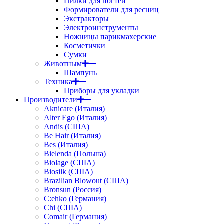
Пилки для ногтей
Формирователи для ресниц
Экстракторы
Электроинструменты
Ножницы парикмахерские
Косметички
Сумки
Животным
Шампунь
Техника
Приборы для укладки
Производители
Aknicare (Италия)
Alter Ego (Италия)
Andis (США)
Be Hair (Италия)
Bes (Италия)
Bielenda (Польша)
Biolage (США)
Biosilk (США)
Brazilian Blowout (США)
Bronsun (Россия)
C:ehko (Германия)
Chi (США)
Comair (Германия)