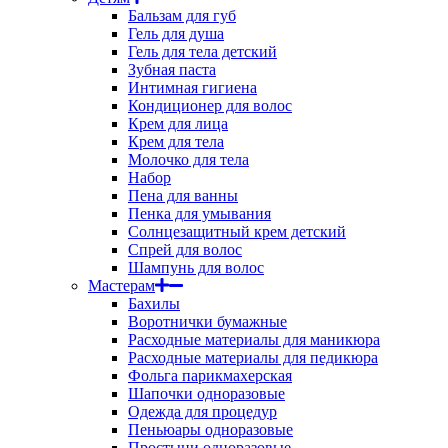
Бальзам для губ
Гель для душа
Гель для тела детский
Зубная паста
Интимная гигиена
Кондиционер для волос
Крем для лица
Крем для тела
Молочко для тела
Набор
Пена для ванны
Пенка для умывания
Солнцезащитный крем детский
Спрей для волос
Шампунь для волос
Мастерам
Бахилы
Воротнички бумажные
Расходные материалы для маникюра
Расходные материалы для педикюра
Фольга парикмахерская
Шапочки одноразовые
Одежда для процедур
Пеньюары одноразовые
Простыни одноразовые