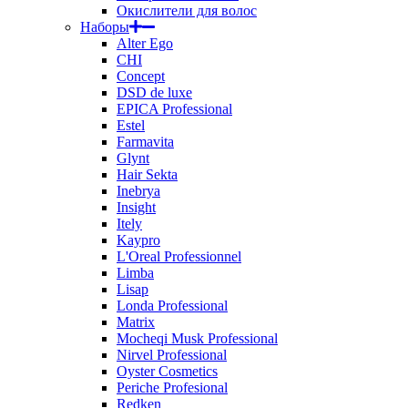
Окислители для волос
Наборы
Alter Ego
CHI
Concept
DSD de luxe
EPICA Professional
Estel
Farmavita
Glynt
Hair Sekta
Inebrya
Insight
Itely
Kaypro
L'Oreal Professionnel
Limba
Lisap
Londa Professional
Matrix
Mocheqi Musk Professional
Nirvel Professional
Oyster Cosmetics
Periche Profesional
Redken