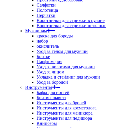
Салфетки
Полотенца
Перчатки
Воротнички для стрижки в рулоне
Воротнички для стрижки нетканые
Мужчинам
краска для бороды
набор
окислитель
Уход за телом для мужчин
Бритье
Парфюмерия
Уход за волосами для мужчин
Уход за лицом
Укладка и стайлинг для мужчин
Уход за бородой
Инструменты
Бафы для ногтей
Бритвы шаветт
Инструменты для бровей
Инструменты для косметолога
Инструменты для маникюра
Инструменты для педикюра
Книпсеры