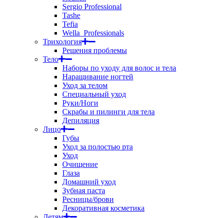
Sergio Professional
Tashe
Tefia
Wella_Professionals
Трихология
Решения проблемы
Тело
Наборы по уходу для волос и тела
Наращивание ногтей
Уход за телом
Специальный уход
Руки/Ноги
Скрабы и пилинги для тела
Депиляция
Лицо
Губы
Уход за полостью рта
Уход
Очищение
Глаза
Домашний уход
Зубная паста
Ресницы/брови
Декоративная косметика
Детям