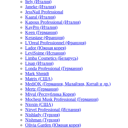
Itely (Италия)
Janeke (Италия)
JessNail Professional
Kaaral (Италия)
Kapous Professional (Италия)
KayPro (Италия)
Keen (Германия)
Kerastase (Франция)
L'Oreal Professionnel (Франция)
Lador (Южная корея)
LeviSsime (Испания)
Limba Cosmetics (Беларусь)
Lisap (Италия)
Londa Professional (Германия)
Mark Shmidt
Matrix (США)
MediOK (Германия, Малайзия, Китай и др.)
Mertz (Германия)
Miyul (Республика Корея)
Mocheqi Musk Professional (Германия)
Nioxin (США)
Nirvel Professional (Испания)
Nishlady (Турция)
Nishman (Турция)
Olivia Garden (Южная корея)