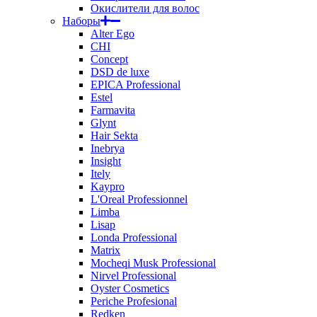
Окислители для волос
Наборы
Alter Ego
CHI
Concept
DSD de luxe
EPICA Professional
Estel
Farmavita
Glynt
Hair Sekta
Inebrya
Insight
Itely
Kaypro
L'Oreal Professionnel
Limba
Lisap
Londa Professional
Matrix
Mocheqi Musk Professional
Nirvel Professional
Oyster Cosmetics
Periche Profesional
Redken