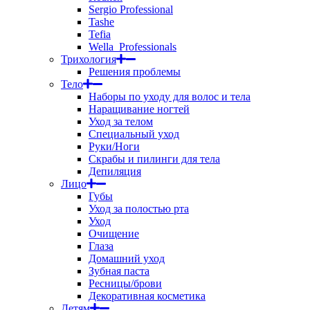
Sergio Professional
Tashe
Tefia
Wella_Professionals
Трихология
Решения проблемы
Тело
Наборы по уходу для волос и тела
Наращивание ногтей
Уход за телом
Специальный уход
Руки/Ноги
Скрабы и пилинги для тела
Депиляция
Лицо
Губы
Уход за полостью рта
Уход
Очищение
Глаза
Домашний уход
Зубная паста
Ресницы/брови
Декоративная косметика
Детям