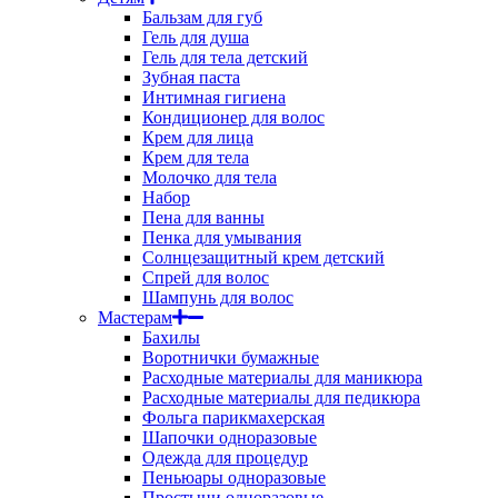
Бальзам для губ
Гель для душа
Гель для тела детский
Зубная паста
Интимная гигиена
Кондиционер для волос
Крем для лица
Крем для тела
Молочко для тела
Набор
Пена для ванны
Пенка для умывания
Солнцезащитный крем детский
Спрей для волос
Шампунь для волос
Мастерам
Бахилы
Воротнички бумажные
Расходные материалы для маникюра
Расходные материалы для педикюра
Фольга парикмахерская
Шапочки одноразовые
Одежда для процедур
Пеньюары одноразовые
Простыни одноразовые