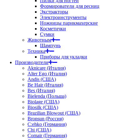
Пилки для ногтей
Формирователи для ресниц
Экстракторы
Электроинструменты
Ножницы парикмахерские
Косметички
Сумки
Животным
Шампунь
Техника
Приборы для укладки
Производители
Aknicare (Италия)
Alter Ego (Италия)
Andis (США)
Be Hair (Италия)
Bes (Италия)
Bielenda (Польша)
Biolage (США)
Biosilk (США)
Brazilian Blowout (США)
Bronsun (Россия)
C:ehko (Германия)
Chi (США)
Comair (Германия)