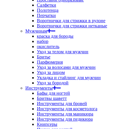
Салфетки
Полотенца
Перчатки
Воротнички для стрижки в рулоне
Воротнички для стрижки нетканые
Мужчинам
краска для бороды
набор
окислитель
Уход за телом для мужчин
Бритье
Парфюмерия
Уход за волосами для мужчин
Уход за лицом
Укладка и стайлинг для мужчин
Уход за бородой
Инструменты
Бафы для ногтей
Бритвы шаветт
Инструменты для бровей
Инструменты для косметолога
Инструменты для маникюра
Инструменты для педикюра
Книпсеры