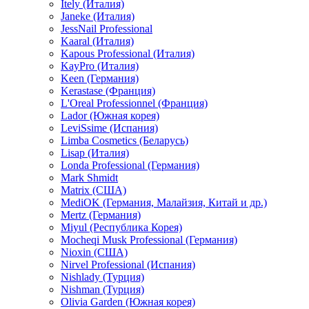
Itely (Италия)
Janeke (Италия)
JessNail Professional
Kaaral (Италия)
Kapous Professional (Италия)
KayPro (Италия)
Keen (Германия)
Kerastase (Франция)
L'Oreal Professionnel (Франция)
Lador (Южная корея)
LeviSsime (Испания)
Limba Cosmetics (Беларусь)
Lisap (Италия)
Londa Professional (Германия)
Mark Shmidt
Matrix (США)
MediOK (Германия, Малайзия, Китай и др.)
Mertz (Германия)
Miyul (Республика Корея)
Mocheqi Musk Professional (Германия)
Nioxin (США)
Nirvel Professional (Испания)
Nishlady (Турция)
Nishman (Турция)
Olivia Garden (Южная корея)