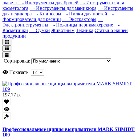
шаветт
- Инструменты для бровей
- Инструменты для
косметолога
- Инструменты для маникюра
- Инструменты
для педикюра
- Книпсеры
- Пилки для ногтей
-
Формирователи для ресниц
- Экстракторы
-
Электроинструменты
- Ножницы парикмахерские
-
Косметички
- Сумки
Животным
Техника
Статьи о нашей
продукции
Сортировка:
Показать:
197.77 р.
Профессиональные щипцы выпрямители MARK SHMIDT
109