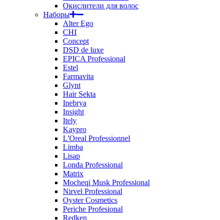
Окислители для волос
Наборы
Alter Ego
CHI
Concept
DSD de luxe
EPICA Professional
Estel
Farmavita
Glynt
Hair Sekta
Inebrya
Insight
Itely
Kaypro
L'Oreal Professionnel
Limba
Lisap
Londa Professional
Matrix
Mocheqi Musk Professional
Nirvel Professional
Oyster Cosmetics
Periche Profesional
Redken