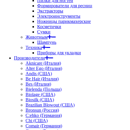
Пилки для ногтей
Формирователи для ресниц
Экстракторы
Электроинструменты
Ножницы парикмахерские
Косметички
Сумки
Животным
Шампунь
Техника
Приборы для укладки
Производители
Aknicare (Италия)
Alter Ego (Италия)
Andis (США)
Be Hair (Италия)
Bes (Италия)
Bielenda (Польша)
Biolage (США)
Biosilk (США)
Brazilian Blowout (США)
Bronsun (Россия)
C:ehko (Германия)
Chi (США)
Comair (Германия)