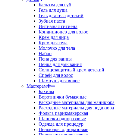
Бальзам для губ
Гель для душа
Гель для тела детский
Зубная паста
Интимная гигиена
Кондиционер для волос
Крем для лица
Крем для тела
Молочко для тела
Набор
Пена для ванны
Пенка для умывания
Солнцезащитный крем детский
Спрей для волос
Шампунь для волос
Мастерам
Бахилы
Воротнички бумажные
Расходные материалы для маникюра
Расходные материалы для педикюра
Фольга парикмахерская
Шапочки одноразовые
Одежда для процедур
Пеньюары одноразовые
Простыни одноразовые