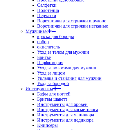
Салфетки
Полотенца
Перчатки
Воротнички для стрижки в рулоне
Воротнички для стрижки нетканые
Мужчинам
краска для бороды
набор
окислитель
Уход за телом для мужчин
Бритье
Парфюмерия
Уход за волосами для мужчин
Уход за лицом
Укладка и стайлинг для мужчин
Уход за бородой
Инструменты
Бафы для ногтей
Бритвы шаветт
Инструменты для бровей
Инструменты для косметолога
Инструменты для маникюра
Инструменты для педикюра
Книпсеры