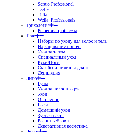
Sergio Professional
Tashe
Tefia
Wella_Professionals
Трихология
Решения проблемы
Тело
Наборы по уходу для волос и тела
Наращивание ногтей
Уход за телом
Специальный уход
Руки/Ноги
Скрабы и пилинги для тела
Депиляция
Лицо
Губы
Уход за полостью рта
Уход
Очищение
Глаза
Домашний уход
Зубная паста
Ресницы/брови
Декоративная косметика
Детям