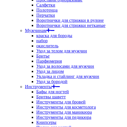
Салфетки
Полотенца
Перчатки
Воротнички для стрижки в рулоне
Воротнички для стрижки нетканые
Мужчинам
краска для бороды
набор
окислитель
Уход за телом для мужчин
Бритье
Парфюмерия
Уход за волосами для мужчин
Уход за лицом
Укладка и стайлинг для мужчин
Уход за бородой
Инструменты
Бафы для ногтей
Бритвы шаветт
Инструменты для бровей
Инструменты для косметолога
Инструменты для маникюра
Инструменты для педикюра
Книпсеры