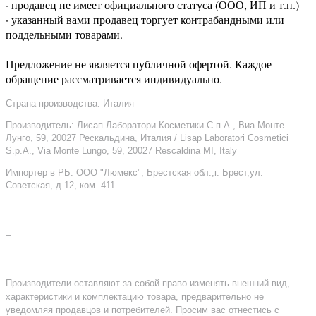
· продавец не имеет официального статуса (ООО, ИП и т.п.)
· указанный вами продавец торгует контрабандными или
поддельными товарами.
Предложение не является публичной офертой. Каждое
обращение рассматривается индивидуально.
Страна производства: Италия
Производитель: Лисап Лаборатори Косметики С.п.А., Виа Монте
Лунго, 59, 20027 Рескальдина, Италия / Lisap Laboratori Cosmetici
S.p.A., Via Monte Lungo, 59, 20027 Rescaldina MI, Italy
Импортер в РБ: ООО "Люмекс", Брестская обл.,г. Брест,ул.
Советская, д.12, ком. 411
–
Производители оставляют за собой право изменять внешний вид,
характеристики и комплектацию товара, предварительно не
уведомляя продавцов и потребителей. Просим вас отнестись с