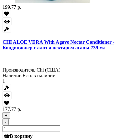
199.77 р.
CHI ALOE VERA With Agave Nectar Conditioner -
Кондиционер с алоэ и нектаром агавы 739 мл
Производитель:
Chi (США)
Наличие:
Есть в наличии
1
177.77 р.
+
-
В корзину