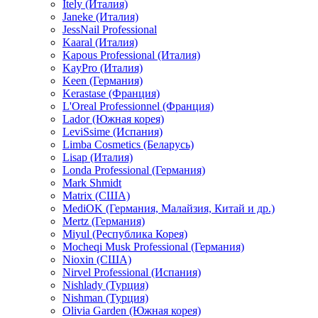
Itely (Италия)
Janeke (Италия)
JessNail Professional
Kaaral (Италия)
Kapous Professional (Италия)
KayPro (Италия)
Keen (Германия)
Kerastase (Франция)
L'Oreal Professionnel (Франция)
Lador (Южная корея)
LeviSsime (Испания)
Limba Cosmetics (Беларусь)
Lisap (Италия)
Londa Professional (Германия)
Mark Shmidt
Matrix (США)
MediOK (Германия, Малайзия, Китай и др.)
Mertz (Германия)
Miyul (Республика Корея)
Mocheqi Musk Professional (Германия)
Nioxin (США)
Nirvel Professional (Испания)
Nishlady (Турция)
Nishman (Турция)
Olivia Garden (Южная корея)