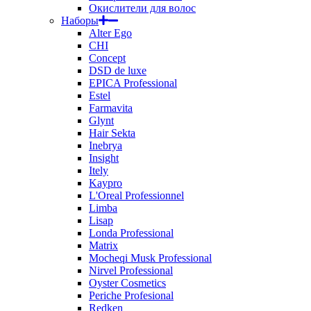
Окислители для волос
Наборы
Alter Ego
CHI
Concept
DSD de luxe
EPICA Professional
Estel
Farmavita
Glynt
Hair Sekta
Inebrya
Insight
Itely
Kaypro
L'Oreal Professionnel
Limba
Lisap
Londa Professional
Matrix
Mocheqi Musk Professional
Nirvel Professional
Oyster Cosmetics
Periche Profesional
Redken