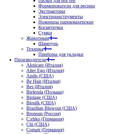
Пилки для ногтей
Формирователи для ресниц
Экстракторы
Электроинструменты
Ножницы парикмахерские
Косметички
Сумки
Животным
Шампунь
Техника
Приборы для укладки
Производители
Aknicare (Италия)
Alter Ego (Италия)
Andis (США)
Be Hair (Италия)
Bes (Италия)
Bielenda (Польша)
Biolage (США)
Biosilk (США)
Brazilian Blowout (США)
Bronsun (Россия)
C:ehko (Германия)
Chi (США)
Comair (Германия)