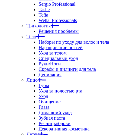
Sergio Professional
Tashe
Tefia
Wella_Professionals
Трихология
Решения проблемы
Тело
Наборы по уходу для волос и тела
Наращивание ногтей
Уход за телом
Специальный уход
Руки/Ноги
Скрабы и пилинги для тела
Депиляция
Лицо
Губы
Уход за полостью рта
Уход
Очищение
Глаза
Домашний уход
Зубная паста
Ресницы/брови
Декоративная косметика
Детям