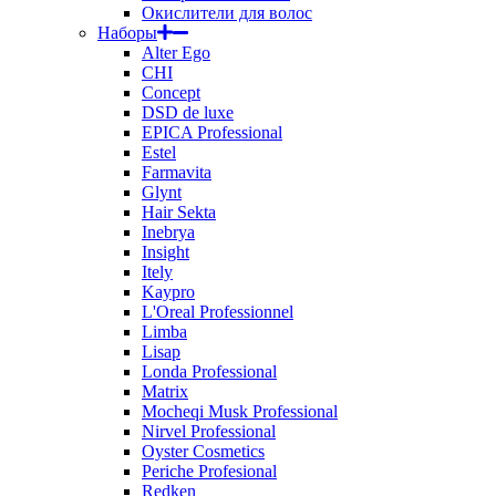
Окислители для волос
Наборы
Alter Ego
CHI
Concept
DSD de luxe
EPICA Professional
Estel
Farmavita
Glynt
Hair Sekta
Inebrya
Insight
Itely
Kaypro
L'Oreal Professionnel
Limba
Lisap
Londa Professional
Matrix
Mocheqi Musk Professional
Nirvel Professional
Oyster Cosmetics
Periche Profesional
Redken