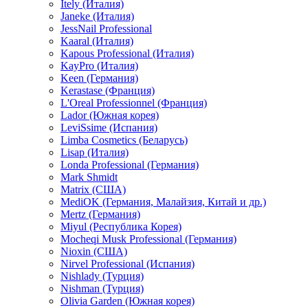
Itely (Италия)
Janeke (Италия)
JessNail Professional
Kaaral (Италия)
Kapous Professional (Италия)
KayPro (Италия)
Keen (Германия)
Kerastase (Франция)
L'Oreal Professionnel (Франция)
Lador (Южная корея)
LeviSsime (Испания)
Limba Cosmetics (Беларусь)
Lisap (Италия)
Londa Professional (Германия)
Mark Shmidt
Matrix (США)
MediOK (Германия, Малайзия, Китай и др.)
Mertz (Германия)
Miyul (Республика Корея)
Mocheqi Musk Professional (Германия)
Nioxin (США)
Nirvel Professional (Испания)
Nishlady (Турция)
Nishman (Турция)
Olivia Garden (Южная корея)