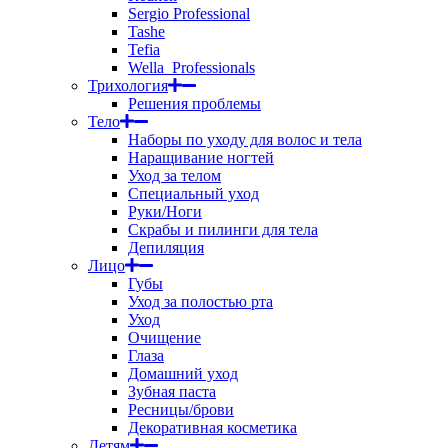
Sergio Professional
Tashe
Tefia
Wella_Professionals
Трихология
Решения проблемы
Тело
Наборы по уходу для волос и тела
Наращивание ногтей
Уход за телом
Специальный уход
Руки/Ноги
Скрабы и пилинги для тела
Депиляция
Лицо
Губы
Уход за полостью рта
Уход
Очищение
Глаза
Домашний уход
Зубная паста
Ресницы/брови
Декоративная косметика
Детям