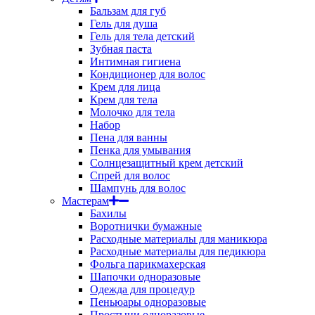
Бальзам для губ
Гель для душа
Гель для тела детский
Зубная паста
Интимная гигиена
Кондиционер для волос
Крем для лица
Крем для тела
Молочко для тела
Набор
Пена для ванны
Пенка для умывания
Солнцезащитный крем детский
Спрей для волос
Шампунь для волос
Мастерам
Бахилы
Воротнички бумажные
Расходные материалы для маникюра
Расходные материалы для педикюра
Фольга парикмахерская
Шапочки одноразовые
Одежда для процедур
Пеньюары одноразовые
Простыни одноразовые