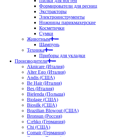
Пилки для ногтей
Формирователи для ресниц
Экстракторы
Электроинструменты
Ножницы парикмахерские
Косметички
Сумки
Животным
Шампунь
Техника
Приборы для укладки
Производители
Aknicare (Италия)
Alter Ego (Италия)
Andis (США)
Be Hair (Италия)
Bes (Италия)
Bielenda (Польша)
Biolage (США)
Biosilk (США)
Brazilian Blowout (США)
Bronsun (Россия)
C:ehko (Германия)
Chi (США)
Comair (Германия)