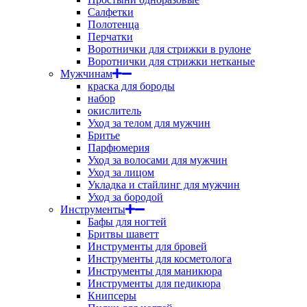
Салфетки
Полотенца
Перчатки
Воротнички для стрижки в рулоне
Воротнички для стрижки нетканые
Мужчинам
краска для бороды
набор
окислитель
Уход за телом для мужчин
Бритье
Парфюмерия
Уход за волосами для мужчин
Уход за лицом
Укладка и стайлинг для мужчин
Уход за бородой
Инструменты
Бафы для ногтей
Бритвы шаветт
Инструменты для бровей
Инструменты для косметолога
Инструменты для маникюра
Инструменты для педикюра
Книпсеры