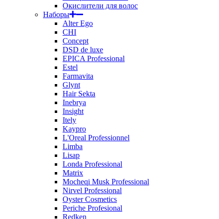
Окислители для волос
Наборы
Alter Ego
CHI
Concept
DSD de luxe
EPICA Professional
Estel
Farmavita
Glynt
Hair Sekta
Inebrya
Insight
Itely
Kaypro
L'Oreal Professionnel
Limba
Lisap
Londa Professional
Matrix
Mocheqi Musk Professional
Nirvel Professional
Oyster Cosmetics
Periche Profesional
Redken