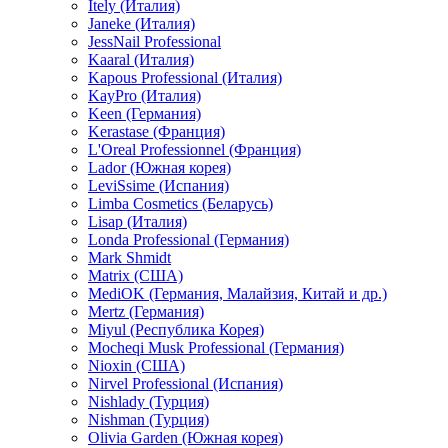
Itely (Италия)
Janeke (Италия)
JessNail Professional
Kaaral (Италия)
Kapous Professional (Италия)
KayPro (Италия)
Keen (Германия)
Kerastase (Франция)
L'Oreal Professionnel (Франция)
Lador (Южная корея)
LeviSsime (Испания)
Limba Cosmetics (Беларусь)
Lisap (Италия)
Londa Professional (Германия)
Mark Shmidt
Matrix (США)
MediOK (Германия, Малайзия, Китай и др.)
Mertz (Германия)
Miyul (Республика Корея)
Mocheqi Musk Professional (Германия)
Nioxin (США)
Nirvel Professional (Испания)
Nishlady (Турция)
Nishman (Турция)
Olivia Garden (Южная корея)