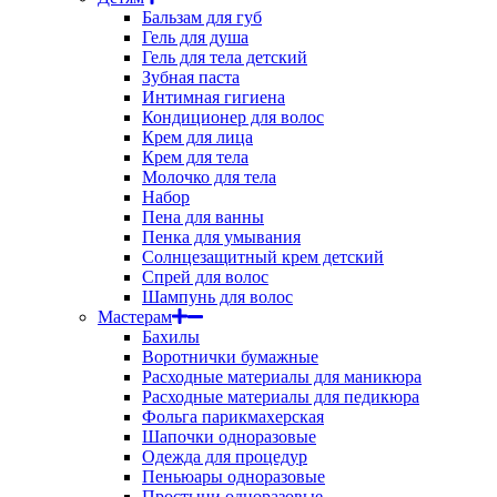
Бальзам для губ
Гель для душа
Гель для тела детский
Зубная паста
Интимная гигиена
Кондиционер для волос
Крем для лица
Крем для тела
Молочко для тела
Набор
Пена для ванны
Пенка для умывания
Солнцезащитный крем детский
Спрей для волос
Шампунь для волос
Мастерам
Бахилы
Воротнички бумажные
Расходные материалы для маникюра
Расходные материалы для педикюра
Фольга парикмахерская
Шапочки одноразовые
Одежда для процедур
Пеньюары одноразовые
Простыни одноразовые