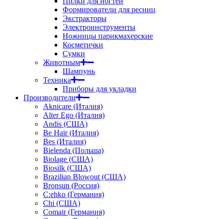
Пилки для ногтей
Формирователи для ресниц
Экстракторы
Электроинструменты
Ножницы парикмахерские
Косметички
Сумки
Животным
Шампунь
Техника
Приборы для укладки
Производители
Aknicare (Италия)
Alter Ego (Италия)
Andis (США)
Be Hair (Италия)
Bes (Италия)
Bielenda (Польша)
Biolage (США)
Biosilk (США)
Brazilian Blowout (США)
Bronsun (Россия)
C:ehko (Германия)
Chi (США)
Comair (Германия)