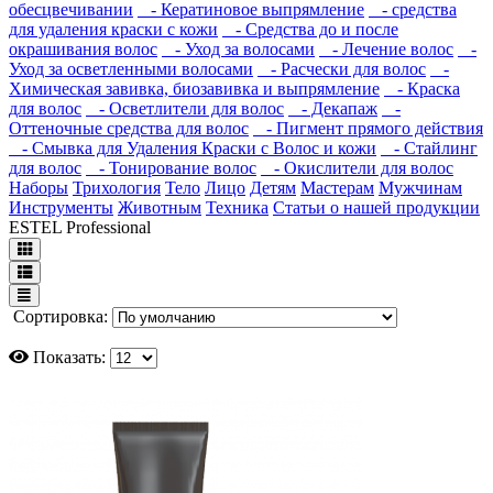
обесцвечивании
- Кератиновое выпрямление
- средства
для удаления краски с кожи
- Средства до и после
окрашивания волос
- Уход за волосами
- Лечение волос
-
Уход за осветленными волосами
- Расчески для волос
-
Химическая завивка, биозавивка и выпрямление
- Краска
для волос
- Осветлители для волос
- Декапаж
-
Оттеночные средства для волос
- Пигмент прямого действия
- Смывка для Удаления Краски с Волос и кожи
- Стайлинг
для волос
- Тонирование волос
- Окислители для волос
Наборы
Трихология
Тело
Лицо
Детям
Мастерам
Мужчинам
Инструменты
Животным
Техника
Статьи о нашей продукции
ESTEL Professional
Сортировка:
Показать: