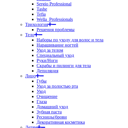
Sergio Professional
Tashe
Tefia
Wella_Professionals
Трихология
Решения проблемы
Тело
Наборы по уходу для волос и тела
Наращивание ногтей
Уход за телом
Специальный уход
Руки/Ноги
Скрабы и пилинги для тела
Депиляция
Лицо
Губы
Уход за полостью рта
Уход
Очищение
Глаза
Домашний уход
Зубная паста
Ресницы/брови
Декоративная косметика
Детям