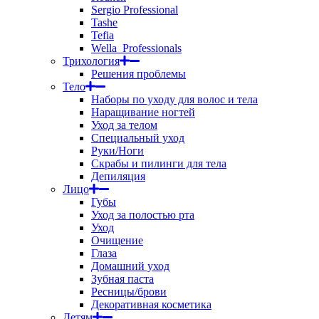
Sergio Professional
Tashe
Tefia
Wella_Professionals
Трихология
Решения проблемы
Тело
Наборы по уходу для волос и тела
Наращивание ногтей
Уход за телом
Специальный уход
Руки/Ноги
Скрабы и пилинги для тела
Депиляция
Лицо
Губы
Уход за полостью рта
Уход
Очищение
Глаза
Домашний уход
Зубная паста
Ресницы/брови
Декоративная косметика
Детям