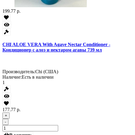
199.77 р.
CHI ALOE VERA With Agave Nectar Conditioner -
Кондиционер с алоэ и нектаром агавы 739 мл
Производитель:
Chi (США)
Наличие:
Есть в наличии
1
177.77 р.
+
-