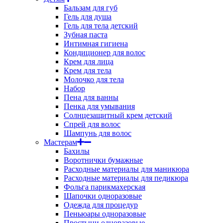
Бальзам для губ
Гель для душа
Гель для тела детский
Зубная паста
Интимная гигиена
Кондиционер для волос
Крем для лица
Крем для тела
Молочко для тела
Набор
Пена для ванны
Пенка для умывания
Солнцезащитный крем детский
Спрей для волос
Шампунь для волос
Мастерам
Бахилы
Воротнички бумажные
Расходные материалы для маникюра
Расходные материалы для педикюра
Фольга парикмахерская
Шапочки одноразовые
Одежда для процедур
Пеньюары одноразовые
Простыни одноразовые