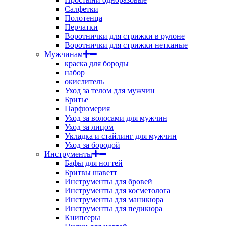
Салфетки
Полотенца
Перчатки
Воротнички для стрижки в рулоне
Воротнички для стрижки нетканые
Мужчинам
краска для бороды
набор
окислитель
Уход за телом для мужчин
Бритье
Парфюмерия
Уход за волосами для мужчин
Уход за лицом
Укладка и стайлинг для мужчин
Уход за бородой
Инструменты
Бафы для ногтей
Бритвы шаветт
Инструменты для бровей
Инструменты для косметолога
Инструменты для маникюра
Инструменты для педикюра
Книпсеры