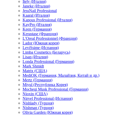
Itely (Италия)
Janeke (Италия)
JessNail Professional
Kaaral (Италия)
Kapous Professional (Италия)
KayPro (Италия)
Keen (Германия)
Kerastase (Франция)
L'Oreal Professionnel (Франция)
Lador (Южная корея)
LeviSsime (Испания)
Limba Cosmetics (Беларусь)
Lisap (Италия)
Londa Professional (Германия)
Mark Shmidt
Matrix (США)
MediOK (Германия, Малайзия, Китай и др.)
Mertz (Германия)
Miyul (Республика Корея)
Mocheqi Musk Professional (Германия)
Nioxin (США)
Nirvel Professional (Испания)
Nishlady (Турция)
Nishman (Турция)
Olivia Garden (Южная корея)