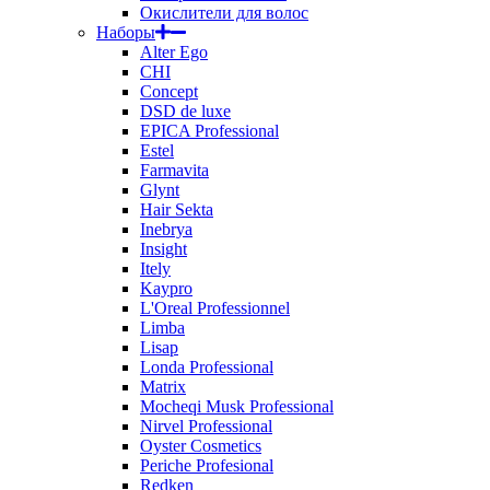
Окислители для волос
Наборы
Alter Ego
CHI
Concept
DSD de luxe
EPICA Professional
Estel
Farmavita
Glynt
Hair Sekta
Inebrya
Insight
Itely
Kaypro
L'Oreal Professionnel
Limba
Lisap
Londa Professional
Matrix
Mocheqi Musk Professional
Nirvel Professional
Oyster Cosmetics
Periche Profesional
Redken