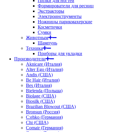
Пилки для ногтей
Формирователи для ресниц
Экстракторы
Электроинструменты
Ножницы парикмахерские
Косметички
Сумки
Животным
Шампунь
Техника
Приборы для укладки
Производители
Aknicare (Италия)
Alter Ego (Италия)
Andis (США)
Be Hair (Италия)
Bes (Италия)
Bielenda (Польша)
Biolage (США)
Biosilk (США)
Brazilian Blowout (США)
Bronsun (Россия)
C:ehko (Германия)
Chi (США)
Comair (Германия)