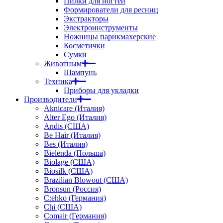
Пилки для ногтей
Формирователи для ресниц
Экстракторы
Электроинструменты
Ножницы парикмахерские
Косметички
Сумки
Животным
Шампунь
Техника
Приборы для укладки
Производители
Aknicare (Италия)
Alter Ego (Италия)
Andis (США)
Be Hair (Италия)
Bes (Италия)
Bielenda (Польша)
Biolage (США)
Biosilk (США)
Brazilian Blowout (США)
Bronsun (Россия)
C:ehko (Германия)
Chi (США)
Comair (Германия)