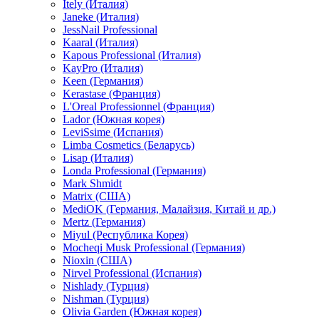
Itely (Италия)
Janeke (Италия)
JessNail Professional
Kaaral (Италия)
Kapous Professional (Италия)
KayPro (Италия)
Keen (Германия)
Kerastase (Франция)
L'Oreal Professionnel (Франция)
Lador (Южная корея)
LeviSsime (Испания)
Limba Cosmetics (Беларусь)
Lisap (Италия)
Londa Professional (Германия)
Mark Shmidt
Matrix (США)
MediOK (Германия, Малайзия, Китай и др.)
Mertz (Германия)
Miyul (Республика Корея)
Mocheqi Musk Professional (Германия)
Nioxin (США)
Nirvel Professional (Испания)
Nishlady (Турция)
Nishman (Турция)
Olivia Garden (Южная корея)