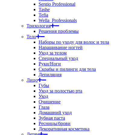
Sergio Professional
Tashe
Tefia
Wella_Professionals
Трихология
Решения проблемы
Тело
Наборы по уходу для волос и тела
Наращивание ногтей
Уход за телом
Специальный уход
Руки/Ноги
Скрабы и пилинги для тела
Депиляция
Лицо
Губы
Уход за полостью рта
Уход
Очищение
Глаза
Домашний уход
Зубная паста
Ресницы/брови
Декоративная косметика
Детям