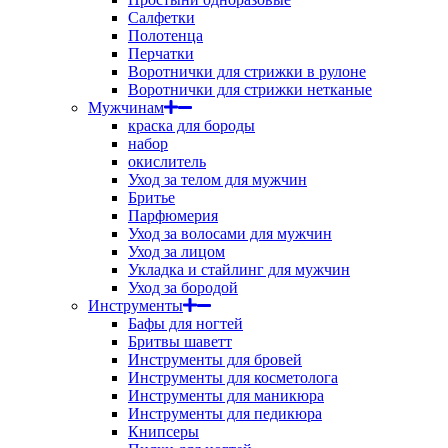
Салфетки
Полотенца
Перчатки
Воротнички для стрижки в рулоне
Воротнички для стрижки нетканые
Мужчинам
краска для бороды
набор
окислитель
Уход за телом для мужчин
Бритье
Парфюмерия
Уход за волосами для мужчин
Уход за лицом
Укладка и стайлинг для мужчин
Уход за бородой
Инструменты
Бафы для ногтей
Бритвы шаветт
Инструменты для бровей
Инструменты для косметолога
Инструменты для маникюра
Инструменты для педикюра
Книпсеры