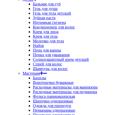
Бальзам для губ
Гель для душа
Гель для тела детский
Зубная паста
Интимная гигиена
Кондиционер для волос
Крем для лица
Крем для тела
Молочко для тела
Набор
Пена для ванны
Пенка для умывания
Солнцезащитный крем детский
Спрей для волос
Шампунь для волос
Мастерам
Бахилы
Воротнички бумажные
Расходные материалы для маникюра
Расходные материалы для педикюра
Фольга парикмахерская
Шапочки одноразовые
Одежда для процедур
Пеньюары одноразовые
Простыни одноразовые