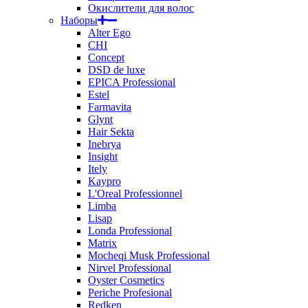
Окислители для волос
Наборы
Alter Ego
CHI
Concept
DSD de luxe
EPICA Professional
Estel
Farmavita
Glynt
Hair Sekta
Inebrya
Insight
Itely
Kaypro
L'Oreal Professionnel
Limba
Lisap
Londa Professional
Matrix
Mocheqi Musk Professional
Nirvel Professional
Oyster Cosmetics
Periche Profesional
Redken