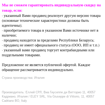
Мы не сможем гарантировать индивидуальную скидку на
товар, если:
· указанный Вами продавец реализует другую версию товара
(основные технические характеристики должны быть
идентичны);
· приобретаемого товара в указанном Вами источнике нет в
наличии;
· продавец находится за пределами Республики Беларусь;
· продавец не имеет официального статуса (ООО, ИП и т.п.)
· указанный вами продавец торгует контрабандными или
поддельными товарами.
Предложение не является публичной офертой. Каждое
обращение рассматривается индивидуально.
Страна производства: Италия
Производитель: Еллей СРЛ, Виа Гиусеппе ди Витторио 11, 40057
Кадриано, Италия / ELEY SRL, Via Giuseppe di Vittorio, 11, 40057
Cadriano BO, Italy