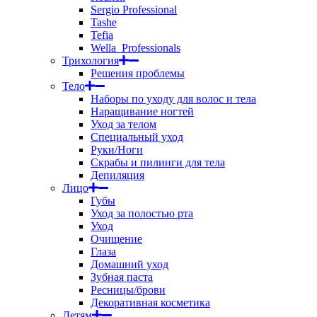
Sergio Professional
Tashe
Tefia
Wella_Professionals
Трихология
Решения проблемы
Тело
Наборы по уходу для волос и тела
Наращивание ногтей
Уход за телом
Специальный уход
Руки/Ноги
Скрабы и пилинги для тела
Депиляция
Лицо
Губы
Уход за полостью рта
Уход
Очищение
Глаза
Домашний уход
Зубная паста
Ресницы/брови
Декоративная косметика
Детям