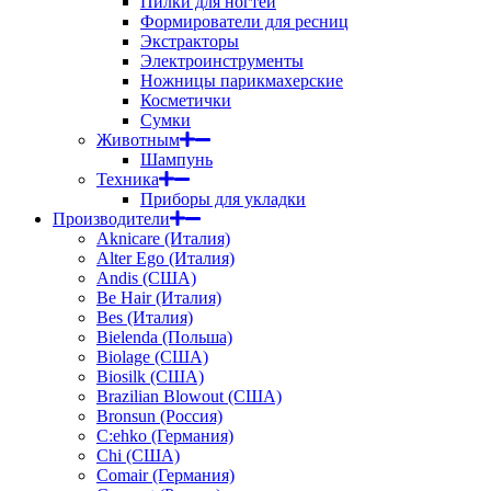
Пилки для ногтей
Формирователи для ресниц
Экстракторы
Электроинструменты
Ножницы парикмахерские
Косметички
Сумки
Животным
Шампунь
Техника
Приборы для укладки
Производители
Aknicare (Италия)
Alter Ego (Италия)
Andis (США)
Be Hair (Италия)
Bes (Италия)
Bielenda (Польша)
Biolage (США)
Biosilk (США)
Brazilian Blowout (США)
Bronsun (Россия)
C:ehko (Германия)
Chi (США)
Comair (Германия)