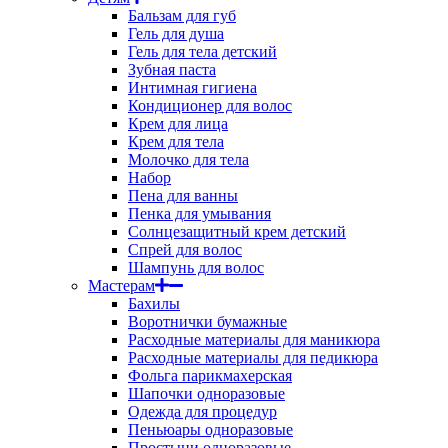
Бальзам для губ
Гель для душа
Гель для тела детский
Зубная паста
Интимная гигиена
Кондиционер для волос
Крем для лица
Крем для тела
Молочко для тела
Набор
Пена для ванны
Пенка для умывания
Солнцезащитный крем детский
Спрей для волос
Шампунь для волос
Мастерам
Бахилы
Воротнички бумажные
Расходные материалы для маникюра
Расходные материалы для педикюра
Фольга парикмахерская
Шапочки одноразовые
Одежда для процедур
Пеньюары одноразовые
Простыни одноразовые