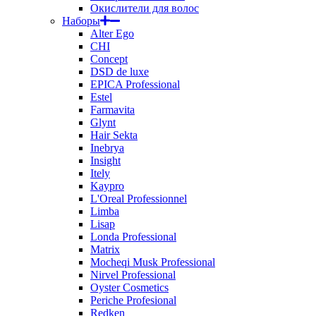
Окислители для волос
Наборы
Alter Ego
CHI
Concept
DSD de luxe
EPICA Professional
Estel
Farmavita
Glynt
Hair Sekta
Inebrya
Insight
Itely
Kaypro
L'Oreal Professionnel
Limba
Lisap
Londa Professional
Matrix
Mocheqi Musk Professional
Nirvel Professional
Oyster Cosmetics
Periche Profesional
Redken