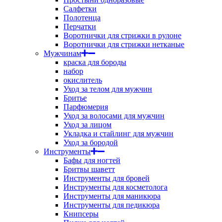
Салфетки
Полотенца
Перчатки
Воротнички для стрижки в рулоне
Воротнички для стрижки нетканые
Мужчинам
краска для бороды
набор
окислитель
Уход за телом для мужчин
Бритье
Парфюмерия
Уход за волосами для мужчин
Уход за лицом
Укладка и стайлинг для мужчин
Уход за бородой
Инструменты
Бафы для ногтей
Бритвы шаветт
Инструменты для бровей
Инструменты для косметолога
Инструменты для маникюра
Инструменты для педикюра
Книпсеры