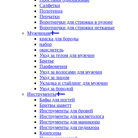
Салфетки
Полотенца
Перчатки
Воротнички для стрижки в рулоне
Воротнички для стрижки нетканые
Мужчинам
краска для бороды
набор
окислитель
Уход за телом для мужчин
Бритье
Парфюмерия
Уход за волосами для мужчин
Уход за лицом
Укладка и стайлинг для мужчин
Уход за бородой
Инструменты
Бафы для ногтей
Бритвы шаветт
Инструменты для бровей
Инструменты для косметолога
Инструменты для маникюра
Инструменты для педикюра
Книпсеры