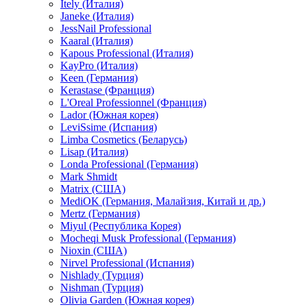
Itely (Италия)
Janeke (Италия)
JessNail Professional
Kaaral (Италия)
Kapous Professional (Италия)
KayPro (Италия)
Keen (Германия)
Kerastase (Франция)
L'Oreal Professionnel (Франция)
Lador (Южная корея)
LeviSsime (Испания)
Limba Cosmetics (Беларусь)
Lisap (Италия)
Londa Professional (Германия)
Mark Shmidt
Matrix (США)
MediOK (Германия, Малайзия, Китай и др.)
Mertz (Германия)
Miyul (Республика Корея)
Mocheqi Musk Professional (Германия)
Nioxin (США)
Nirvel Professional (Испания)
Nishlady (Турция)
Nishman (Турция)
Olivia Garden (Южная корея)