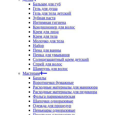
Бальзам для губ
Гель для душа
Гель для тела детский
Зубная паста
Интимная гигиена
Кондиционер для волос
Крем для лица
Крем для тела
Молочко для тела
Набор
Пена для ванны
Пенка для умывания
Солнцезащитный крем детский
Спрей для волос
Шампунь для волос
Мастерам
Бахилы
Воротнички бумажные
Расходные материалы для маникюра
Расходные материалы для педикюра
Фольга парикмахерская
Шапочки одноразовые
Одежда для процедур
Пеньюары одноразовые
Простыни одноразовые