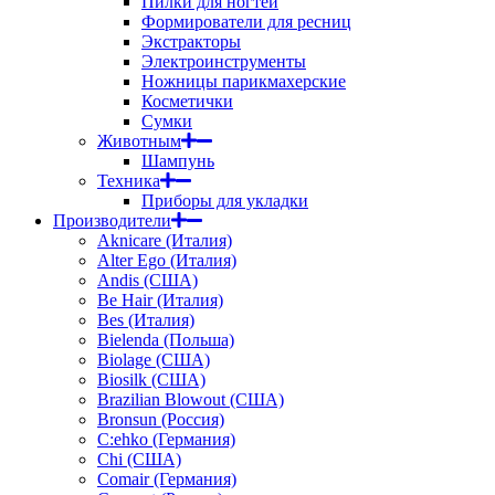
Пилки для ногтей
Формирователи для ресниц
Экстракторы
Электроинструменты
Ножницы парикмахерские
Косметички
Сумки
Животным
Шампунь
Техника
Приборы для укладки
Производители
Aknicare (Италия)
Alter Ego (Италия)
Andis (США)
Be Hair (Италия)
Bes (Италия)
Bielenda (Польша)
Biolage (США)
Biosilk (США)
Brazilian Blowout (США)
Bronsun (Россия)
C:ehko (Германия)
Chi (США)
Comair (Германия)