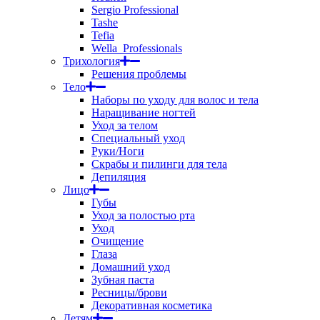
Sergio Professional
Tashe
Tefia
Wella_Professionals
Трихология
Решения проблемы
Тело
Наборы по уходу для волос и тела
Наращивание ногтей
Уход за телом
Специальный уход
Руки/Ноги
Скрабы и пилинги для тела
Депиляция
Лицо
Губы
Уход за полостью рта
Уход
Очищение
Глаза
Домашний уход
Зубная паста
Ресницы/брови
Декоративная косметика
Детям