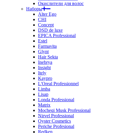
Окислители для волос
Наборы
Alter Ego
CHI
Concept
DSD de luxe
EPICA Professional
Estel
Farmavita
Glynt
Hair Sekta
Inebrya
Insight
Itely
Kaypro
L'Oreal Professionnel
Limba
Lisap
Londa Professional
Matrix
Mocheqi Musk Professional
Nirvel Professional
Oyster Cosmetics
Periche Profesional
Redken