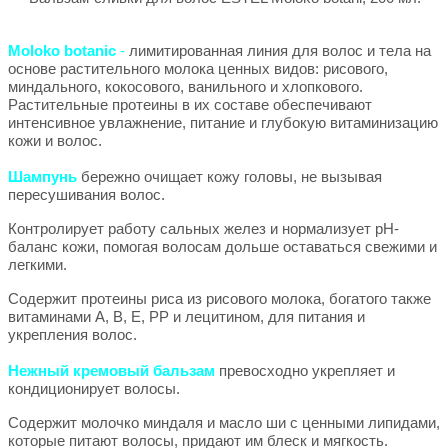
Moloko botanic
-
лимитированная линия для волос и тела на
основе растительного молока ценных видов: рисового,
миндального, кокосового, ванильного и хлопкового.
Растительные протеины в их составе обеспечивают
интенсивное увлажнение, питание и глубокую витаминизацию
кожи и волос.
Шампунь
бережно очищает кожу головы, не вызывая
пересушивания волос.
Контролирует работу сальных желез и нормализует pH-
баланс кожи, помогая волосам дольше оставаться свежими и
легкими.
Содержит протеины риса из рисового молока, богатого также
витаминами A, B, E, PP и лецитином, для питания и
укрепления волос.
Нежный кремовый бальзам
превосходно укрепляет и
кондиционирует волосы.
Содержит молочко миндаля и масло ши с ценными липидами,
которые питают волосы, придают им блеск и мягкость.