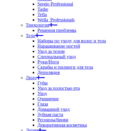
Sergio Professional
Tashe
Tefia
Wella_Professionals
Трихология
Решения проблемы
Тело
Наборы по уходу для волос и тела
Наращивание ногтей
Уход за телом
Специальный уход
Руки/Ноги
Скрабы и пилинги для тела
Депиляция
Лицо
Губы
Уход за полостью рта
Уход
Очищение
Глаза
Домашний уход
Зубная паста
Ресницы/брови
Декоративная косметика
Детям