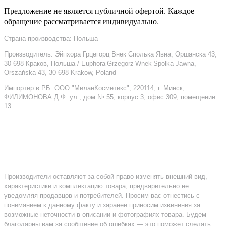
Предложение не является публичной офертой. Каждое
обращение рассматривается индивидуально.
Страна производства: Польша
Производитель: Эйпхора Грцегорц Внек Сполька Явна, Оршанска 43,
30-698 Краков, Польша / Euphora Grzegorz Wnek Spolka Jawna,
Orszańska 43, 30-698 Krakow, Poland
Импортер в РБ: ООО "МиланКосметикс", 220114, г. Минск,
ФИЛИМОНОВА Д.Ф. ул., дом № 55, корпус 3, офис 309, помещение
13
–
Производители оставляют за собой право изменять внешний вид,
характеристики и комплектацию товара, предварительно не
уведомляя продавцов и потребителей. Просим вас отнестись с
пониманием к данному факту и заранее приносим извинения за
возможные неточности в описании и фотографиях товара. Будем
благодарны вам за сообщение об ошибках — это поможет сделать