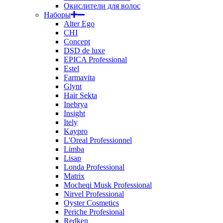
Окислители для волос
Наборы
Alter Ego
CHI
Concept
DSD de luxe
EPICA Professional
Estel
Farmavita
Glynt
Hair Sekta
Inebrya
Insight
Itely
Kaypro
L'Oreal Professionnel
Limba
Lisap
Londa Professional
Matrix
Mocheqi Musk Professional
Nirvel Professional
Oyster Cosmetics
Periche Profesional
Redken