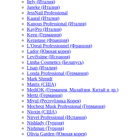
Itely (Италия)
Janeke (Италия)
JessNail Professional
Kaaral (Италия)
Kapous Professional (Италия)
KayPro (Италия)
Keen (Германия)
Kerastase (Франция)
L'Oreal Professionnel (Франция)
Lador (Южная корея)
LeviSsime (Испания)
Limba Cosmetics (Беларусь)
Lisap (Италия)
Londa Professional (Германия)
Mark Shmidt
Matrix (США)
MediOK (Германия, Малайзия, Китай и др.)
Mertz (Германия)
Miyul (Республика Корея)
Mocheqi Musk Professional (Германия)
Nioxin (США)
Nirvel Professional (Испания)
Nishlady (Турция)
Nishman (Турция)
Olivia Garden (Южная корея)