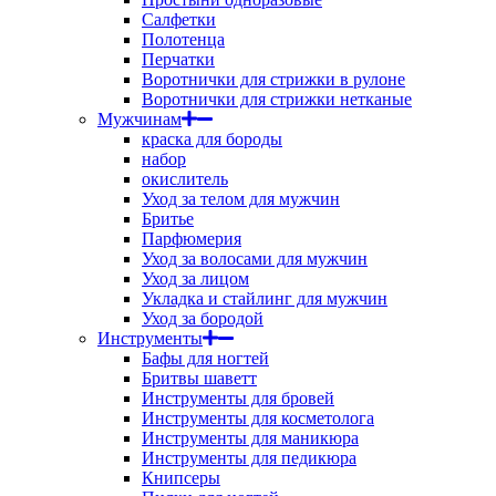
Салфетки
Полотенца
Перчатки
Воротнички для стрижки в рулоне
Воротнички для стрижки нетканые
Мужчинам
краска для бороды
набор
окислитель
Уход за телом для мужчин
Бритье
Парфюмерия
Уход за волосами для мужчин
Уход за лицом
Укладка и стайлинг для мужчин
Уход за бородой
Инструменты
Бафы для ногтей
Бритвы шаветт
Инструменты для бровей
Инструменты для косметолога
Инструменты для маникюра
Инструменты для педикюра
Книпсеры