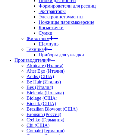
Пилки для ногтей
Формирователи для ресниц
Экстракторы
Электроинструменты
Ножницы парикмахерские
Косметички
Сумки
Животным
Шампунь
Техника
Приборы для укладки
Производители
Aknicare (Италия)
Alter Ego (Италия)
Andis (США)
Be Hair (Италия)
Bes (Италия)
Bielenda (Польша)
Biolage (США)
Biosilk (США)
Brazilian Blowout (США)
Bronsun (Россия)
C:ehko (Германия)
Chi (США)
Comair (Германия)