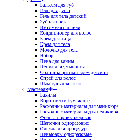
Бальзам для губ
Гель для душа
Гель для тела детский
Зубная паста
Интимная гигиена
Кондиционер для волос
Крем для лица
Крем для тела
Молочко для тела
Набор
Пена для ванны
Пенка для умывания
Солнцезащитный крем детский
Спрей для волос
Шампунь для волос
Мастерам
Бахилы
Воротнички бумажные
Расходные материалы для маникюра
Расходные материалы для педикюра
Фольга парикмахерская
Шапочки одноразовые
Одежда для процедур
Пеньюары одноразовые
Простыни одноразовые