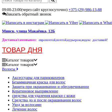
09:00-23:00(через сайт круглосуточно)
+375 (29)
986-13-88
Заказать обратный звонок
Минск, улица Макаёнка, 12Б
Доставка/самовывоз
:
европочтой,
почтой,
курьером,
яндекс доставкой!
ТОВАР ДНЯ
Каталог
товаров
Каталог
товаров
Волосы
Аксессуары для парикмахеров
Безаммиачная краска для волос
Защита при окрашивании и обесцвечивании
Кератиновое выпрямление
средства для удаления краски с кожи
Средства до и после окрашивания волос
Уход за волосами
Лечение волос