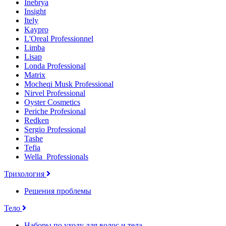
Inebrya
Insight
Itely
Kaypro
L'Oreal Professionnel
Limba
Lisap
Londa Professional
Matrix
Mocheqi Musk Professional
Nirvel Professional
Oyster Cosmetics
Periche Profesional
Redken
Sergio Professional
Tashe
Tefia
Wella_Professionals
Трихология
Решения проблемы
Тело
Наборы по уходу для волос и тела