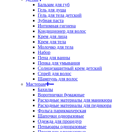
Бальзам для губ
Гель для душа
Гель для тела детский
Зубная паста
Интимная гигиена
Кондиционер для волос
Крем для лица
Крем для тела
Молочко для тела
Набор
Пена для ванны
Пенка для умывания
Солнцезащитный крем детский
Спрей для волос
Шампунь для волос
Мастерам
Бахилы
Воротнички бумажные
Расходные материалы для маникюра
Расходные материалы для педикюра
Фольга парикмахерская
Шапочки одноразовые
Одежда для процедур
Пеньюары одноразовые
Простыни одноразовые