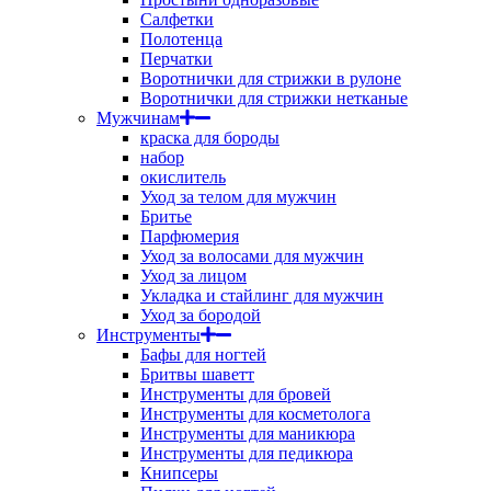
Салфетки
Полотенца
Перчатки
Воротнички для стрижки в рулоне
Воротнички для стрижки нетканые
Мужчинам
краска для бороды
набор
окислитель
Уход за телом для мужчин
Бритье
Парфюмерия
Уход за волосами для мужчин
Уход за лицом
Укладка и стайлинг для мужчин
Уход за бородой
Инструменты
Бафы для ногтей
Бритвы шаветт
Инструменты для бровей
Инструменты для косметолога
Инструменты для маникюра
Инструменты для педикюра
Книпсеры