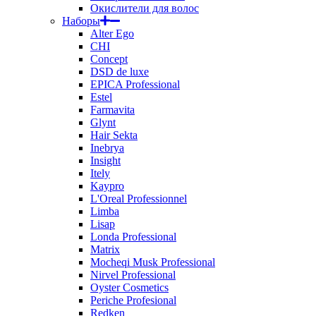
Окислители для волос
Наборы
Alter Ego
CHI
Concept
DSD de luxe
EPICA Professional
Estel
Farmavita
Glynt
Hair Sekta
Inebrya
Insight
Itely
Kaypro
L'Oreal Professionnel
Limba
Lisap
Londa Professional
Matrix
Mocheqi Musk Professional
Nirvel Professional
Oyster Cosmetics
Periche Profesional
Redken