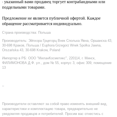
· указанный вами продавец торгует контрабандными или
поддельными товарами.
Предложение не является публичной офертой. Каждое
обращение рассматривается индивидуально.
Страна производства: Польша
Производитель: Эйпхора Грцегорц Внек Сполька Явна, Оршанска 43,
30-698 Краков, Польша / Euphora Grzegorz Wnek Spolka Jawna,
Orszańska 43, 30-698 Krakow, Poland
Импортер в РБ: ООО "МиланКосметикс", 220114, г. Минск,
ФИЛИМОНОВА Д.Ф. ул., дом № 55, корпус 3, офис 309, помещение
13
–
Производители оставляют за собой право изменять внешний вид,
характеристики и комплектацию товара, предварительно не
уведомляя продавцов и потребителей. Просим вас отнестись с