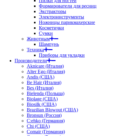
Пилки для ногтей
Формирователи для ресниц
Экстракторы
Электроинструменты
Ножницы парикмахерские
Косметички
Сумки
Животным
Шампунь
Техника
Приборы для укладки
Производители
Aknicare (Италия)
Alter Ego (Италия)
Andis (США)
Be Hair (Италия)
Bes (Италия)
Bielenda (Польша)
Biolage (США)
Biosilk (США)
Brazilian Blowout (США)
Bronsun (Россия)
C:ehko (Германия)
Chi (США)
Comair (Германия)