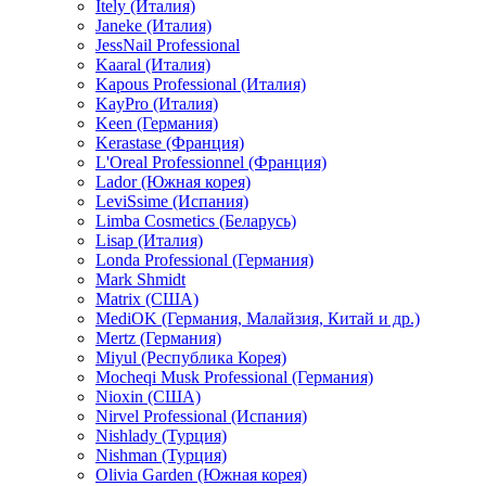
Itely (Италия)
Janeke (Италия)
JessNail Professional
Kaaral (Италия)
Kapous Professional (Италия)
KayPro (Италия)
Keen (Германия)
Kerastase (Франция)
L'Oreal Professionnel (Франция)
Lador (Южная корея)
LeviSsime (Испания)
Limba Cosmetics (Беларусь)
Lisap (Италия)
Londa Professional (Германия)
Mark Shmidt
Matrix (США)
MediOK (Германия, Малайзия, Китай и др.)
Mertz (Германия)
Miyul (Республика Корея)
Mocheqi Musk Professional (Германия)
Nioxin (США)
Nirvel Professional (Испания)
Nishlady (Турция)
Nishman (Турция)
Olivia Garden (Южная корея)