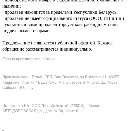
наличии;
· продавец находится за пределами Республики Беларусь;
· продавец не имеет официального статуса (ООО, ИП и т.п.)
· указанный вами продавец торгует контрабандными или
поддельными товарами.
Предложение не является публичной офертой. Каждое
обращение рассматривается индивидуально.
Страна производства: Италия
Производитель: Еллей СРЛ, Виа Гиусеппе ди Витторио 11, 40057
Кадриано, Италия / ELEY SRL, Via Giuseppe di Vittorio, 11, 40057
Cadriano BO, Italy
Импортер в РБ: ООО "ИнсайтБьюти", 220014, г. Минск,
АВТОДОРОВСКАЯ ул., дом № 3д, офис 6
–