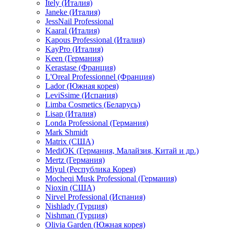
Itely (Италия)
Janeke (Италия)
JessNail Professional
Kaaral (Италия)
Kapous Professional (Италия)
KayPro (Италия)
Keen (Германия)
Kerastase (Франция)
L'Oreal Professionnel (Франция)
Lador (Южная корея)
LeviSsime (Испания)
Limba Cosmetics (Беларусь)
Lisap (Италия)
Londa Professional (Германия)
Mark Shmidt
Matrix (США)
MediOK (Германия, Малайзия, Китай и др.)
Mertz (Германия)
Miyul (Республика Корея)
Mocheqi Musk Professional (Германия)
Nioxin (США)
Nirvel Professional (Испания)
Nishlady (Турция)
Nishman (Турция)
Olivia Garden (Южная корея)