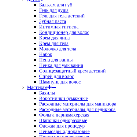
Бальзам для губ
Гель для душа
Гель для тела детский
Зубная паста
Интимная гигиена
Кондиционер для волос
Крем для лица
Крем для тела
Молочко для тела
Набор
Пена для ванны
Пенка для умывания
Солнцезащитный крем детский
Спрей для волос
Шампунь для волос
Мастерам
Бахилы
Воротнички бумажные
Расходные материалы для маникюра
Расходные материалы для педикюра
Фольга парикмахерская
Шапочки одноразовые
Одежда для процедур
Пеньюары одноразовые
Простыни одноразовые