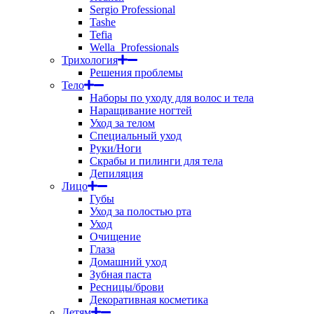
Sergio Professional
Tashe
Tefia
Wella_Professionals
Трихология
Решения проблемы
Тело
Наборы по уходу для волос и тела
Наращивание ногтей
Уход за телом
Специальный уход
Руки/Ноги
Скрабы и пилинги для тела
Депиляция
Лицо
Губы
Уход за полостью рта
Уход
Очищение
Глаза
Домашний уход
Зубная паста
Ресницы/брови
Декоративная косметика
Детям