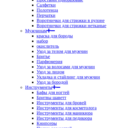
Салфетки
Полотенца
Перчатки
Воротнички для стрижки в рулоне
Воротнички для стрижки нетканые
Мужчинам
краска для бороды
набор
окислитель
Уход за телом для мужчин
Бритье
Парфюмерия
Уход за волосами для мужчин
Уход за лицом
Укладка и стайлинг для мужчин
Уход за бородой
Инструменты
Бафы для ногтей
Бритвы шаветт
Инструменты для бровей
Инструменты для косметолога
Инструменты для маникюра
Инструменты для педикюра
Книпсеры