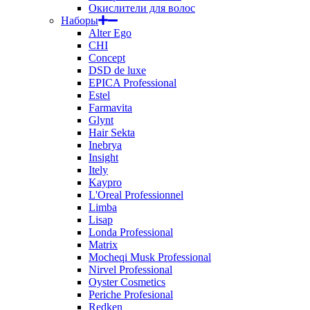
Окислители для волос
Наборы
Alter Ego
CHI
Concept
DSD de luxe
EPICA Professional
Estel
Farmavita
Glynt
Hair Sekta
Inebrya
Insight
Itely
Kaypro
L'Oreal Professionnel
Limba
Lisap
Londa Professional
Matrix
Mocheqi Musk Professional
Nirvel Professional
Oyster Cosmetics
Periche Profesional
Redken