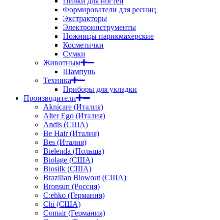
Пилки для ногтей
Формирователи для ресниц
Экстракторы
Электроинструменты
Ножницы парикмахерские
Косметички
Сумки
Животным
Шампунь
Техника
Приборы для укладки
Производители
Aknicare (Италия)
Alter Ego (Италия)
Andis (США)
Be Hair (Италия)
Bes (Италия)
Bielenda (Польша)
Biolage (США)
Biosilk (США)
Brazilian Blowout (США)
Bronsun (Россия)
C:ehko (Германия)
Chi (США)
Comair (Германия)