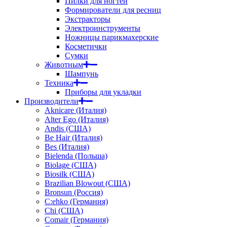
Пилки для ногтей
Формирователи для ресниц
Экстракторы
Электроинструменты
Ножницы парикмахерские
Косметички
Сумки
Животным
Шампунь
Техника
Приборы для укладки
Производители
Aknicare (Италия)
Alter Ego (Италия)
Andis (США)
Be Hair (Италия)
Bes (Италия)
Bielenda (Польша)
Biolage (США)
Biosilk (США)
Brazilian Blowout (США)
Bronsun (Россия)
C:ehko (Германия)
Chi (США)
Comair (Германия)