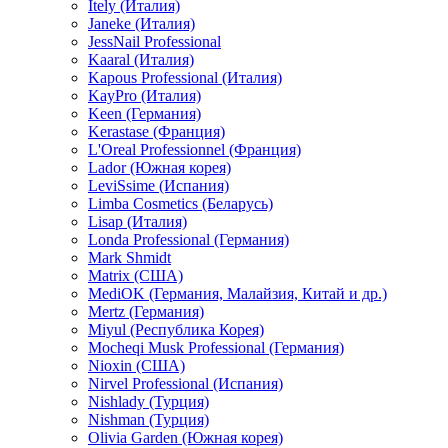
Itely (Италия)
Janeke (Италия)
JessNail Professional
Kaaral (Италия)
Kapous Professional (Италия)
KayPro (Италия)
Keen (Германия)
Kerastase (Франция)
L'Oreal Professionnel (Франция)
Lador (Южная корея)
LeviSsime (Испания)
Limba Cosmetics (Беларусь)
Lisap (Италия)
Londa Professional (Германия)
Mark Shmidt
Matrix (США)
MediOK (Германия, Малайзия, Китай и др.)
Mertz (Германия)
Miyul (Республика Корея)
Mocheqi Musk Professional (Германия)
Nioxin (США)
Nirvel Professional (Испания)
Nishlady (Турция)
Nishman (Турция)
Olivia Garden (Южная корея)