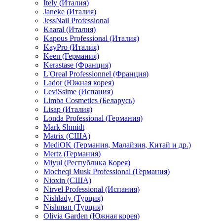
Itely (Италия)
Janeke (Италия)
JessNail Professional
Kaaral (Италия)
Kapous Professional (Италия)
KayPro (Италия)
Keen (Германия)
Kerastase (Франция)
L'Oreal Professionnel (Франция)
Lador (Южная корея)
LeviSsime (Испания)
Limba Cosmetics (Беларусь)
Lisap (Италия)
Londa Professional (Германия)
Mark Shmidt
Matrix (США)
MediOK (Германия, Малайзия, Китай и др.)
Mertz (Германия)
Miyul (Республика Корея)
Mocheqi Musk Professional (Германия)
Nioxin (США)
Nirvel Professional (Испания)
Nishlady (Турция)
Nishman (Турция)
Olivia Garden (Южная корея)