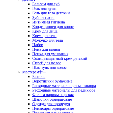
Бальзам для губ
Гель для душа
Гель для тела детский
Зубная паста
Интимная гигиена
Кондиционер для волос
Крем для лица
Крем для тела
Молочко для тела
Набор
Пена для ванны
Пенка для умывания
Солнцезащитный крем детский
Спрей для волос
Шампунь для волос
Мастерам
Бахилы
Воротнички бумажные
Расходные материалы для маникюра
Расходные материалы для педикюра
Фольга парикмахерская
Шапочки одноразовые
Одежда для процедур
Пеньюары одноразовые
Простыни одноразовые