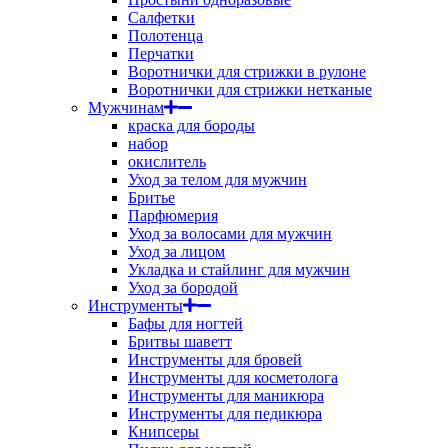
Салфетки
Полотенца
Перчатки
Воротнички для стрижки в рулоне
Воротнички для стрижки нетканые
Мужчинам
краска для бороды
набор
окислитель
Уход за телом для мужчин
Бритье
Парфюмерия
Уход за волосами для мужчин
Уход за лицом
Укладка и стайлинг для мужчин
Уход за бородой
Инструменты
Бафы для ногтей
Бритвы шаветт
Инструменты для бровей
Инструменты для косметолога
Инструменты для маникюра
Инструменты для педикюра
Книпсеры