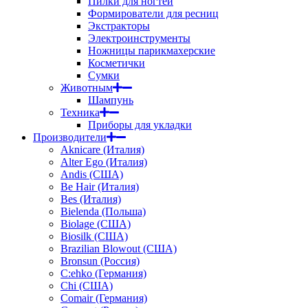
Пилки для ногтей
Формирователи для ресниц
Экстракторы
Электроинструменты
Ножницы парикмахерские
Косметички
Сумки
Животным
Шампунь
Техника
Приборы для укладки
Производители
Aknicare (Италия)
Alter Ego (Италия)
Andis (США)
Be Hair (Италия)
Bes (Италия)
Bielenda (Польша)
Biolage (США)
Biosilk (США)
Brazilian Blowout (США)
Bronsun (Россия)
C:ehko (Германия)
Chi (США)
Comair (Германия)