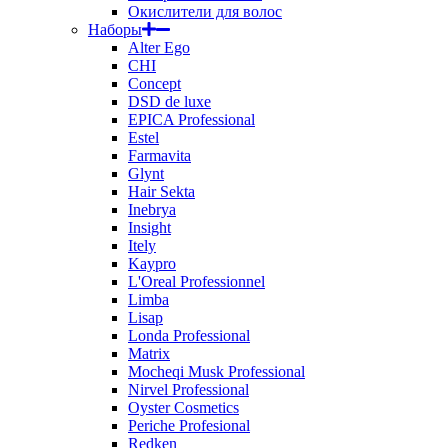
Окислители для волос
Наборы
Alter Ego
CHI
Concept
DSD de luxe
EPICA Professional
Estel
Farmavita
Glynt
Hair Sekta
Inebrya
Insight
Itely
Kaypro
L'Oreal Professionnel
Limba
Lisap
Londa Professional
Matrix
Mocheqi Musk Professional
Nirvel Professional
Oyster Cosmetics
Periche Profesional
Redken