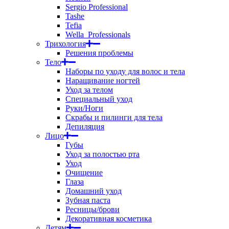
Sergio Professional
Tashe
Tefia
Wella_Professionals
Трихология
Решения проблемы
Тело
Наборы по уходу для волос и тела
Наращивание ногтей
Уход за телом
Специальный уход
Руки/Ноги
Скрабы и пилинги для тела
Депиляция
Лицо
Губы
Уход за полостью рта
Уход
Очищение
Глаза
Домашний уход
Зубная паста
Ресницы/брови
Декоративная косметика
Детям