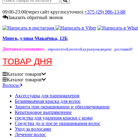
09:00-23:00(через сайт круглосуточно)
+375 (29)
986-13-88
Заказать обратный звонок
Минск, улица Макаёнка, 12Б
Доставка/самовывоз
:
европочтой,
почтой,
курьером,
яндекс доставкой!
ТОВАР ДНЯ
Каталог
товаров
Каталог
товаров
Волосы
Аксессуары для парикмахеров
Безаммиачная краска для волос
Защита при окрашивании и обесцвечивании
Кератиновое выпрямление
средства для удаления краски с кожи
Средства до и после окрашивания волос
Уход за волосами
Лечение волос