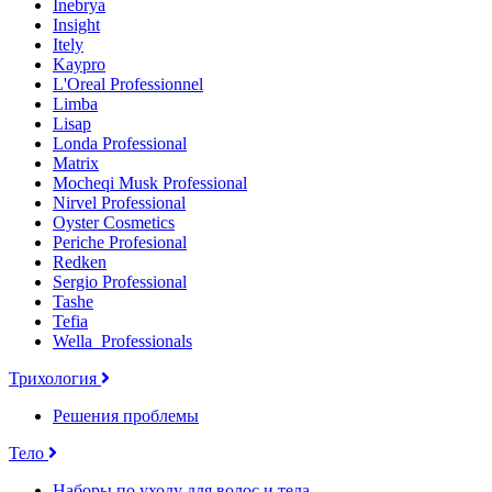
Inebrya
Insight
Itely
Kaypro
L'Oreal Professionnel
Limba
Lisap
Londa Professional
Matrix
Mocheqi Musk Professional
Nirvel Professional
Oyster Cosmetics
Periche Profesional
Redken
Sergio Professional
Tashe
Tefia
Wella_Professionals
Трихология
Решения проблемы
Тело
Наборы по уходу для волос и тела