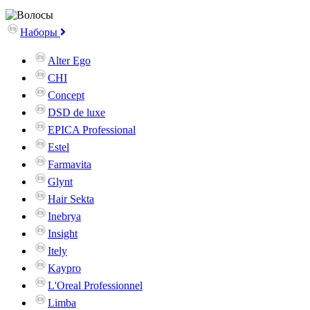
Наборы
Alter Ego
CHI
Concept
DSD de luxe
EPICA Professional
Estel
Farmavita
Glynt
Hair Sekta
Inebrya
Insight
Itely
Kaypro
L'Oreal Professionnel
Limba