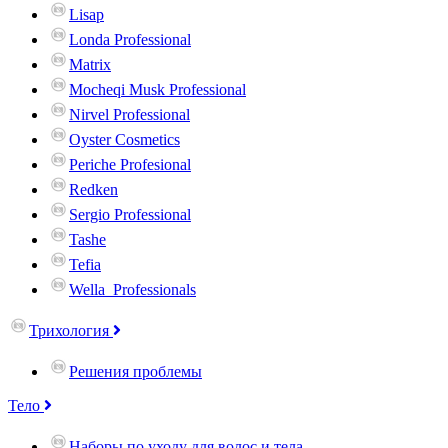
Lisap
Londa Professional
Matrix
Mocheqi Musk Professional
Nirvel Professional
Oyster Cosmetics
Periche Profesional
Redken
Sergio Professional
Tashe
Tefia
Wella_Professionals
Трихология
Решения проблемы
Тело
Наборы по уходу для волос и тела