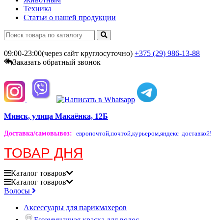
Техника
Статьи о нашей продукции
09:00-23:00(через сайт круглосуточно)
+375 (29)
986-13-88
Заказать обратный звонок
Минск, улица Макаёнка, 12Б
Доставка/самовывоз
:
европочтой,
почтой,
курьером,
яндекс доставкой!
ТОВАР ДНЯ
Каталог
товаров
Каталог
товаров
Волосы
Аксессуары для парикмахеров
Безаммиачная краска для волос