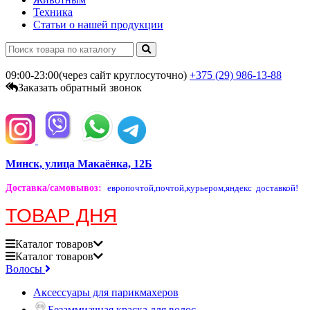
Техника
Статьи о нашей продукции
09:00-23:00(через сайт круглосуточно)
+375 (29)
986-13-88
Заказать обратный звонок
Минск, улица Макаёнка, 12Б
Доставка/самовывоз
:
европочтой,
почтой,
курьером,
яндекс доставкой!
ТОВАР ДНЯ
Каталог
товаров
Каталог
товаров
Волосы
Аксессуары для парикмахеров
Безаммиачная краска для волос