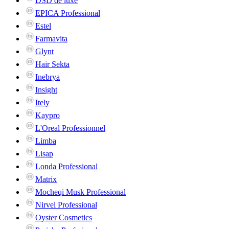
DSD de luxe
EPICA Professional
Estel
Farmavita
Glynt
Hair Sekta
Inebrya
Insight
Itely
Kaypro
L'Oreal Professionnel
Limba
Lisap
Londa Professional
Matrix
Mocheqi Musk Professional
Nirvel Professional
Oyster Cosmetics