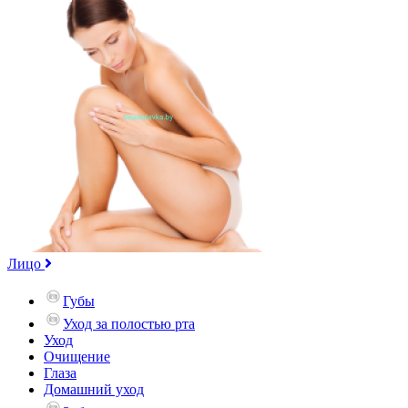
Лицо
Губы
Уход за полостью рта
Уход
Очищение
Глаза
Домашний уход