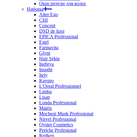
Окислители для волос
Наборы
Alter Ego
CHI
Concept
DSD de luxe
EPICA Professional
Estel
Farmavita
Glynt
Hair Sekta
Inebrya
Insight
Itely
Kaypro
L'Oreal Professionnel
Limba
Lisap
Londa Professional
Matrix
Mocheqi Musk Professional
Nirvel Professional
Oyster Cosmetics
Periche Profesional
Redken