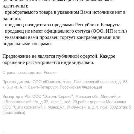
идентичны);
· приобретаемого товара в указанном Вами источнике нет в
наличии;
· продавец находится за пределами Республики Беларусь;
· продавец не имеет официального статуса (ООО, ИП и т.п.)
· указанный вами продавец торгует контрабандными или
поддельными товарами.
Предложение не является публичной офертой. Каждое
обращение рассматривается индивидуально.
Страна производства: Россия
Производитель: ООО «Юникосметик», Пискаревский проспект, д. 63,
к. 6, лит. А, г. Санкт-Петербург, Российская Федерация
Импортер в РБ: ООО "Эстель Сервис", Минская обл.,Минский р-
н,Боровлянский с/с, д.32, корп.1, каб. 29,район деревни Малиновка
ООО "Сити косметик", г. Минск,ул. Жилуновича, д.4, пом. 5002,этаж 5
(пристройка)
–