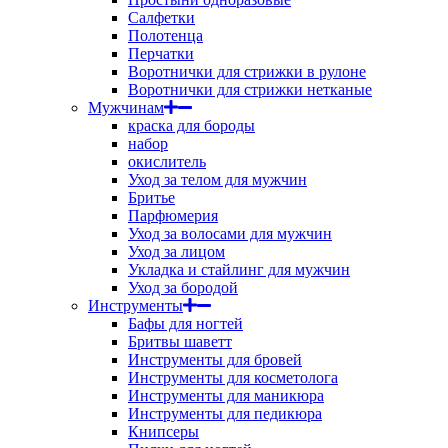
Салфетки
Полотенца
Перчатки
Воротнички для стрижки в рулоне
Воротнички для стрижки нетканые
Мужчинам
краска для бороды
набор
окислитель
Уход за телом для мужчин
Бритье
Парфюмерия
Уход за волосами для мужчин
Уход за лицом
Укладка и стайлинг для мужчин
Уход за бородой
Инструменты
Бафы для ногтей
Бритвы шаветт
Инструменты для бровей
Инструменты для косметолога
Инструменты для маникюра
Инструменты для педикюра
Книпсеры