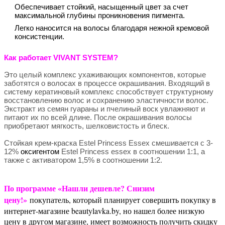
Обеспечивает стойкий, насыщенный цвет за счет
максимальной глубины проникновения пигмента.
Легко наносится на волосы благодаря нежной кремовой
консистенции.
Как работает VIVANT SYSTEM?
Это целый комплекс ухаживающих компонентов, которые
заботятся о волосах в процессе окрашивания. Входящий в
систему кератиновый комплекс способствует структурному
восстановлению волос и сохранению эластичности волос.
Экстракт из семян гуараны и пчелиный воск увлажняют и
питают их по всей длине. После окрашивания волосы
приобретают мягкость, шелковистость и блеск.
Стойкая крем-краска Estel Princess Essex смешивается с 3-
12%
оксигентом
Estel Princess essex в соотношении 1:1, а
также с активатором 1,5% в соотношении 1:2.
По программе «Нашли дешевле? Снизим
цену!»
покупатель, который планирует совершить покупку в
интернет-магазине beautylavka.by, но нашел более низкую
цену в другом магазине, имеет возможность получить скидку