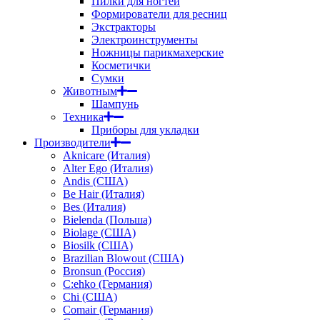
Пилки для ногтей
Формирователи для ресниц
Экстракторы
Электроинструменты
Ножницы парикмахерские
Косметички
Сумки
Животным
Шампунь
Техника
Приборы для укладки
Производители
Aknicare (Италия)
Alter Ego (Италия)
Andis (США)
Be Hair (Италия)
Bes (Италия)
Bielenda (Польша)
Biolage (США)
Biosilk (США)
Brazilian Blowout (США)
Bronsun (Россия)
C:ehko (Германия)
Chi (США)
Comair (Германия)