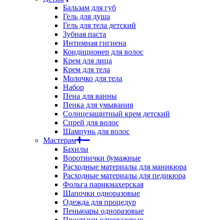
Бальзам для губ
Гель для душа
Гель для тела детский
Зубная паста
Интимная гигиена
Кондиционер для волос
Крем для лица
Крем для тела
Молочко для тела
Набор
Пена для ванны
Пенка для умывания
Солнцезащитный крем детский
Спрей для волос
Шампунь для волос
Мастерам
Бахилы
Воротнички бумажные
Расходные материалы для маникюра
Расходные материалы для педикюра
Фольга парикмахерская
Шапочки одноразовые
Одежда для процедур
Пеньюары одноразовые
Простыни одноразовые