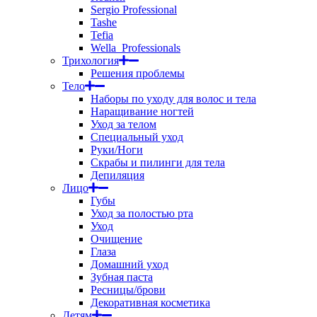
Sergio Professional
Tashe
Tefia
Wella_Professionals
Трихология
Решения проблемы
Тело
Наборы по уходу для волос и тела
Наращивание ногтей
Уход за телом
Специальный уход
Руки/Ноги
Скрабы и пилинги для тела
Депиляция
Лицо
Губы
Уход за полостью рта
Уход
Очищение
Глаза
Домашний уход
Зубная паста
Ресницы/брови
Декоративная косметика
Детям