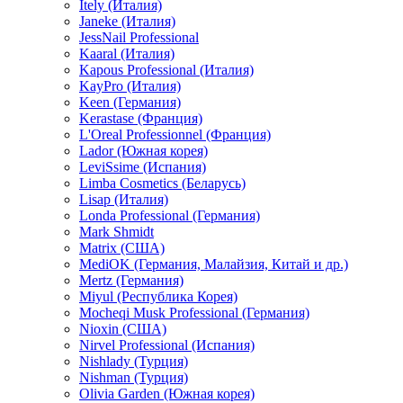
Itely (Италия)
Janeke (Италия)
JessNail Professional
Kaaral (Италия)
Kapous Professional (Италия)
KayPro (Италия)
Keen (Германия)
Kerastase (Франция)
L'Oreal Professionnel (Франция)
Lador (Южная корея)
LeviSsime (Испания)
Limba Cosmetics (Беларусь)
Lisap (Италия)
Londa Professional (Германия)
Mark Shmidt
Matrix (США)
MediOK (Германия, Малайзия, Китай и др.)
Mertz (Германия)
Miyul (Республика Корея)
Mocheqi Musk Professional (Германия)
Nioxin (США)
Nirvel Professional (Испания)
Nishlady (Турция)
Nishman (Турция)
Olivia Garden (Южная корея)