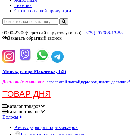
Техника
Статьи о нашей продукции
09:00-23:00(через сайт круглосуточно)
+375 (29)
986-13-88
Заказать обратный звонок
Минск, улица Макаёнка, 12Б
Доставка/самовывоз
:
европочтой,
почтой,
курьером,
яндекс доставкой!
ТОВАР ДНЯ
Каталог
товаров
Каталог
товаров
Волосы
Аксессуары для парикмахеров
Безаммиачная краска для волос