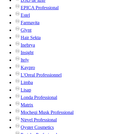
DSD de luxe
EPICA Professional
Estel
Farmavita
Glynt
Hair Sekta
Inebrya
Insight
Itely
Kaypro
L'Oreal Professionnel
Limba
Lisap
Londa Professional
Matrix
Mocheqi Musk Professional
Nirvel Professional
Oyster Cosmetics