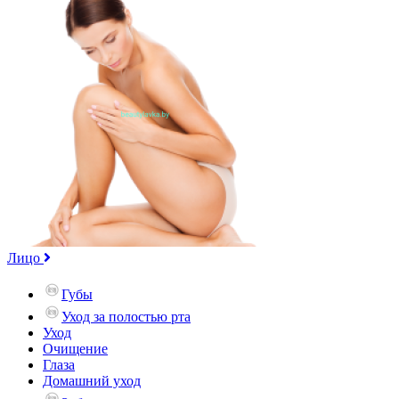
Лицо
Губы
Уход за полостью рта
Уход
Очищение
Глаза
Домашний уход