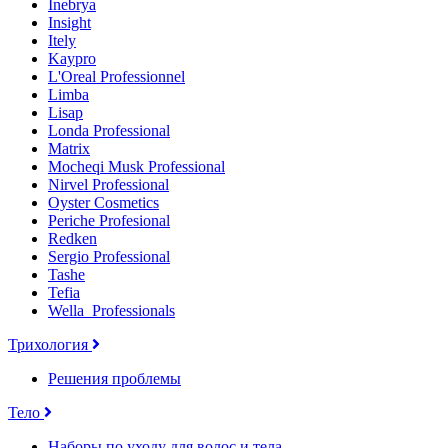
Inebrya
Insight
Itely
Kaypro
L'Oreal Professionnel
Limba
Lisap
Londa Professional
Matrix
Mocheqi Musk Professional
Nirvel Professional
Oyster Cosmetics
Periche Profesional
Redken
Sergio Professional
Tashe
Tefia
Wella_Professionals
Трихология
Решения проблемы
Тело
Наборы по уходу для волос и тела