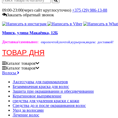
09:00-23:00(через сайт круглосуточно)
+375 (29)
986-13-88
Заказать обратный звонок
Минск, улица Макаёнка, 12Б
Доставка/самовывоз
:
европочтой,
почтой,
курьером,
яндекс доставкой!
ТОВАР ДНЯ
Каталог
товаров
Каталог
товаров
Волосы
Аксессуары для парикмахеров
Безаммиачная краска для волос
Защита при окрашивании и обесцвечивании
Кератиновое выпрямление
средства для удаления краски с кожи
Средства до и после окрашивания волос
Уход за волосами
Лечение волос