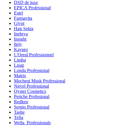
DSD de luxe
EPICA Professional
Estel
Farmavita
Glynt
Hair Sekta
Inebrya
Insight
Itely
Kaypro
L'Oreal Professionnel
Limba
Lisap
Londa Professional
Matrix
Mocheqi Musk Professional
Nirvel Professional
Oyster Cosmetics
Periche Profesional
Redken
Sergio Professional
Tashe
Tefia
Wella_Professionals