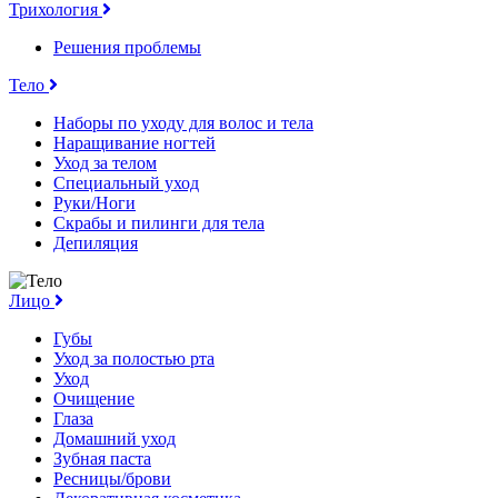
Трихология
Решения проблемы
Тело
Наборы по уходу для волос и тела
Наращивание ногтей
Уход за телом
Специальный уход
Руки/Ноги
Скрабы и пилинги для тела
Депиляция
Лицо
Губы
Уход за полостью рта
Уход
Очищение
Глаза
Домашний уход
Зубная паста
Ресницы/брови