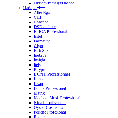
Окислители для волос
Наборы
Alter Ego
CHI
Concept
DSD de luxe
EPICA Professional
Estel
Farmavita
Glynt
Hair Sekta
Inebrya
Insight
Itely
Kaypro
L'Oreal Professionnel
Limba
Lisap
Londa Professional
Matrix
Mocheqi Musk Professional
Nirvel Professional
Oyster Cosmetics
Periche Profesional
Redken