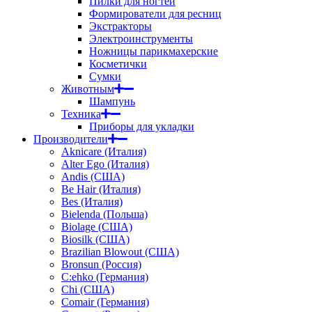
Пилки для ногтей
Формирователи для ресниц
Экстракторы
Электроинструменты
Ножницы парикмахерские
Косметички
Сумки
Животным
Шампунь
Техника
Приборы для укладки
Производители
Aknicare (Италия)
Alter Ego (Италия)
Andis (США)
Be Hair (Италия)
Bes (Италия)
Bielenda (Польша)
Biolage (США)
Biosilk (США)
Brazilian Blowout (США)
Bronsun (Россия)
C:ehko (Германия)
Chi (США)
Comair (Германия)