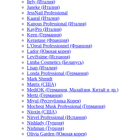
Itely (Италия)
Janeke (Италия)
JessNail Professional
Kaaral (Италия)
Kapous Professional (Италия)
KayPro (Италия)
Keen (Германия)
Kerastase (Франция)
L'Oreal Professionnel (Франция)
Lador (Южная корея)
LeviSsime (Испания)
Limba Cosmetics (Беларусь)
Lisap (Италия)
Londa Professional (Германия)
Mark Shmidt
Matrix (США)
MediOK (Германия, Малайзия, Китай и др.)
Mertz (Германия)
Miyul (Республика Корея)
Mocheqi Musk Professional (Германия)
Nioxin (США)
Nirvel Professional (Испания)
Nishlady (Турция)
Nishman (Турция)
Olivia Garden (Южная корея)