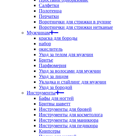
Салфетки
Полотенца
Перчатки
Воротнички для стрижки в рулоне
Воротнички для стрижки нетканые
Мужчинам
краска для бороды
набор
окислитель
Уход за телом для мужчин
Бритье
Парфюмерия
Уход за волосами для мужчин
Уход за лицом
Укладка и стайлинг для мужчин
Уход за бородой
Инструменты
Бафы для ногтей
Бритвы шаветт
Инструменты для бровей
Инструменты для косметолога
Инструменты для маникюра
Инструменты для педикюра
Книпсеры