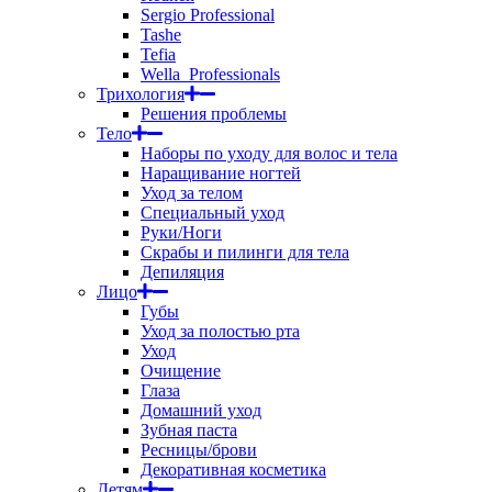
Sergio Professional
Tashe
Tefia
Wella_Professionals
Трихология
Решения проблемы
Тело
Наборы по уходу для волос и тела
Наращивание ногтей
Уход за телом
Специальный уход
Руки/Ноги
Скрабы и пилинги для тела
Депиляция
Лицо
Губы
Уход за полостью рта
Уход
Очищение
Глаза
Домашний уход
Зубная паста
Ресницы/брови
Декоративная косметика
Детям