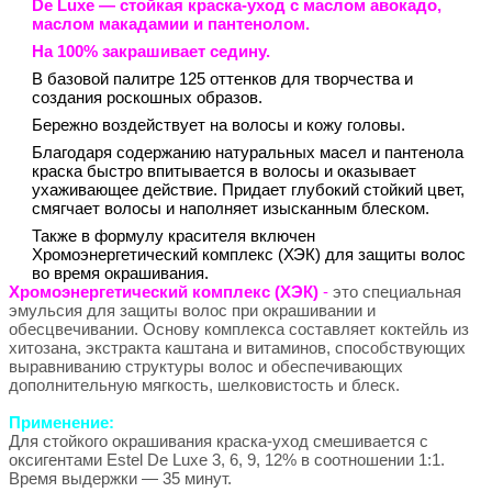
De Luxe
— стойкая краска-уход с маслом авокадо,
маслом макадамии и пантенолом.
На 100% закрашивает седину.
В базовой палитре 125 оттенков для творчества и
создания роскошных образов.
Бережно воздействует на волосы и кожу головы.
Благодаря содержанию натуральных масел и пантенола
краска быстро впитывается в волосы и оказывает
ухаживающее действие. Придает глубокий стойкий цвет,
смягчает волосы и наполняет изысканным блеском.
Также в формулу красителя включен
Хромоэнергетический комплекс (ХЭК) для защиты волос
во время окрашивания.
Хромоэнергетический комплекс (ХЭК)
-
это специальная
эмульсия для защиты волос при окрашивании и
обесцвечивании. Основу комплекса составляет коктейль из
хитозана, экстракта каштана и витаминов, способствующих
выравниванию структуры волос и обеспечивающих
дополнительную мягкость, шелковистость и блеск.
Применение:
Для стойкого окрашивания краска-уход смешивается с
оксигентами Estel De Luxe 3, 6, 9, 12% в соотношении 1:1.
Время выдержки — 35 минут.