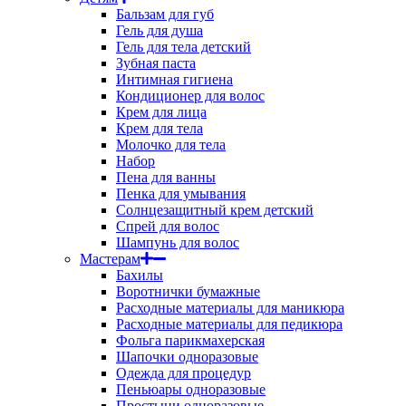
Бальзам для губ
Гель для душа
Гель для тела детский
Зубная паста
Интимная гигиена
Кондиционер для волос
Крем для лица
Крем для тела
Молочко для тела
Набор
Пена для ванны
Пенка для умывания
Солнцезащитный крем детский
Спрей для волос
Шампунь для волос
Мастерам
Бахилы
Воротнички бумажные
Расходные материалы для маникюра
Расходные материалы для педикюра
Фольга парикмахерская
Шапочки одноразовые
Одежда для процедур
Пеньюары одноразовые
Простыни одноразовые