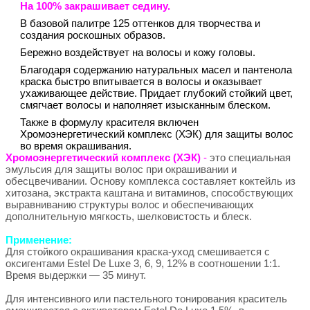
На 100% закрашивает седину.
В базовой палитре 125 оттенков для творчества и
создания роскошных образов.
Бережно воздействует на волосы и кожу головы.
Благодаря содержанию натуральных масел и пантенола
краска быстро впитывается в волосы и оказывает
ухаживающее действие. Придает глубокий стойкий цвет,
смягчает волосы и наполняет изысканным блеском.
Также в формулу красителя включен
Хромоэнергетический комплекс (ХЭК) для защиты волос
во время окрашивания.
Хромоэнергетический комплекс (ХЭК)
-
это специальная
эмульсия для защиты волос при окрашивании и
обесцвечивании. Основу комплекса составляет коктейль из
хитозана, экстракта каштана и витаминов, способствующих
выравниванию структуры волос и обеспечивающих
дополнительную мягкость, шелковистость и блеск.
Применение:
Для стойкого окрашивания краска-уход смешивается с
оксигентами Estel De Luxe 3, 6, 9, 12% в соотношении 1:1.
Время выдержки — 35 минут.
Для интенсивного или пастельного тонирования краситель