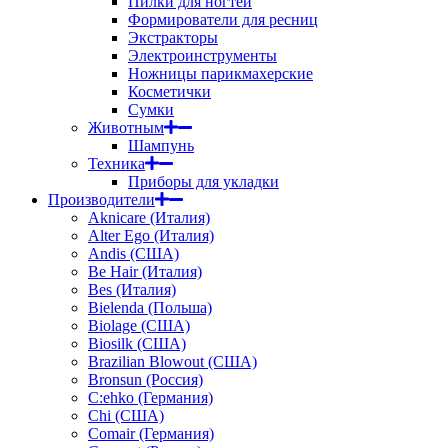
Пилки для ногтей
Формирователи для ресниц
Экстракторы
Электроинструменты
Ножницы парикмахерские
Косметички
Сумки
Животным
Шампунь
Техника
Приборы для укладки
Производители
Aknicare (Италия)
Alter Ego (Италия)
Andis (США)
Be Hair (Италия)
Bes (Италия)
Bielenda (Польша)
Biolage (США)
Biosilk (США)
Brazilian Blowout (США)
Bronsun (Россия)
C:ehko (Германия)
Chi (США)
Comair (Германия)