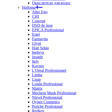
Окислители для волос
Наборы
Alter Ego
CHI
Concept
DSD de luxe
EPICA Professional
Estel
Farmavita
Glynt
Hair Sekta
Inebrya
Insight
Itely
Kaypro
L'Oreal Professionnel
Limba
Lisap
Londa Professional
Matrix
Mocheqi Musk Professional
Nirvel Professional
Oyster Cosmetics
Periche Profesional
Redken