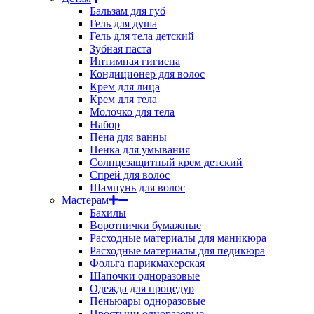
Бальзам для губ
Гель для душа
Гель для тела детский
Зубная паста
Интимная гигиена
Кондиционер для волос
Крем для лица
Крем для тела
Молочко для тела
Набор
Пена для ванны
Пенка для умывания
Солнцезащитный крем детский
Спрей для волос
Шампунь для волос
Мастерам
Бахилы
Воротнички бумажные
Расходные материалы для маникюра
Расходные материалы для педикюра
Фольга парикмахерская
Шапочки одноразовые
Одежда для процедур
Пеньюары одноразовые
Простыни одноразовые