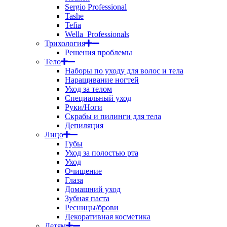
Sergio Professional
Tashe
Tefia
Wella_Professionals
Трихология
Решения проблемы
Тело
Наборы по уходу для волос и тела
Наращивание ногтей
Уход за телом
Специальный уход
Руки/Ноги
Скрабы и пилинги для тела
Депиляция
Лицо
Губы
Уход за полостью рта
Уход
Очищение
Глаза
Домашний уход
Зубная паста
Ресницы/брови
Декоративная косметика
Детям