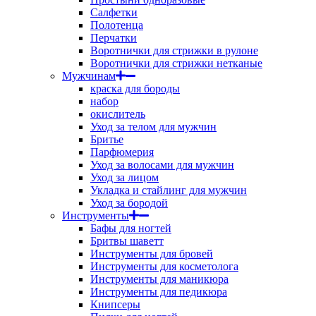
Салфетки
Полотенца
Перчатки
Воротнички для стрижки в рулоне
Воротнички для стрижки нетканые
Мужчинам
краска для бороды
набор
окислитель
Уход за телом для мужчин
Бритье
Парфюмерия
Уход за волосами для мужчин
Уход за лицом
Укладка и стайлинг для мужчин
Уход за бородой
Инструменты
Бафы для ногтей
Бритвы шаветт
Инструменты для бровей
Инструменты для косметолога
Инструменты для маникюра
Инструменты для педикюра
Книпсеры