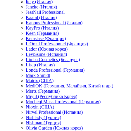
Itely (Италия)
Janeke (Италия)
JessNail Professional
Kaaral (Италия)
Kapous Professional (Италия)
KayPro (Италия)
Keen (Германия)
Kerastase (Франция)
L'Oreal Professionnel (Франция)
Lador (Южная корея)
LeviSsime (Испания)
Limba Cosmetics (Беларусь)
Lisap (Италия)
Londa Professional (Германия)
Mark Shmidt
Matrix (США)
MediOK (Германия, Малайзия, Китай и др.)
Mertz (Германия)
Miyul (Республика Корея)
Mocheqi Musk Professional (Германия)
Nioxin (США)
Nirvel Professional (Испания)
Nishlady (Турция)
Nishman (Турция)
Olivia Garden (Южная корея)