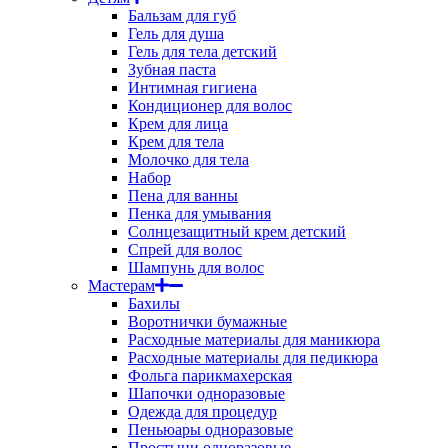
Бальзам для губ
Гель для душа
Гель для тела детский
Зубная паста
Интимная гигиена
Кондиционер для волос
Крем для лица
Крем для тела
Молочко для тела
Набор
Пена для ванны
Пенка для умывания
Солнцезащитный крем детский
Спрей для волос
Шампунь для волос
Мастерам
Бахилы
Воротнички бумажные
Расходные материалы для маникюра
Расходные материалы для педикюра
Фольга парикмахерская
Шапочки одноразовые
Одежда для процедур
Пеньюары одноразовые
Простыни одноразовые