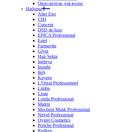
Окислители для волос
Наборы
Alter Ego
CHI
Concept
DSD de luxe
EPICA Professional
Estel
Farmavita
Glynt
Hair Sekta
Inebrya
Insight
Itely
Kaypro
L'Oreal Professionnel
Limba
Lisap
Londa Professional
Matrix
Mocheqi Musk Professional
Nirvel Professional
Oyster Cosmetics
Periche Profesional
Redken