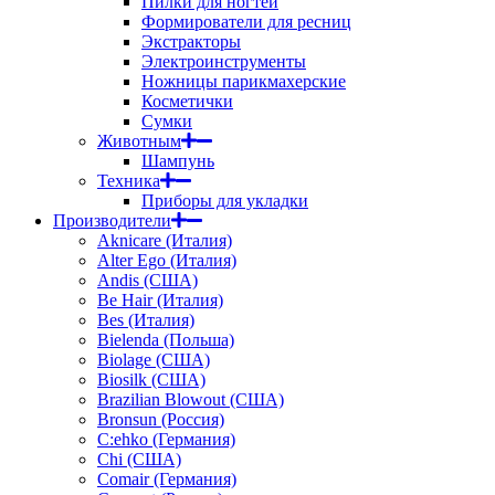
Пилки для ногтей
Формирователи для ресниц
Экстракторы
Электроинструменты
Ножницы парикмахерские
Косметички
Сумки
Животным
Шампунь
Техника
Приборы для укладки
Производители
Aknicare (Италия)
Alter Ego (Италия)
Andis (США)
Be Hair (Италия)
Bes (Италия)
Bielenda (Польша)
Biolage (США)
Biosilk (США)
Brazilian Blowout (США)
Bronsun (Россия)
C:ehko (Германия)
Chi (США)
Comair (Германия)