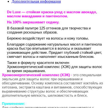
Дополнительная информация
De Luxe
— стойкая краска-уход с маслом авокадо,
маслом макадамии и пантенолом.
На 100% закрашивает седину.
В базовой палитре 125 оттенков для творчества и
создания роскошных образов.
Бережно воздействует на волосы и кожу головы.
Благодаря содержанию натуральных масел и пантенола
краска быстро впитывается в волосы и оказывает
ухаживающее действие. Придает глубокий стойкий цвет,
смягчает волосы и наполняет изысканным блеском.
Также в формулу красителя включен
Хромоэнергетический комплекс (ХЭК) для защиты волос
во время окрашивания.
Хромоэнергетический комплекс (ХЭК)
-
это специальная
эмульсия для защиты волос при окрашивании и
обесцвечивании. Основу комплекса составляет коктейль из
хитозана, экстракта каштана и витаминов, способствующих
выравниванию структуры волос и обеспечивающих
дополнительную мягкость, шелковистость и блеск.
Применение:
Для стойкого окрашивания краска-уход смешивается с