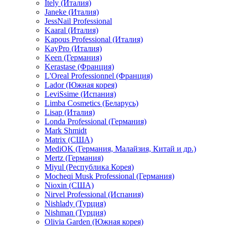
Itely (Италия)
Janeke (Италия)
JessNail Professional
Kaaral (Италия)
Kapous Professional (Италия)
KayPro (Италия)
Keen (Германия)
Kerastase (Франция)
L'Oreal Professionnel (Франция)
Lador (Южная корея)
LeviSsime (Испания)
Limba Cosmetics (Беларусь)
Lisap (Италия)
Londa Professional (Германия)
Mark Shmidt
Matrix (США)
MediOK (Германия, Малайзия, Китай и др.)
Mertz (Германия)
Miyul (Республика Корея)
Mocheqi Musk Professional (Германия)
Nioxin (США)
Nirvel Professional (Испания)
Nishlady (Турция)
Nishman (Турция)
Olivia Garden (Южная корея)