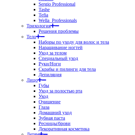
Sergio Professional
Tashe
Tefia
Wella_Professionals
Трихология
Решения проблемы
Тело
Наборы по уходу для волос и тела
Наращивание ногтей
Уход за телом
Специальный уход
Руки/Ноги
Скрабы и пилинги для тела
Депиляция
Лицо
Губы
Уход за полостью рта
Уход
Очищение
Глаза
Домашний уход
Зубная паста
Ресницы/брови
Декоративная косметика
Детям