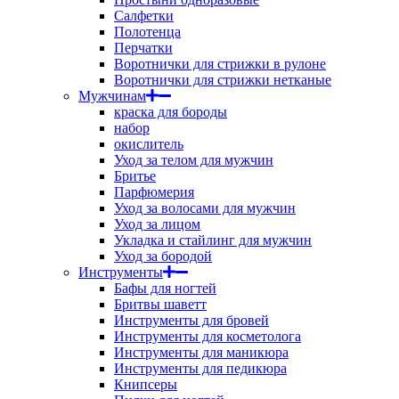
Салфетки
Полотенца
Перчатки
Воротнички для стрижки в рулоне
Воротнички для стрижки нетканые
Мужчинам
краска для бороды
набор
окислитель
Уход за телом для мужчин
Бритье
Парфюмерия
Уход за волосами для мужчин
Уход за лицом
Укладка и стайлинг для мужчин
Уход за бородой
Инструменты
Бафы для ногтей
Бритвы шаветт
Инструменты для бровей
Инструменты для косметолога
Инструменты для маникюра
Инструменты для педикюра
Книпсеры