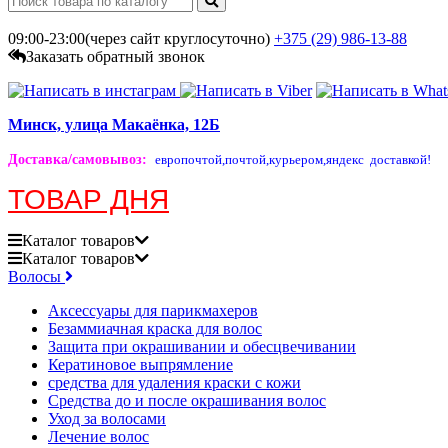
09:00-23:00(через сайт круглосуточно)
+375 (29)
986-13-88
Заказать обратный звонок
Минск, улица Макаёнка, 12Б
Доставка/самовывоз
:
европочтой,
почтой,
курьером,
яндекс доставкой!
ТОВАР ДНЯ
Каталог
товаров
Каталог
товаров
Волосы
Аксессуары для парикмахеров
Безаммиачная краска для волос
Защита при окрашивании и обесцвечивании
Кератиновое выпрямление
средства для удаления краски с кожи
Средства до и после окрашивания волос
Уход за волосами
Лечение волос