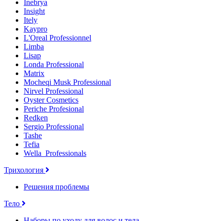
Inebrya
Insight
Itely
Kaypro
L'Oreal Professionnel
Limba
Lisap
Londa Professional
Matrix
Mocheqi Musk Professional
Nirvel Professional
Oyster Cosmetics
Periche Profesional
Redken
Sergio Professional
Tashe
Tefia
Wella_Professionals
Трихология
Решения проблемы
Тело
Наборы по уходу для волос и тела