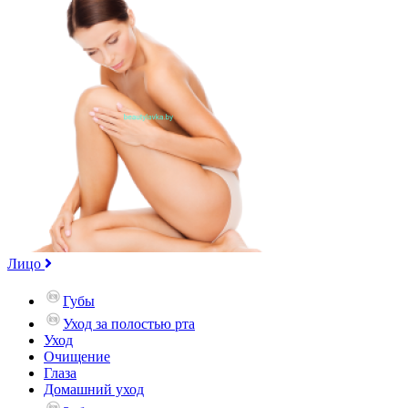
Лицо
Губы
Уход за полостью рта
Уход
Очищение
Глаза
Домашний уход