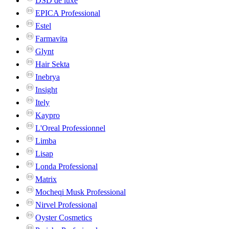
DSD de luxe
EPICA Professional
Estel
Farmavita
Glynt
Hair Sekta
Inebrya
Insight
Itely
Kaypro
L'Oreal Professionnel
Limba
Lisap
Londa Professional
Matrix
Mocheqi Musk Professional
Nirvel Professional
Oyster Cosmetics