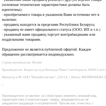
(основные технические характеристики должны быть
идентичны);
· приобретаемого товара в указанном Вами источнике нет в
наличии;
· продавец находится за пределами Республики Беларусь;
· продавец не имеет официального статуса (ООО, ИП и т.п.)
· указанный вами продавец торгует контрабандными или
поддельными товарами.
Предложение не является публичной офертой. Каждое
обращение рассматривается индивидуально.
Страна производства: Италия
Производитель: Каарал срл ц.да Контрада Пиане СантАнджело, 66050 Сан-Сальво
Импортер в РБ: ООО "МиланКосметикс", 220114, г. Минск, ФИЛИМОНОВА Д.Ф.
–
Производители оставляют за собой право изменять внешний вид,
характеристики и комплектацию товара, предварительно не
уведомляя продавцов и потребителей. Просим вас отнестись с