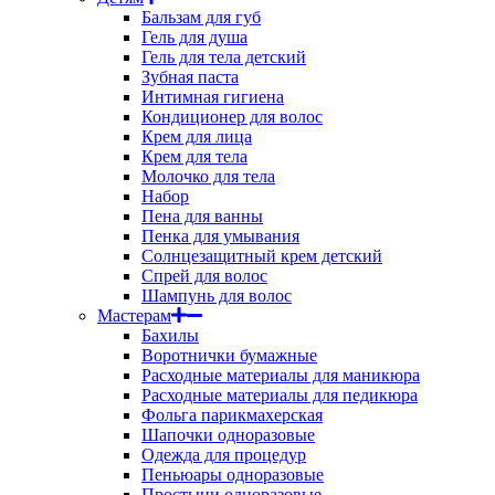
Бальзам для губ
Гель для душа
Гель для тела детский
Зубная паста
Интимная гигиена
Кондиционер для волос
Крем для лица
Крем для тела
Молочко для тела
Набор
Пена для ванны
Пенка для умывания
Солнцезащитный крем детский
Спрей для волос
Шампунь для волос
Мастерам
Бахилы
Воротнички бумажные
Расходные материалы для маникюра
Расходные материалы для педикюра
Фольга парикмахерская
Шапочки одноразовые
Одежда для процедур
Пеньюары одноразовые
Простыни одноразовые