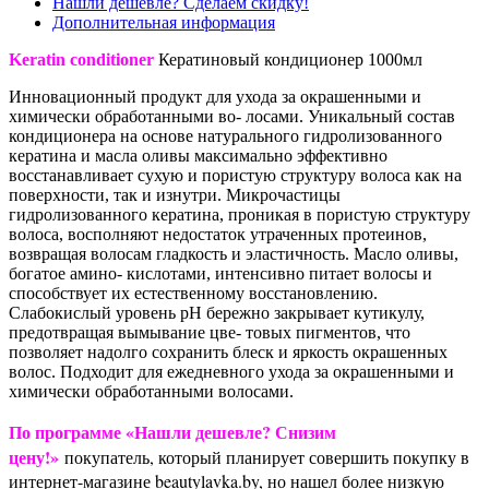
Нашли дешевле? Сделаем скидку!
Дополнительная информация
Keratin conditioner
Кератиновый кондиционер 1000мл
Инновационный продукт для ухода за окрашенными и
химически обработанными во- лосами. Уникальный состав
кондиционера на основе натурального гидролизованного
кератина и масла оливы максимально эффективно
восстанавливает сухую и пористую структуру волоса как на
поверхности, так и изнутри. Микрочастицы
гидролизованного кератина, проникая в пористую структуру
волоса, восполняют недостаток утраченных протеинов,
возвращая волосам гладкость и эластичность. Масло оливы,
богатое амино- кислотами, интенсивно питает волосы и
способствует их естественному восстановлению.
Слабокислый уровень рН бережно закрывает кутикулу,
предотвращая вымывание цве- товых пигментов, что
позволяет надолго сохранить блеск и яркость окрашенных
волос. Подходит для ежедневного ухода за окрашенными и
химически обработанными волосами.
По программе «Нашли дешевле? Снизим
цену!»
покупатель, который планирует совершить покупку в
интернет-магазине beautylavka.by, но нашел более низкую