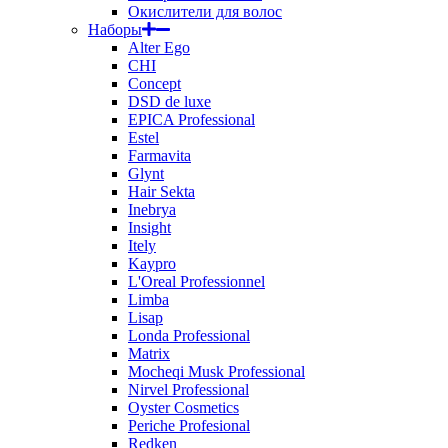
Окислители для волос
Наборы
Alter Ego
CHI
Concept
DSD de luxe
EPICA Professional
Estel
Farmavita
Glynt
Hair Sekta
Inebrya
Insight
Itely
Kaypro
L'Oreal Professionnel
Limba
Lisap
Londa Professional
Matrix
Mocheqi Musk Professional
Nirvel Professional
Oyster Cosmetics
Periche Profesional
Redken