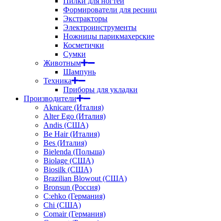
Пилки для ногтей
Формирователи для ресниц
Экстракторы
Электроинструменты
Ножницы парикмахерские
Косметички
Сумки
Животным
Шампунь
Техника
Приборы для укладки
Производители
Aknicare (Италия)
Alter Ego (Италия)
Andis (США)
Be Hair (Италия)
Bes (Италия)
Bielenda (Польша)
Biolage (США)
Biosilk (США)
Brazilian Blowout (США)
Bronsun (Россия)
C:ehko (Германия)
Chi (США)
Comair (Германия)