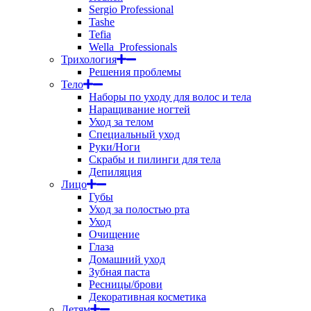
Sergio Professional
Tashe
Tefia
Wella_Professionals
Трихология
Решения проблемы
Тело
Наборы по уходу для волос и тела
Наращивание ногтей
Уход за телом
Специальный уход
Руки/Ноги
Скрабы и пилинги для тела
Депиляция
Лицо
Губы
Уход за полостью рта
Уход
Очищение
Глаза
Домашний уход
Зубная паста
Ресницы/брови
Декоративная косметика
Детям