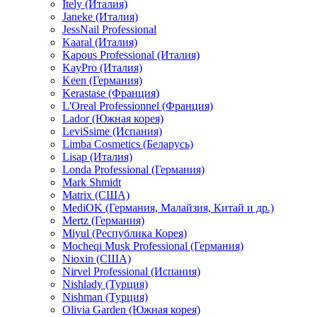
Itely (Италия)
Janeke (Италия)
JessNail Professional
Kaaral (Италия)
Kapous Professional (Италия)
KayPro (Италия)
Keen (Германия)
Kerastase (Франция)
L'Oreal Professionnel (Франция)
Lador (Южная корея)
LeviSsime (Испания)
Limba Cosmetics (Беларусь)
Lisap (Италия)
Londa Professional (Германия)
Mark Shmidt
Matrix (США)
MediOK (Германия, Малайзия, Китай и др.)
Mertz (Германия)
Miyul (Республика Корея)
Mocheqi Musk Professional (Германия)
Nioxin (США)
Nirvel Professional (Испания)
Nishlady (Турция)
Nishman (Турция)
Olivia Garden (Южная корея)