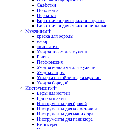
Салфетки
Полотенца
Перчатки
Воротнички для стрижки в рулоне
Воротнички для стрижки нетканые
Мужчинам
краска для бороды
набор
окислитель
Уход за телом для мужчин
Бритье
Парфюмерия
Уход за волосами для мужчин
Уход за лицом
Укладка и стайлинг для мужчин
Уход за бородой
Инструменты
Бафы для ногтей
Бритвы шаветт
Инструменты для бровей
Инструменты для косметолога
Инструменты для маникюра
Инструменты для педикюра
Книпсеры