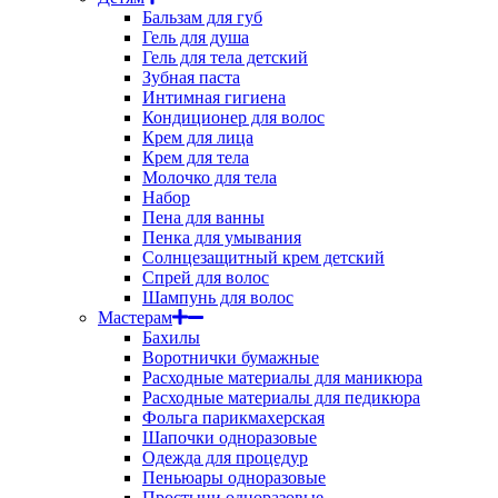
Бальзам для губ
Гель для душа
Гель для тела детский
Зубная паста
Интимная гигиена
Кондиционер для волос
Крем для лица
Крем для тела
Молочко для тела
Набор
Пена для ванны
Пенка для умывания
Солнцезащитный крем детский
Спрей для волос
Шампунь для волос
Мастерам
Бахилы
Воротнички бумажные
Расходные материалы для маникюра
Расходные материалы для педикюра
Фольга парикмахерская
Шапочки одноразовые
Одежда для процедур
Пеньюары одноразовые
Простыни одноразовые