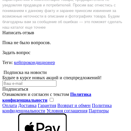
уведомляя продавцов и потребителей. Просим вас отнестись с
пониманием к данному факту и заранее приносим извинения за
возможные неточности в описании и фотографиях товара. Будем
благодарны вам за сообщение об ошибках — это поможет сделать
наш каталог еще точнее
Написать отзыв
Пока не было вопросов.
Задать вопрос
Теги:
кейпрокондиционер
Подписка на новости
Будьте в курсе новых акций и спецпредложений!
Подписаться
Ознакомлен и согласен с текстом
Политика
конфиденциальности
Оплата
Доставка
Гарантия
Возврат и обмен
Политика
конфиденциальности
Условия соглашения
Партнеры