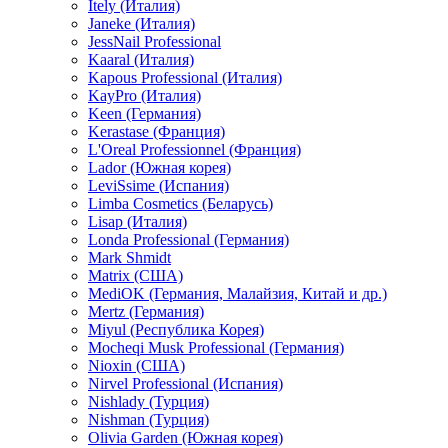
Itely (Италия)
Janeke (Италия)
JessNail Professional
Kaaral (Италия)
Kapous Professional (Италия)
KayPro (Италия)
Keen (Германия)
Kerastase (Франция)
L'Oreal Professionnel (Франция)
Lador (Южная корея)
LeviSsime (Испания)
Limba Cosmetics (Беларусь)
Lisap (Италия)
Londa Professional (Германия)
Mark Shmidt
Matrix (США)
MediOK (Германия, Малайзия, Китай и др.)
Mertz (Германия)
Miyul (Республика Корея)
Mocheqi Musk Professional (Германия)
Nioxin (США)
Nirvel Professional (Испания)
Nishlady (Турция)
Nishman (Турция)
Olivia Garden (Южная корея)