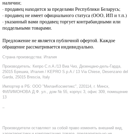
наличии;
· продавец находится за пределами Республики Беларусь;
· продавец не имеет официального статуса (ООО, ИП и т.п.)
· указанный вами продавец торгует контрабандными или
поддельными товарами.
Предложение не является публичной офертой. Каждое
обращение рассматривается индивидуально.
Страна производства: Италия
Производитель: Кепро С.п.А./13 Виа Чиз, Дезенцано-дель-Гарда,
25015 Брешиа, Италия / KEPRO S.p.A./ 13 Via Chiese, Desenzano del
Garda, 25015 Brescia, Italy
Импортер в РБ: ООО "МиланКосметикс", 220114, г. Минск,
ФИЛИМОНОВА Д.Ф. ул., дом № 55, корпус 3, офис 309, помещение
13
–
Производители оставляют за собой право изменять внешний вид,
характеристики и комплектацию товара, предварительно не