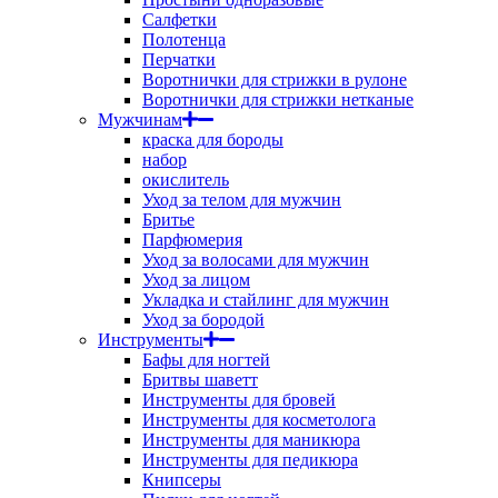
Салфетки
Полотенца
Перчатки
Воротнички для стрижки в рулоне
Воротнички для стрижки нетканые
Мужчинам
краска для бороды
набор
окислитель
Уход за телом для мужчин
Бритье
Парфюмерия
Уход за волосами для мужчин
Уход за лицом
Укладка и стайлинг для мужчин
Уход за бородой
Инструменты
Бафы для ногтей
Бритвы шаветт
Инструменты для бровей
Инструменты для косметолога
Инструменты для маникюра
Инструменты для педикюра
Книпсеры