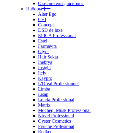
Окислители для волос
Наборы
Alter Ego
CHI
Concept
DSD de luxe
EPICA Professional
Estel
Farmavita
Glynt
Hair Sekta
Inebrya
Insight
Itely
Kaypro
L'Oreal Professionnel
Limba
Lisap
Londa Professional
Matrix
Mocheqi Musk Professional
Nirvel Professional
Oyster Cosmetics
Periche Profesional
Redken