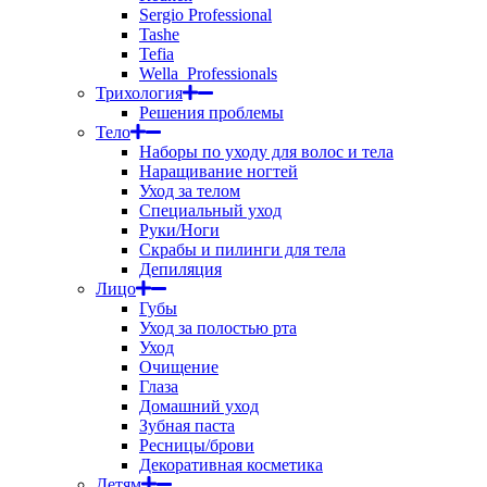
Sergio Professional
Tashe
Tefia
Wella_Professionals
Трихология
Решения проблемы
Тело
Наборы по уходу для волос и тела
Наращивание ногтей
Уход за телом
Специальный уход
Руки/Ноги
Скрабы и пилинги для тела
Депиляция
Лицо
Губы
Уход за полостью рта
Уход
Очищение
Глаза
Домашний уход
Зубная паста
Ресницы/брови
Декоративная косметика
Детям