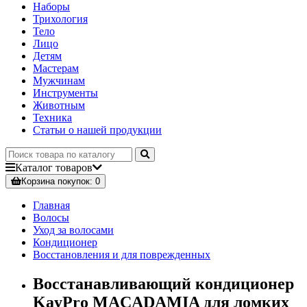
Наборы
Трихология
Тело
Лицо
Детям
Мастерам
Мужчинам
Инструменты
Животным
Техника
Статьи о нашей продукции
Каталог
товаров
Корзина
покупок
: 0
Главная
Волосы
Уход за волосами
Кондиционер
Восстановления и для поврежденных
Восстанавливающий кондиционер
KayPro MACADAMIA для ломких