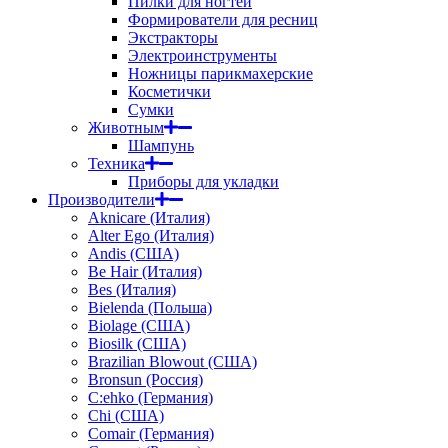
Пилки для ногтей
Формирователи для ресниц
Экстракторы
Электроинструменты
Ножницы парикмахерские
Косметички
Сумки
Животным
Шампунь
Техника
Приборы для укладки
Производители
Aknicare (Италия)
Alter Ego (Италия)
Andis (США)
Be Hair (Италия)
Bes (Италия)
Bielenda (Польша)
Biolage (США)
Biosilk (США)
Brazilian Blowout (США)
Bronsun (Россия)
C:ehko (Германия)
Chi (США)
Comair (Германия)