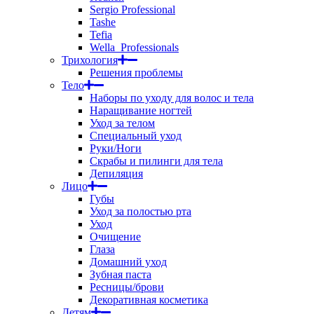
Sergio Professional
Tashe
Tefia
Wella_Professionals
Трихология
Решения проблемы
Тело
Наборы по уходу для волос и тела
Наращивание ногтей
Уход за телом
Специальный уход
Руки/Ноги
Скрабы и пилинги для тела
Депиляция
Лицо
Губы
Уход за полостью рта
Уход
Очищение
Глаза
Домашний уход
Зубная паста
Ресницы/брови
Декоративная косметика
Детям