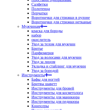
Салфетки
Полотенца
Перчатки
Воротнички для стрижки в рулоне
Воротнички для стрижки нетканые
Мужчинам
краска для бороды
набор
окислитель
Уход за телом для мужчин
Бритье
Парфюмерия
Уход за волосами для мужчин
Уход за лицом
Укладка и стайлинг для мужчин
Уход за бородой
Инструменты
Бафы для ногтей
Бритвы шаветт
Инструменты для бровей
Инструменты для косметолога
Инструменты для маникюра
Инструменты для педикюра
Книпсеры