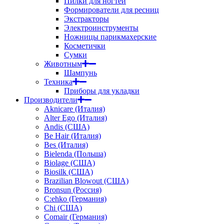
Пилки для ногтей
Формирователи для ресниц
Экстракторы
Электроинструменты
Ножницы парикмахерские
Косметички
Сумки
Животным
Шампунь
Техника
Приборы для укладки
Производители
Aknicare (Италия)
Alter Ego (Италия)
Andis (США)
Be Hair (Италия)
Bes (Италия)
Bielenda (Польша)
Biolage (США)
Biosilk (США)
Brazilian Blowout (США)
Bronsun (Россия)
C:ehko (Германия)
Chi (США)
Comair (Германия)