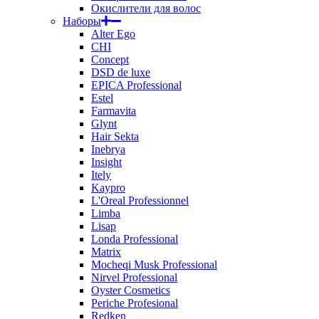
Окислители для волос
Наборы
Alter Ego
CHI
Concept
DSD de luxe
EPICA Professional
Estel
Farmavita
Glynt
Hair Sekta
Inebrya
Insight
Itely
Kaypro
L'Oreal Professionnel
Limba
Lisap
Londa Professional
Matrix
Mocheqi Musk Professional
Nirvel Professional
Oyster Cosmetics
Periche Profesional
Redken