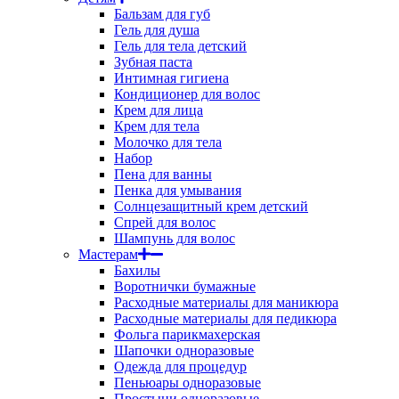
Бальзам для губ
Гель для душа
Гель для тела детский
Зубная паста
Интимная гигиена
Кондиционер для волос
Крем для лица
Крем для тела
Молочко для тела
Набор
Пена для ванны
Пенка для умывания
Солнцезащитный крем детский
Спрей для волос
Шампунь для волос
Мастерам
Бахилы
Воротнички бумажные
Расходные материалы для маникюра
Расходные материалы для педикюра
Фольга парикмахерская
Шапочки одноразовые
Одежда для процедур
Пеньюары одноразовые
Простыни одноразовые