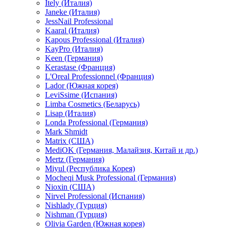
Itely (Италия)
Janeke (Италия)
JessNail Professional
Kaaral (Италия)
Kapous Professional (Италия)
KayPro (Италия)
Keen (Германия)
Kerastase (Франция)
L'Oreal Professionnel (Франция)
Lador (Южная корея)
LeviSsime (Испания)
Limba Cosmetics (Беларусь)
Lisap (Италия)
Londa Professional (Германия)
Mark Shmidt
Matrix (США)
MediOK (Германия, Малайзия, Китай и др.)
Mertz (Германия)
Miyul (Республика Корея)
Mocheqi Musk Professional (Германия)
Nioxin (США)
Nirvel Professional (Испания)
Nishlady (Турция)
Nishman (Турция)
Olivia Garden (Южная корея)